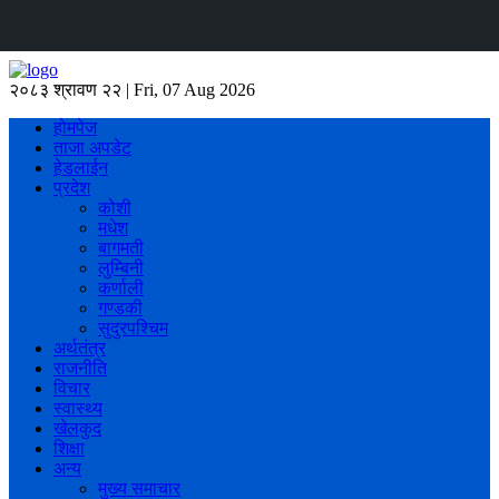
२०८३ श्रावण २२ | Fri, 07 Aug 2026
होमपेज
ताजा अपडेट
हेडलाईन
प्रदेश
कोशी
मधेश
बागमती
लुम्बिनी
कर्णाली
गण्डकी
सुदुरपश्चिम
अर्थतंत्र
राजनीति
विचार
स्वास्थ्य
खेलकुद
शिक्षा
अन्य
मुख्य समाचार