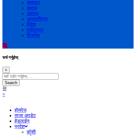
समाचार
समाज
अपराध
अन्तराष्ट्रिय
विदेश
मनोरञ्जन
विजनेस
सर्च गर्नुहोस्
×
Search
☰
×
होमपेज
ताजा अपडेट
हेडलाईन
प्रदेश
कोशी