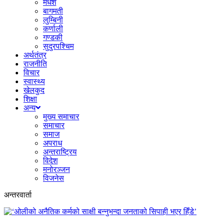
मधेश
बागमती
लुम्बिनी
कर्णाली
गण्डकी
सुदुरपश्चिम
अर्थतंत्र
राजनीति
विचार
स्वास्थ्य
खेलकुद
शिक्षा
अन्य
मुख्य समाचार
समाचार
समाज
अपराध
अन्तराष्ट्रिय
विदेश
मनोरञ्जन
विजनेस
अन्तरवार्ता