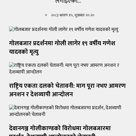
लगाइएको…
खेलकुद
२०८३ श्रावण १५, शुक्रबार २०:२०
शिक्षा
अन्य
गोलबजार प्रदर्शनमा गोली लागेर १९ वर्षीय गणेश
यादवको मृत्यु
राष्ट्रिय एकता दलको चेतावनी: माग पूरा नभए आमरण
अनशन र देशव्यापी आन्दोलन
देवानगञ्ज गोलीकाण्डको विरोधमा गोलबजारमा