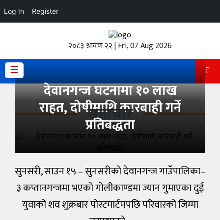
Log In
Register
होमपेज
२०८३ श्रावण २२ | Fri, 07 Aug 2026
ताजा
अपडेट
☰
देवानगन्ज घटनामा १० लाख
हेडलाईन
राहत, दोषीमाथि कारबाही गर्ने
समाचार
प्रदेश
प्रतिबद्धता
अर्थतंत्र
राजनीति
सुनसरी, साउन १५ – सुनसरीको देवानगन्ज गाउँपालिका–
विचार
३ कप्तानगन्जमा भएको गोलीकाण्डमा ज्यान गुमाएका दुई
युवाको शव शुक्रबार पोस्टमार्टमपछि परिवारको जिम्मा
स्वास्थ्य