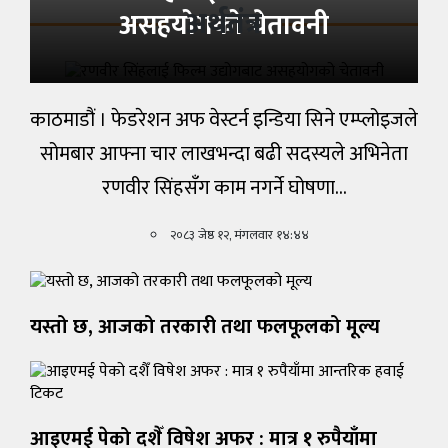
अर्थतंत्र
असहयोगको चेतावनी
काठमाडौं । फेडरेशन अफ वेस्टर्न इन्डिया सिने एम्प्लोइजले
सोमबार आफ्ना चार लाखभन्दा बढी सदस्यले अभिनेता
रणवीर सिंहसँग काम नगर्ने घोषणा…
२०८३ जेष्ठ १२, मंगलवार १४:४४
यस्तो छ, आजको तरकारी तथा फलफूलको मूल्य
आइएमई पेको दशैँ विषेश अफर : मात्र १ रुपैयाँमा