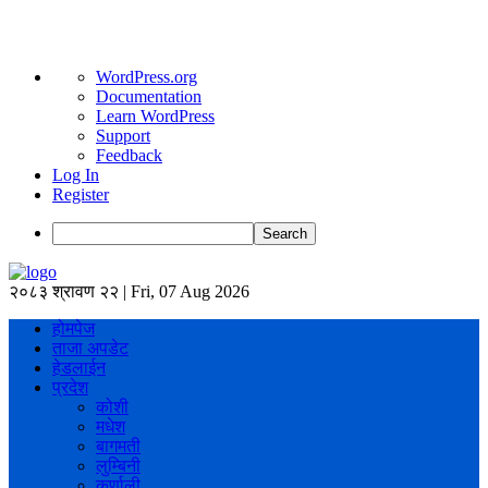
About
WordPress.org
WordPress
Documentation
Learn WordPress
Support
Feedback
Log In
Register
Search
२०८३ श्रावण २२ | Fri, 07 Aug 2026
होमपेज
ताजा अपडेट
हेडलाईन
प्रदेश
कोशी
मधेश
बागमती
लुम्बिनी
कर्णाली