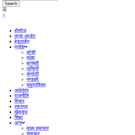
Search
☰
×
होमपेज
ताजा अपडेट
हेडलाईन
प्रदेश
कोशी
मधेश
बागमती
लुम्बिनी
कर्णाली
गण्डकी
सुदुरपश्चिम
अर्थतंत्र
राजनीति
विचार
स्वास्थ्य
खेलकुद
शिक्षा
अन्य
मुख्य समाचार
समाचार