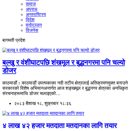
समाज
अपराध
अन्तराष्ट्रिय
विदेश
मनोरञ्जन
विजनेस
बागमती प्रदेश
बल्खु र वंशीघाटपछि शंखमूल र बुद्धनगरमा पनि चल्यो
डोजर
काठमाडौं। काठमाडौं उपत्यकाका नदी तटीय क्षेत्रलाई अतिक्रमणमुक्त बनाउने
सरकारको विशेष अभियानअन्तर्गत आज शङ्खमूल र बुद्धनगर क्षेत्रका अनधिकृत
संरचनाहरूमाथि डोजर चलाइएको…
२०८३ बैशाख १८, शुक्रबार १८:३६
४ लाख ४२ हजार मतदाता मतदानका लागि तयार