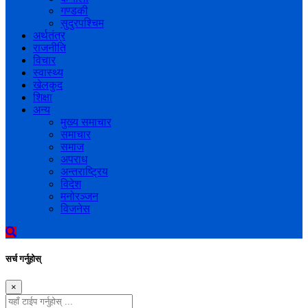
गण्डकी
सुदुरपश्चिम
अर्थतंत्र
राजनीति
विचार
स्वास्थ्य
खेलकुद
शिक्षा
अन्य
मुख्य समाचार
समाचार
समाज
अपराध
अन्तराष्ट्रिय
विदेश
मनोरञ्जन
विजनेस
सर्च गर्नुहोस्
×