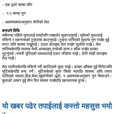
– एक ठूलो चम्चा सौप
– १/२ चम्चा नुन
– आवश्यकताअनुसार तोरीको तेल
बनाउने विधि
सबैभन्दा पहिले मुलालाई राम्रोसँग पखालेर सुकाउनुपर्छ।सुकेको मुलालाई
मसिनो र एकनासको टुक्रामा काट्नुपर्छ।टुक्रा पारिएको मुलामा नुन राखेर दुई
घन्टा जति घाममा राख्नुपर्छ। एउटा कराइमा तेल राखेर चुलोमा राख्ने। तेल
तातिसकेपछि त्यसमा मेथी,अजवाइन,रायोको दाना र सौफ राखेर हल्का
भुट्नुपर्छ।यसरी भुटिएको मसलालाई एउटा भाँडोमा राख्ने। फेरि त्यही कराइमा
तेल राख्ने।
तेल तातीसकेपछि मसिनो गरी काटिएको मुला राख्ने। हल्का आँचमा दुई मिनेटजति
भुटिसकेपछि बन्द गर्ने। भुटिसकेको मुला चिसो भएपछि त्यसमा अघि तयार
पारिएको मसला,हिङ,बेसा,खुर्सानीको धूलो, र आवश्यकअनुसार नुन मिसाउने।
मुलाको अचार दुई तीन दिन घाममा राखेपछि खानलायक हुन्छ।
यो खबर पढेर तपाईलाई कस्तो महसुस भयो