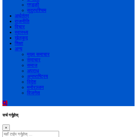
गण्डकी
सुदुरपश्चिम
अर्थतंत्र
राजनीति
विचार
स्वास्थ्य
खेलकुद
शिक्षा
अन्य
मुख्य समाचार
समाचार
समाज
अपराध
अन्तराष्ट्रिय
विदेश
मनोरञ्जन
विजनेस
सर्च गर्नुहोस्
×