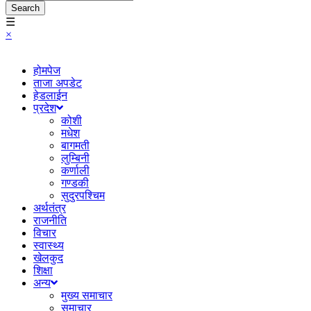
Search
☰
×
होमपेज
ताजा अपडेट
हेडलाईन
प्रदेश
कोशी
मधेश
बागमती
लुम्बिनी
कर्णाली
गण्डकी
सुदुरपश्चिम
अर्थतंत्र
राजनीति
विचार
स्वास्थ्य
खेलकुद
शिक्षा
अन्य
मुख्य समाचार
समाचार