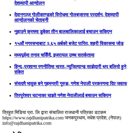
देशव्यापी आन्दोलन
देवानगञ्ज गोलीकाण्डको विरोधमा गोलबजारमा प्रदर्शन, देशव्यापी
आन्दोलनको चेतावनी
नुहाउने क्रममा डुबेका तीन बालबालिकालाई बचाउन सकिएन
१५औं नगरसभाबाट २.६५ अर्बको बजेट पारित, शहरी विकासमा जोड
मध्यपूर्वमा तनाव चर्किँदै, इजरायल उच्च सतर्कतामा
हिन्द–प्रशान्त रणनीतिमा भारत–न्युजिल्यान्ड साझेदारी थप बलियो हुने
संकेत
संसदमै भावुक बने गृहमन्त्री गुरुङ, गणेश नेपाली प्रकरणमा दिए जवाफ
त्रिपुरेश्वर घटनाका घाइते गणेश नेपालीलाई बचाउन सकिएन
त्रिहुत मिडिया प्रा. लि द्वारा संचालित राजधानी पत्रिका डटकम
https://www.rajdhanipatrika.com जनकपुरधाम, मधेश प्रदेश, (नेपाल)
info@rajdhanipatrika.com