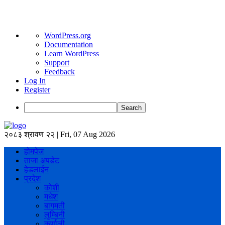
About
WordPress.org
WordPress
Documentation
Learn WordPress
Support
Feedback
Log In
Register
Search
२०८३ श्रावण २२ | Fri, 07 Aug 2026
होमपेज
ताजा अपडेट
हेडलाईन
प्रदेश
कोशी
मधेश
बागमती
लुम्बिनी
कर्णाली