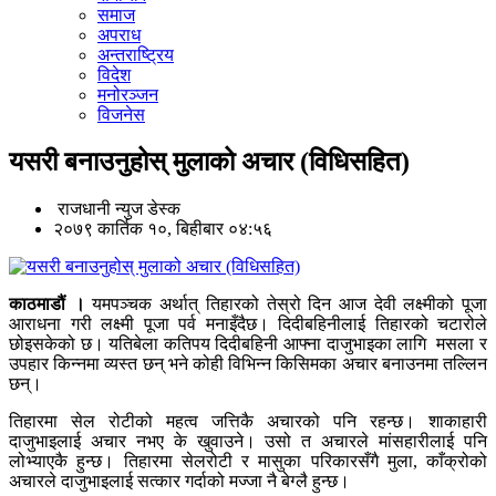
समाज
अपराध
अन्तराष्ट्रिय
विदेश
मनोरञ्जन
विजनेस
यसरी बनाउनुहोस् मुलाको अचार (विधिसहित)
राजधानी न्युज डेस्क
२०७९ कार्तिक १०, बिहीबार ०४:५६
काठमाडौं ।
यमपञ्चक अर्थात् तिहारको तेस्रो दिन आज देवी लक्ष्मीको पूजा
आराधना गरी लक्ष्मी पूजा पर्व मनाइँदैछ। दिदीबहिनीलाई तिहारको चटारोले
छोइसकेको छ। यतिबेला कतिपय दिदीबहिनी आफ्ना दाजुभाइका लागि मसला र
उपहार किन्‍नमा व्यस्त छन् भने कोही विभिन्न किसिमका अचार बनाउनमा तल्लिन
छन्।
तिहारमा सेल रोटीको महत्व जत्तिकै अचारको पनि रहन्छ। शाकाहारी
दाजुभाइलाई अचार नभए के खुवाउने। उसो त अचारले मांसहारीलाई पनि
लोभ्याएकै हुन्छ। तिहारमा सेलरोटी र मासुका परिकारसँगै मुला, काँक्रोको
अचारले दाजुभाइलाई सत्कार गर्दाको मज्जा नै बेग्लै हुन्छ।