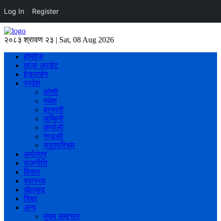
Log In
Register
२०८३ श्रावण २३ | Sat, 08 Aug 2026
होमपेज
ताजा अपडेट
हेडलाईन
प्रदेश
कोशी
मधेश
बागमती
लुम्बिनी
कर्णाली
गण्डकी
सुदुरपश्चिम
अर्थतंत्र
राजनीति
विचार
स्वास्थ्य
खेलकुद
शिक्षा
अन्य
मुख्य समाचार