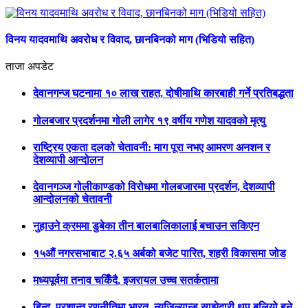
विनय यादवमाथि अवरोध र विवाद, छानबिनको माग (भिडियो सहित)
ताजा अपडेट
देवानगन्ज घटनामा १० लाख राहत, दोषीमाथि कारबाही गर्ने प्रतिबद्धता
गोलबजार प्रदर्शनमा गोली लागेर १९ वर्षीय गणेश यादवको मृत्यु
राष्ट्रिय एकता दलको चेतावनी: माग पूरा नभए आमरण अनशन र
देशव्यापी आन्दोलन
देवानगञ्ज गोलीकाण्डको विरोधमा गोलबजारमा प्रदर्शन, देशव्यापी
आन्दोलनको चेतावनी
नुहाउने क्रममा डुबेका तीन बालबालिकालाई बचाउन सकिएन
१५औं नगरसभाबाट २.६५ अर्बको बजेट पारित, शहरी विकासमा जोड
मध्यपूर्वमा तनाव चर्किँदै, इजरायल उच्च सतर्कतामा
हिन्द–प्रशान्त रणनीतिमा भारत–न्युजिल्यान्ड साझेदारी थप बलियो हुने