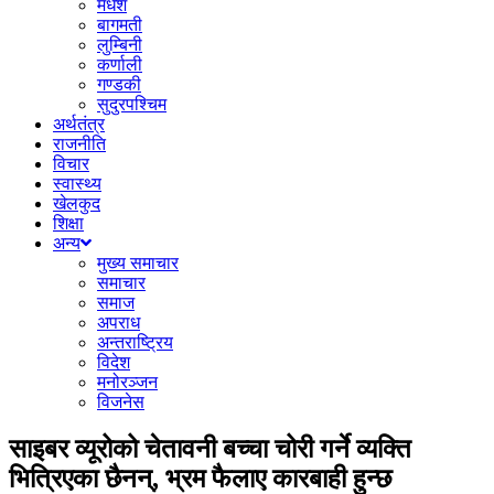
मधेश
बागमती
लुम्बिनी
कर्णाली
गण्डकी
सुदुरपश्चिम
अर्थतंत्र
राजनीति
विचार
स्वास्थ्य
खेलकुद
शिक्षा
अन्य
मुख्य समाचार
समाचार
समाज
अपराध
अन्तराष्ट्रिय
विदेश
मनोरञ्जन
विजनेस
साइबर व्यूरोको चेतावनी बच्चा चोरी गर्ने व्यक्ति
भित्रिएका छैनन्, भ्रम फैलाए कारबाही हुन्छ