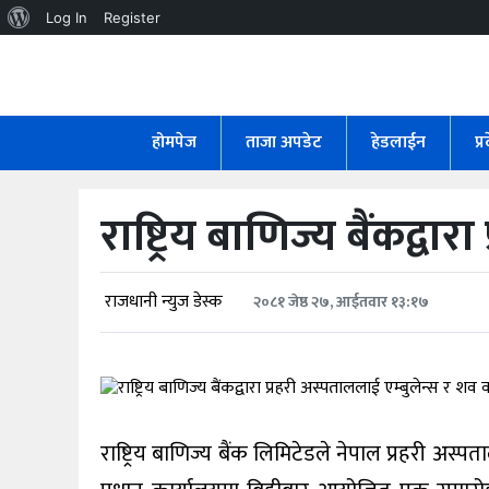
About
Log In
Register
WordPress
होमपेज
ताजा
होमपेज
ताजा अपडेट
हेडलाईन
प्
अपडेट
हेडलाईन
राष्ट्रिय बाणिज्य बैंकद्व
प्रदेश
अर्थतंत्र
राजधानी न्युज डेस्क
२०८१ जेष्ठ २७, आईतवार १३:१७
राजनीति
विचार
राष्ट्रिय बाणिज्य बैंक लिमिटेडले नेपाल प्रहरी अस्
स्वास्थ्य