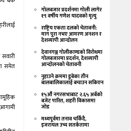
्य बैंक
गोलबजार प्रदर्शनमा गोली लागेर
१९ वर्षीय गणेश यादवको मृत्यु
्रहरीलाई
राष्ट्रिय एकता दलको चेतावनी:
माग पूरा नभए आमरण अनशन र
देशव्यापी आन्दोलन
देवानगञ्ज गोलीकाण्डको विरोधमा
त सवारी
गोलबजारमा प्रदर्शन, देशव्यापी
आन्दोलनको चेतावनी
रण समेत
नुहाउने क्रममा डुबेका तीन
बालबालिकालाई बचाउन सकिएन
१५औं नगरसभाबाट २.६५ अर्बको
सामूहिक
बजेट पारित, शहरी विकासमा
ै आगामी
जोड
मध्यपूर्वमा तनाव चर्किँदै,
इजरायल उच्च सतर्कतामा