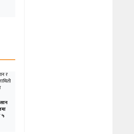
िसान
जमा
े ५