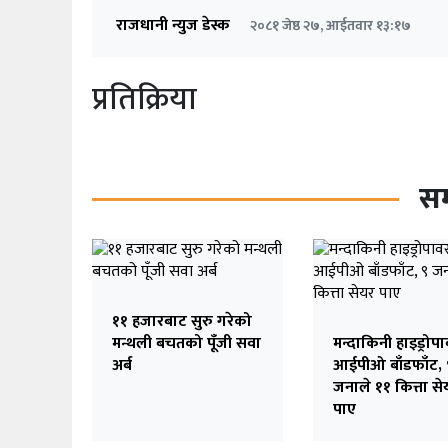
राजधानी न्युज डेस्क
२०८१ जेष्ठ २७, आईतवार १३:१७
प्रतिक्रिया
सम
११ हजारबाट सुरु गरेको
मन्थली बचतको पूँजी सवा
मन्दाकिनी हाइड्रोप
अर्ब
आईपीओ बाँडफाँट, 
जनाले ११ कित्ता से
पाए