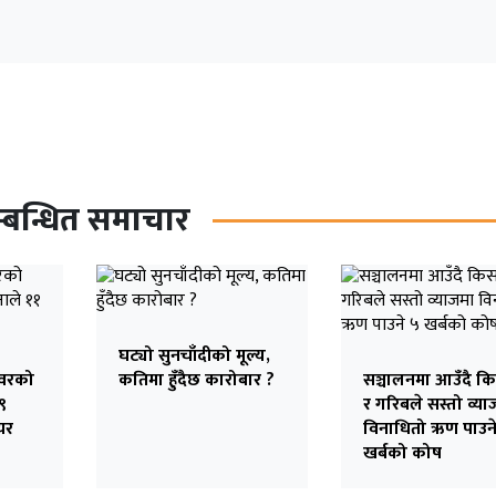
्बन्धित समाचार
घट्यो सुनचाँदीको मूल्य,
ावरको
कतिमा हुँदैछ कारोबार ?
सञ्चालनमा आउँदै क
९
र गरिबले सस्तो व्या
यर
विनाधितो ऋण पाउन
खर्बको कोष