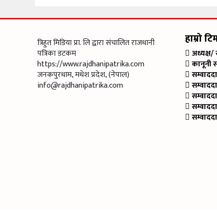
हाम्रो टि
त्रिहुत मिडिया प्रा. लि द्वारा संचालित राजधानी
पत्रिका डटकम
अध्यक्ष/
https://www.rajdhanipatrika.com
कानूनी 
जनकपुरधाम, मधेश प्रदेश, (नेपाल)
सम्वादद
info@rajdhanipatrika.com
सम्वादद
सम्वादद
सम्वादद
सम्वादद