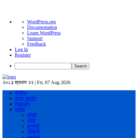
About
WordPress.org
WordPress
Documentation
Learn WordPress
Support
Feedback
Log In
Register
Search
२०८३ श्रावण २२ | Fri, 07 Aug 2026
होमपेज
ताजा अपडेट
हेडलाईन
प्रदेश
कोशी
मधेश
बागमती
लुम्बिनी
कर्णाली