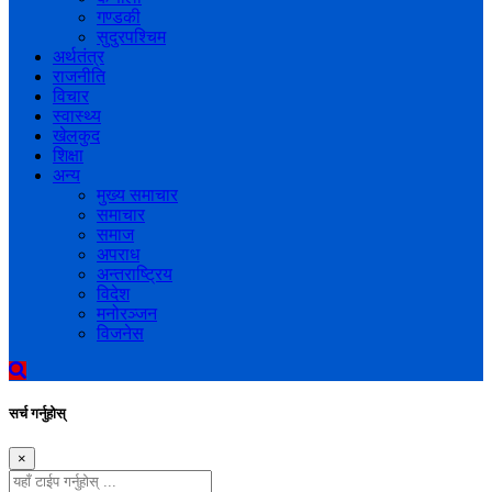
गण्डकी
सुदुरपश्चिम
अर्थतंत्र
राजनीति
विचार
स्वास्थ्य
खेलकुद
शिक्षा
अन्य
मुख्य समाचार
समाचार
समाज
अपराध
अन्तराष्ट्रिय
विदेश
मनोरञ्जन
विजनेस
सर्च गर्नुहोस्
×