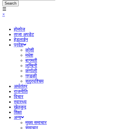
Search
☰
×
होमपेज
ताजा अपडेट
हेडलाईन
प्रदेश
कोशी
मधेश
बागमती
लुम्बिनी
कर्णाली
गण्डकी
सुदुरपश्चिम
अर्थतंत्र
राजनीति
विचार
स्वास्थ्य
खेलकुद
शिक्षा
अन्य
मुख्य समाचार
समाचार