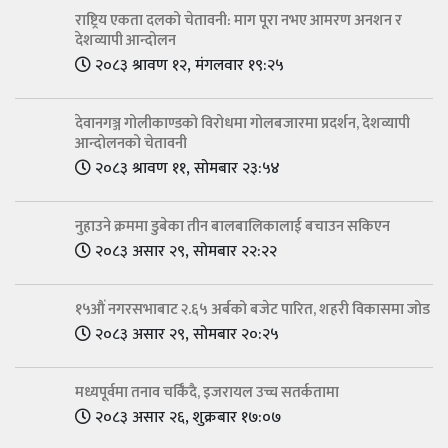
राष्ट्रिय एकता दलको चेतावनी: माग पूरा नभए आमरण अनशन र
देशव्यापी आन्दोलन
२०८३ श्रावण १२, मंगलवार १९:२५
देवानगञ्ज गोलीकाण्डको विरोधमा गोलबजारमा प्रदर्शन, देशव्यापी
आन्दोलनको चेतावनी
२०८३ श्रावण ११, सोमबार २३:५४
नुहाउने क्रममा डुबेका तीन बालबालिकालाई बचाउन सकिएन
२०८३ असार २९, सोमबार २२:२२
१५औं नगरसभाबाट २.६५ अर्बको बजेट पारित, शहरी विकासमा जोड
२०८३ असार २९, सोमबार २०:२५
मध्यपूर्वमा तनाव चर्किँदै, इजरायल उच्च सतर्कतामा
२०८३ असार २६, शुक्रबार १७:०७