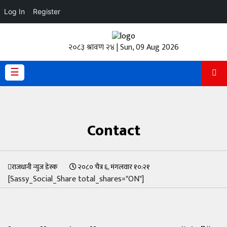
Log In
Register
होमपेज
२०८३ श्रावण २४ | Sun, 09 Aug 2026
ताजा
अपडेट
☰
हेडलाईन
प्रदेश
Contact
अर्थतंत्र
राजनीति
राजधानी न्युज डेस्क
२०८० चैत्र ६, मंगलवार १०:२१
[Sassy_Social_Share total_shares="ON"]
विचार
स्वास्थ्य