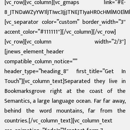
[vc_row][vc_column][vc_gmaps link=”#E-
खेलकुद
8_JTNDaWZyYW1lJTIwc3JjJTNEJTIyaHR0cHMlM0E
शिक्षा
[vc_separator color=”custom” border_width=”3″
accent_color=”#111111″][/vc_column][/vc_row]
अन्य
[vc_row][vc_column width=”2/3″]
[jnews_element_header
compatible_column_notice=””
header_type=”heading_8″ first_title=”Get In
Touch”][vc_column_text]Separated they live in
Bookmarksgrove right at the coast of the
Semantics, a large language ocean. Far far away,
behind the word mountains, far from the
countries.[/vc_column_text][vc_column_text