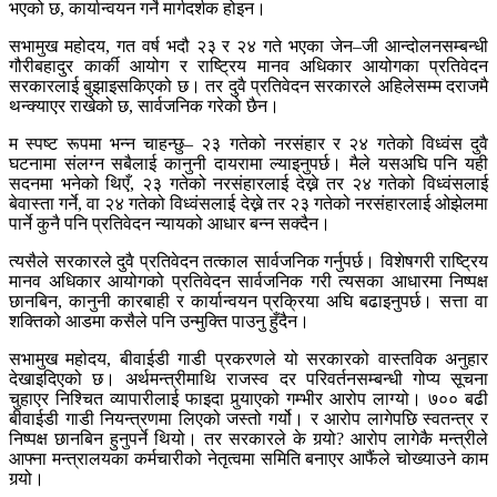
भएको छ, कार्यान्वयन गर्ने मार्गदर्शक होइन।
सभामुख महोदय, गत वर्ष भदौ २३ र २४ गते भएका जेन–जी आन्दोलनसम्बन्धी
गौरीबहादुर कार्की आयोग र राष्ट्रिय मानव अधिकार आयोगका प्रतिवेदन
सरकारलाई बुझाइसकिएको छ। तर दुवै प्रतिवेदन सरकारले अहिलेसम्म दराजमै
थन्क्याएर राखेको छ, सार्वजनिक गरेको छैन।
म स्पष्ट रूपमा भन्न चाहन्छु– २३ गतेको नरसंहार र २४ गतेको विध्वंस दुवै
घटनामा संलग्न सबैलाई कानुनी दायरामा ल्याइनुपर्छ। मैले यसअघि पनि यही
सदनमा भनेको थिएँ, २३ गतेको नरसंहारलाई देख्ने तर २४ गतेको विध्वंसलाई
बेवास्ता गर्ने, वा २४ गतेको विध्वंसलाई देख्ने तर २३ गतेको नरसंहारलाई ओझेलमा
पार्ने कुनै पनि प्रतिवेदन न्यायको आधार बन्न सक्दैन।
त्यसैले सरकारले दुवै प्रतिवेदन तत्काल सार्वजनिक गर्नुपर्छ। विशेषगरी राष्ट्रिय
मानव अधिकार आयोगको प्रतिवेदन सार्वजनिक गरी त्यसका आधारमा निष्पक्ष
छानबिन, कानुनी कारबाही र कार्यान्वयन प्रक्रिया अघि बढाइनुपर्छ। सत्ता वा
शक्तिको आडमा कसैले पनि उन्मुक्ति पाउनु हुँदैन।
सभामुख महोदय, बीवाईडी गाडी प्रकरणले यो सरकारको वास्तविक अनुहार
देखाइदिएको छ। अर्थमन्त्रीमाथि राजस्व दर परिवर्तनसम्बन्धी गोप्य सूचना
चुहाएर निश्चित व्यापारीलाई फाइदा पुर्‍याएको गम्भीर आरोप लाग्यो। ७०० बढी
बीवाईडी गाडी नियन्त्रणमा लिएको जस्तो गर्यो। र आरोप लागेपछि स्वतन्त्र र
निष्पक्ष छानबिन हुनुपर्ने थियो। तर सरकारले के गर्‍यो? आरोप लागेकै मन्त्रीले
आफ्ना मन्त्रालयका कर्मचारीको नेतृत्वमा समिति बनाएर आफैंले चोख्याउने काम
गर्‍यो।