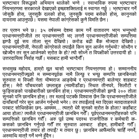
भ्रष्टाचार विरूद्धको अभियान थालेको भन्ने । स्वाभाविक रुपमा भ्रष्टाचार
नियन्त्रणमा सरकारले देखाएको इच्छाशक्तिलाई म स्वागत गर्छु । भ्रष्टाचार गर्ने
जोसुकै होस्, जुनसुकै दलको होस्, जुनसुकै पदमा बसेको होस्, कानुनको
दायरामा आउनुपर्छ। यसमा नेपाली कांग्रेसको कुनै विमति छैन।
तर प्रश्न भने छ। ३५ वर्षसम्म देशमा काम गर्ने वातावरण भएन भन्नुभयो
प्रधानमन्त्रीजीले तर प्रधानमन्त्री भए लगत्तै प्रधानमन्त्रीजीको सम्पत्तिमा
झण्डै दुई सय तोला सुन देखियो। करोड बढी बैंक मोज्दात देखियो।
प्रधानमन्त्रीजी, नेपाली कांग्रेसले तपाईंले किन सुन आर्जन गर्नुभयो? सोध्दैन र
खोज्दैन तर सुन आर्जनको स्रोत के हो? त्यो सोध्ने त विपक्षीको उत्तरदायी हो ।
उत्तरदायित्व निर्वाह गर्छौँ। यसबाट हामी भाग्दैनौँ।
सभामुख महोदय, हाम्रो मूल चासो भ्रष्टाचार नियन्त्रणमा हो। सम्माननीय
प्रधानमन्त्रीज्यूको म सम्मानपूर्वक नामै लिन्छु र भन्छु सम्पत्ति छानबिनको
सुरुवात म विपक्षी नेता भीष्मराज आङ्देम्बे र प्रधानमन्त्री बालेन्द्र शाहबाट
होस्। मेरो पाँचथरको उम्लाबुङ (नवमीडाँडा) स्थित तीनघरे, सिलौटी र
फुङ्सिङको पाखोबारीको छानबिन होस्। प्रधानमन्त्रीजीको झण्डै २०० तोला
सुनको पनि छानबिन होस्। तर मलाई पटक्कै विश्वास छैन कि प्रधानमन्त्रीजीले
दायाँबायाँ गरेर सुन आर्जन गर्नुभयो भनेर। तर तपाईंलाई मत दिएका मतदाताहरुले
परबाट सोधिरहेका छन्- आममम… त्यत्रो धेरै सुनको स्रोत के होला? कहाँबाट
आया होला? त्यसैले प्रधानमन्त्रीजी छानबिन गरौँ। पूर्वप्रधानमन्त्रीहरुको पनि
सम्पत्तिको छानबिन गरौँ। अरु पूर्व उच्च पदस्थ राजनीतिक र कर्मचारी क-
कसको छानबिन गर्नुपर्छ गरौँ तर सुरुवात अरुबाट होइन, हामीबाटै गरौँ।
प्रधानमन्त्रीजी तयार हो तपाईं? म तयार छु। छानबिन आफैंमाथि चाहिँ नगर्ने,
अरुमाथि मात्रै गर्ने भन्ने हुँदैन।