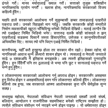
ढंगले गरौं। मानव मर्यादालाई ख्याल गरौं। सत्ताको तुजुक शक्तिहीन
नागरिकमाथि प्रयोग नगरौँ । ख्लास होस्- नागरिकमाथि सरकारको विजय
कहिल्यै हुँदैन।
यद्यपि हालै सरकारको आलोचना गर्ने सुकुम्बासी डम्बर तामाङलाई प्रहरीले
पक्राउ गर्‍यो। उनको रिहाइको माग गर्दछु। जबकि सरकारकै कोही मन्त्रीले
निर्माण व्यवसायीको खुट्टा भाँचिदिन्छु भनेको भिडियो देखियो। मलाई लाग्दैन कि
त्यो एआईबाट निर्मित भिडियो भनेर। सत्तारुढ दलकै कोही सांसदले त झन्
प्रहरीलाई सडकमा घिसार्ने जस्ता हिंसाप्रेरित, उत्तेजक र कानुनविपरीतको
अभिव्यक्ति दिए। सायद त्यो पनि थिएन एआई निर्मित भिडियो।
माननीयज्यू, यहीँ कतै हुनुहुन्छ होला तर सरकार मौन रह्यो। हेक्का रहोस् यो
नागरिकको आवाज थुन्ने अँध्यारो शासन होइन यो। त्यसलाई त नेपाली जनताले
साढे ७ दशकअघि नै इतिहास बनाइसके। अब त्यस्तै इतिहासको पुनरावृत्ति
हुँदैन। हुन दिँदैनौँ पनि तर ठूलालाई जे भन्दा पनि छुट र सानालाई पक्राउ गर्ने
भन्ने हुनु हुँदैन।
र लोकतन्त्रमा सरकारको आलोचना गर्नु अपराध होइन। सरकारसँग असहमत
हुनु विरोध होइन र असहमतिलाई दमन गरेर लोकतन्त्र बलियो हुँदैन। लोकतन्त्र
बलियो तब हुन्छ, जब सरकारले आफ्ना आलोचकका कुरा पनि धैर्यपूर्वक सुन्न
सक्छ।
सभामुख महोदय, नेपालको संविधान नेपाली जनताको दशकौं लामो संघर्ष,
बलिदान, आन्दोलन र राजनीतिक सहमतिबाट बनेको राष्ट्रिय सम्झौता हो।
त्यसैले संविधान संशोधन गर्न नपाइने भन्ने होइन पाइन्छ । यो धर्मशास्त्र होइन