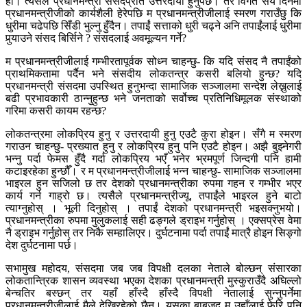
हो। त्यसैले प्रधानमन्त्री संसदप्रति उत्तरदायी हुनुपर्छ। तर विगत सय दिनमा
प्रधानमन्त्रीजीको कार्यशैली हेरेपछि म प्रधानमन्त्रीजीलाई स्मरण गराउँछु कि
धुरीमा चढेपछि सिँडी भुल्नु हुँदैन। तपाईं सत्ताको धुरी चढ्ने अनि तपाईंलाई धुरीमा
पुर्‍याउने संसद बिर्सिने ? संसदलाई अवमूल्यन गर्ने?
म प्रधानमन्त्रीजीलाई गम्भीरतापूर्वक सोध्न चाहन्छु- कि यदि संसद नै तपाईंको
प्राथमिकतामा पर्दैन भने संसदीय लोकतन्त्र कसरी बलियो हुन्छ? यदि
प्रधानमन्त्री संसदमा उपस्थित हुनुभन्दा सामाजिक सञ्जालमा सन्देश लेख्नुलाई
बढी प्रभावकारी ठान्नुहुन्छ भने जनताको सर्वोच्च प्रतिनिधिमूलक संस्थाको
गरिमा कसरी कायम रहन्छ?
लोकतन्त्रमा लोकप्रिय हुनु र उत्तरदायी हुनु एउटै कुरा होइन। सँगै म स्मरण
गराउन चाहन्छु- प्रख्यात हुनु र लोकप्रिय हुनु पनि एउटै होइन। अझै बुझ्नेगरी
भन्नु पर्दा फेमस हुँदै गर्दा लोकप्रिय भएँ भनेर भ्रमपूर्ण जिन्दगी पनि हामी
कटाइरहेका हुन्छौँ। र म प्रधानमन्त्रीजीलाई भन्न चाहन्छु- सामाजिक सञ्जालमा
भाइरल हुन सजिलो छ तर देशको प्रधानमन्त्रीका रुपमा गहन र गम्भीर भएर
कार्य गर्न गाह्रो छ। त्यसैले प्रधानमन्त्रीज्यू, तपाईंले भाइरल हुने बाटो
त्याग्नुहोस् । भूली दिनुहोस् । तपाईं देशको प्रधानमन्त्री भइसक्नुभयो।
प्रधानमन्त्रीका रुपमा मुलुकलाई सही ढङ्‍गले ड्राइभ गर्नुहोस् । एक्सप्रेस वेमा
नै ड्राइभ गर्नुहोस् तर निकै सम्हालिएर। दुर्घटनामा पर्दा तपाईं मात्रै होइन सिङ्गो
देश दुर्घटनामा पर्छ।
सभामुख महोदय, संसदमा जब जब विपक्षी दलका नेताले बोल्छन् संसारका
लोकतान्त्रिक शासन व्यवस्था भएका देशका प्रधानमन्त्री मुस्कुराउँदै अघिल्लो
बेन्चतिर बस्छन् तर यहाँ हाँस्दै हाँस्दै विपक्षी नेतालाई सुन्नुपर्नेमा
प्रधानमन्त्रीजीलाई मैले देखिरहेको छैन। यसका बाबजुद म उहाँलाई फेरि पनि