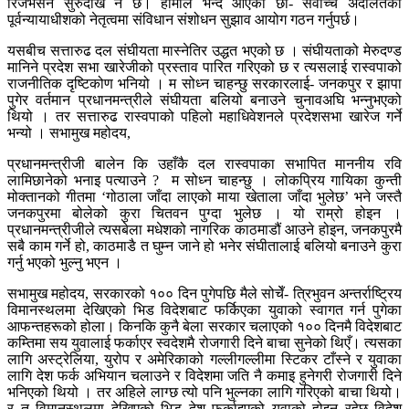
रिजर्भेसन सुरुदेखि नै छ। हामीले भन्दै आएका छौँ- सर्वोच्च अदालतका
पूर्वन्यायाधीशको नेतृत्वमा संविधान संशोधन सुझाव आयोग गठन गर्नुपर्छ।
यसबीच सत्तारुढ दल संघीयता मास्नेतिर उद्धत भएको छ । संघीयताको मेरुदण्ड
मानिने प्रदेश सभा खारेजीको प्रस्ताव पारित गरिएको छ र त्यसलाई रास्वपाको
राजनीतिक दृष्टिकोण भनियो । म सोध्न चाहन्छु सरकारलाई- जनकपुर र झापा
पुगेर वर्तमान प्रधानमन्त्रीले संघीयता बलियो बनाउने चुनावअघि भन्नुभएको
थियो । तर सत्तारुढ रास्वपाको पहिलो महाधिवेशनले प्रदेशसभा खारेज गर्ने
भन्यो । सभामुख महोदय,
प्रधानमन्त्रीजी बालेन कि उहाँकै दल रास्वपाका सभापित माननीय रवि
लामिछानेको भनाइ पत्याउने ? म सोध्न चाहन्छु । लोकप्रिय गायिका कुन्ती
मोक्तानको गीतमा ‘गोठाला जाँदा लाएको माया खेताला जाँदा भुलेछ’ भने जस्तै
जनकपुरमा बोलेको कुरा चितवन पुग्दा भुलेछ । यो राम्रो होइन ।
प्रधानमन्त्रीजीले त्यसबेला मधेशको नागरिक काठमाडौं आउने होइन, जनकपुरमै
सबै काम गर्ने हो, काठमाडै त घुम्न जाने हो भनेर संघीतालाई बलियो बनाउने कुरा
गर्नु भएको भुल्नु भएन ।
सभामुख महोदय, सरकारको १०० दिन पुगेपछि मैले सोचेँ- त्रिभुवन अन्तर्राष्ट्रिय
विमानस्थलमा देखिएको भिड विदेशबाट फर्किएका युवाको स्वागत गर्न पुगेका
आफन्तहरूको होला। किनकि कुनै बेला सरकार चलाएको १०० दिनमै विदेशबाट
कम्तिमा सय युवालाई फर्काएर स्वदेशमै रोजगारी दिने बाचा सुनेको थिएँ। त्यसका
लागि अस्ट्रेलिया, युरोप र अमेरिकाको गल्लीगल्लीमा स्टिकर टाँस्ने र युवाका
लागि देश फर्क अभियान चलाउने र विदेशमा जति नै कमाइ हुनेगरी रोजगारी दिने
भनिएको थियो । तर अहिले लाग्छ त्यो पनि भुल्नका लागि गरिएको बाचा थियो।
र त विमानस्थलमा देखिएको भिड देश फर्काइएको युवाको होइन रहेछ विदेश