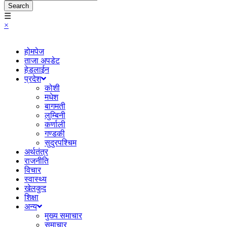
Search
☰
×
होमपेज
ताजा अपडेट
हेडलाईन
प्रदेश
कोशी
मधेश
बागमती
लुम्बिनी
कर्णाली
गण्डकी
सुदुरपश्चिम
अर्थतंत्र
राजनीति
विचार
स्वास्थ्य
खेलकुद
शिक्षा
अन्य
मुख्य समाचार
समाचार