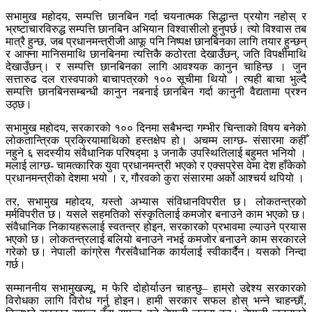
सभामुख महोदय, सम्पत्ति छानबिन गर्दा चयनात्मक सिद्धान्त प्रयोग नहोस् र
भ्रष्टाचारविरुद्ध सम्पत्ति छानबिन अभियान विश्वासीलो हुनुपर्छ। त्यो विश्वास तब
मात्रै हुन्छ, जब प्रधानमन्त्रीजी आफू पनि निष्पक्ष छानबिनका लागि तयार हुन्छन्
र आफ्ना मानिसमाथि छानबिनमा त्यत्तिकै कठोरता देखाउँछन्, जति विपक्षीमाथि
देखाउँछन्। र सम्पत्ति छानबिनका लागि आवश्यक कानुन चाहिन्छ । जुन
सत्तारुढ दल रास्वपाको बाचापत्रको १०० सूचीमा थियो । त्यही बाचा भुल्दै
सम्पत्ति छानबिनसम्बन्धी कानुन नबनाई छानबिन गर्दा कानुनी वैद्यतामा प्रश्न
उठ्छ।
सभामुख महोदय, सरकारको १०० दिनमा सबैभन्दा गम्भीर चिन्ताको विषय बनेको
लोकतान्त्रिक प्रक्रियामाथिको हस्तक्षेप हो। अचम्म लाग्छ- संसारमा कहीँ
नहुने ६ सदस्यीय संवैधानिक परिषद्मा ३ जनाकै उपस्थितिलाई बहुमत भनियो ।
मलाई लाग्छ- चामत्कारिक युवा प्रधानमन्त्री भएको र एक्सप्रेस वेमा देश हाँकेको
प्रधानमन्त्रीको देशमा भयो । र, गौरवको कुरा संसारमा अर्को आश्चर्य थपियो ।
तर, सभामुख महोदय, यस्तो अभ्यास संविधानविपरीत छ। लोकतन्त्रको
मर्मविपरीत छ। यसले सहमतिको संस्कृतिलाई कमजोर बनाउने काम भएको छ।
संवैधानिक निकायहरूलाई स्वतन्त्र होइन, सरकारको प्रभावमा ल्याउने प्रयास
भएको छ। लोकतन्त्रलाई बलियो बनाउने नभई कमजोर बनाउने काम सरकारले
गरेको छ। नेपाली कांग्रेस गैरसंवैधानिक कार्यलाई स्वीकार्दैन। यसको निन्दा
गर्छ।
सम्माननीय सभामुखज्यू, म फेरि दोहोर्याउन चाहन्छु– हाम्रो उद्देश्य सरकारको
विरोधका लागि विरोध गर्नु होइन। हामी सरकार सफल होस् भन्ने चाहन्छौं,