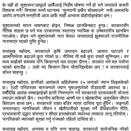
के यही हो सुशासन?आफूले आफैँलाई निर्दोष घोषणा गर्ने हो भने जनताले कसरी
विश्वास गर्ने? विगतमा यस्तै घटनामा ‘सुनपानी छर्केर चोख्याउने’ भन्दै अरूमाथि
आरोप लगाउने मन्त्रीजी आज आफैं त्यही अभ्यास दोहोर्याइरहेका छन्।
सुशासनको मापन भाषणबाट होइन, निष्पक्ष छानबिनबाट हुन्छ। सरकारसँग
नैतिक साहस छ भने यस प्रकरणमा स्वतन्त्र न्यायिक वा उच्चस्तरीय छानबिन
गराओस्। होइन भने सुशासनको नारा केवल जनतालाई झुक्याउने राजनीतिक
नारामात्र भएको पुष्टि हुनेछ।
सभामुख महोदय, सरकारले कृषि उत्पादन बढाउने, आयात घटाउने र
आत्मनिर्भरता बढाउने कुरा गरेको छ। नीतिमा यी सबै कुरा राम्रो सुनिन्छन्। तर
मध्य बर्खाको समयमा पनि किसानले मल पाएका छैनन्। सरकार भने मल पर्याप्त
भएको बताउँछ । उसो भए किसान किन भौतारिइरहेका छन् ? म सरकारलाई
सोध्न चाहन्छु ।
सभामुख महोदय, हात्तीको आतंकले अहिलेसम्म २५ जनाको ज्यान लिइसकेको
छ। एउटै परिवारका चारजनाले ज्यान गुमाउनुपरेको पीडादायी अवस्था छ।
वर्षौंदेखि आतंक मच्चाइरहेको हात्ती नियन्त्रण गर्न सरकारले प्रभावकारी योजना
ल्याउन सकेको छैन। स्थानीय बासिन्दा आफ्नै घर र खेतबारीमा असुरक्षित जीवन
बिताउन बाध्य छन्। सरकारले राहत बाँडेर मात्र दायित्व पूरा हुँदैन। जङ्गली
जनावरबाट नागरिकको जीवन र खेतीपातीको सुरक्षा गर्ने दीर्घकालीन नीति,
प्रभावकारी उद्धार संयन्त्र र शीघ्र हस्तक्षेपको व्यवस्था तत्काल लागू गरियोस्।
नागरिकको ज्यानको सुरक्षा गर्नु राज्यको पहिलो दायित्व हो।
सभामुख महोदय, अन्त्यमा म यत्ति भन्न चाहन्छु- सरकारले सार्वजनिक गरेको