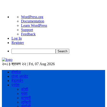
About
WordPress.org
WordPress
Documentation
Learn WordPress
Support
Feedback
Log In
Register
Search
२०८३ श्रावण २२ | Fri, 07 Aug 2026
होमपेज
ताजा अपडेट
हेडलाईन
प्रदेश
कोशी
मधेश
बागमती
लुम्बिनी
कर्णाली