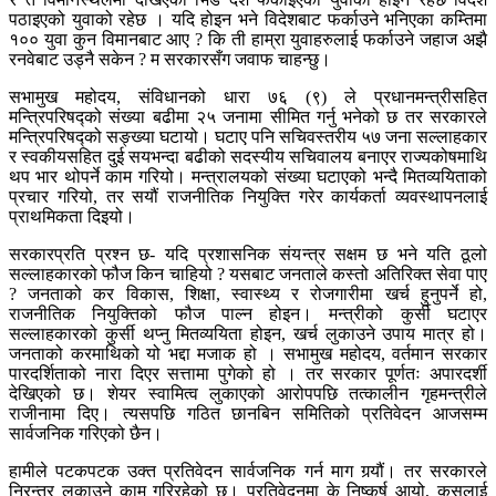
पठाइएको युवाको रहेछ । यदि होइन भने विदेशबाट फर्काउने भनिएका कम्तिमा
१०० युवा कुन विमानबाट आए ? कि ती हाम्रा युवाहरुलाई फर्काउने जहाज अझै
रनवेबाट उड्नै सकेन ? म सरकारसँग जवाफ चाहन्छु।
सभामुख महोदय, संविधानको धारा ७६ (९) ले प्रधानमन्त्रीसहित
मन्त्रिपरिषद्को संख्या बढीमा २५ जनामा सीमित गर्नु भनेको छ तर सरकारले
मन्त्रिपरिषद्को सङ्ख्या घटायो। घटाए पनि सचिवस्तरीय ५७ जना सल्लाहकार
र स्वकीयसहित दुई सयभन्दा बढीको सदस्यीय सचिवालय बनाएर राज्यकोषमाथि
थप भार थोपर्ने काम गरियो। मन्त्रालयको संख्या घटाएको भन्दै मितव्ययिताको
प्रचार गरियो, तर सयौं राजनीतिक नियुक्ति गरेर कार्यकर्ता व्यवस्थापनलाई
प्राथमिकता दिइयो।
सरकारप्रति प्रश्न छ- यदि प्रशासनिक संयन्त्र सक्षम छ भने यति ठूलो
सल्लाहकारको फौज किन चाहियो ? यसबाट जनताले कस्तो अतिरिक्त सेवा पाए
? जनताको कर विकास, शिक्षा, स्वास्थ्य र रोजगारीमा खर्च हुनुपर्ने हो,
राजनीतिक नियुक्तिको फौज पाल्न होइन। मन्त्रीको कुर्सी घटाएर
सल्लाहकारको कुर्सी थप्नु मितव्ययिता होइन, खर्च लुकाउने उपाय मात्र हो।
जनताको करमाथिको यो भद्दा मजाक हो । सभामुख महोदय, वर्तमान सरकार
पारदर्शिताको नारा दिएर सत्तामा पुगेको हो । तर सरकार पूर्णतः अपारदर्शी
देखिएको छ। शेयर स्वामित्व लुकाएको आरोपपछि तत्कालीन गृहमन्त्रीले
राजीनामा दिए। त्यसपछि गठित छानबिन समितिको प्रतिवेदन आजसम्म
सार्वजनिक गरिएको छैन।
हामीले पटकपटक उक्त प्रतिवेदन सार्वजनिक गर्न माग गर्‍यौं। तर सरकारले
निरन्तर लुकाउने काम गरिरहेको छ। प्रतिवेदनमा के निष्कर्ष आयो, कसलाई