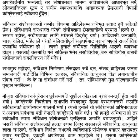
अपरिवर्तनीय भन्नलाई तर संशोधनका नाममा संविधानको आधारभूत मर्म,
लोकतान्त्रिक मूल्य र संघीय व्यवस्थामाथि अनावश्यक छेडखानी नेपाली
कांग्रेसलाई स्वीकार्य हुँदैन।
संविधान संशोधनजस्तो गम्भीर विषयमा अहिलेसम्म घनिभूत संवाद हुनै सकेको
छैन। संविधानले संस्थागत गरेको संघीयतामा छेडखानीको प्रयास भएको छ।
स्मरण रहोस्, संघीयताका लागि मधेसले विद्रोह गर्‍यो। आदिवासी जनजाति,
थारु, दलित, महिलाले गरेको बलिदानीपूर्ण सङ्घर्षबाट प्राप्त भएको राजनीतिक
उपलब्धि संघीयता हो । त्यसो हुनाले संघीयता सितिमिति आएको व्यवस्था
होइन। यसलाई तलमाथि गर्न सकिन्छ भनेर नसोचियोस्, बरु सोचियोस् कसरी
संघीयताको सबलीकरण गर्ने भनेर।
सभामुख महोदय, संविधान निर्माणमा संसदका सबै दल, संसद बाहिरका जनता
समाजवादी पार्टीदेखि विभिन्न दलहरू, संवैधानिक कानुनका विज्ञ लगायतबीच
संवाद गरौँ । के के मा संशोधन गर्ने गरौँ । तर, संविधानको मुल संरचनामाथि
प्रहार नगरिकन।
मौजुदा संविधान कांग्रेसका पूर्वसभापति सुशील कोइराला प्रधानमन्त्री हुँदा जारी
भयो। कांग्रेसकै निवर्तमान सभापति शेरबहादुर देउवा प्रधानमन्त्री भएपछि
सविधानको कार्यान्यवन थालनी भयो। त्यसो हुनाले यो संविधानको अभिभावकत्व
र अपनत्व सबैभन्दा बढी नेपाली कांग्रेसले बहन गर्छ। यो हाम्रो अभिभारा हो तर
सर्वपक्षीय रुपमा संविधान संशोधनको प्रक्रिया अगाडि बढाउनुपर्छ। अहिले
जसरी संविधान संशोधनलाई हल्का रुपमा लिएर सरकारले संवैधानिक कानुनका
ज्ञाता नभएको, संविधान निर्माता नभएको व्यक्तिलाई संयोजक बनाएर बहसपत्र
तयार गराइँदैछ- एकदमै अपरिपक्व काम भइरहेको छ। यसमा कांग्रेसको