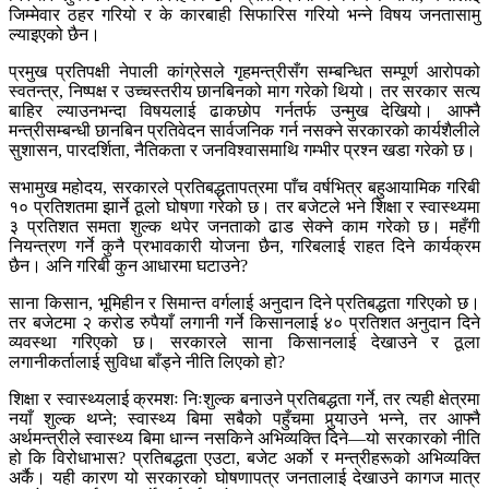
जिम्मेवार ठहर गरियो र के कारबाही सिफारिस गरियो भन्ने विषय जनतासामु
ल्याइएको छैन।
प्रमुख प्रतिपक्षी नेपाली कांग्रेसले गृहमन्त्रीसँग सम्बन्धित सम्पूर्ण आरोपको
स्वतन्त्र, निष्पक्ष र उच्चस्तरीय छानबिनको माग गरेको थियो। तर सरकार सत्य
बाहिर ल्याउनभन्दा विषयलाई ढाकछोप गर्नतर्फ उन्मुख देखियो। आफ्नै
मन्त्रीसम्बन्धी छानबिन प्रतिवेदन सार्वजनिक गर्न नसक्ने सरकारको कार्यशैलीले
सुशासन, पारदर्शिता, नैतिकता र जनविश्वासमाथि गम्भीर प्रश्न खडा गरेको छ।
सभामुख महोदय, सरकारले प्रतिबद्धतापत्रमा पाँच वर्षभित्र बहुआयामिक गरिबी
१० प्रतिशतमा झार्ने ठूलो घोषणा गरेको छ। तर बजेटले भने शिक्षा र स्वास्थ्यमा
३ प्रतिशत समता शुल्क थपेर जनताको ढाड सेक्ने काम गरेको छ। महँगी
नियन्त्रण गर्ने कुनै प्रभावकारी योजना छैन, गरिबलाई राहत दिने कार्यक्रम
छैन। अनि गरिबी कुन आधारमा घटाउने?
साना किसान, भूमिहीन र सिमान्त वर्गलाई अनुदान दिने प्रतिबद्धता गरिएको छ।
तर बजेटमा २ करोड रुपैयाँ लगानी गर्ने किसानलाई ४० प्रतिशत अनुदान दिने
व्यवस्था गरिएको छ। सरकारले साना किसानलाई देखाउने र ठूला
लगानीकर्तालाई सुविधा बाँड्ने नीति लिएको हो?
शिक्षा र स्वास्थ्यलाई क्रमशः निःशुल्क बनाउने प्रतिबद्धता गर्ने, तर त्यही क्षेत्रमा
नयाँ शुल्क थप्ने; स्वास्थ्य बिमा सबैको पहुँचमा पुर्‍याउने भन्ने, तर आफ्नै
अर्थमन्त्रीले स्वास्थ्य बिमा धान्न नसकिने अभिव्यक्ति दिने—यो सरकारको नीति
हो कि विरोधाभास? प्रतिबद्धता एउटा, बजेट अर्को र मन्त्रीहरूको अभिव्यक्ति
अर्कै। यही कारण यो सरकारको घोषणापत्र जनतालाई देखाउने कागज मात्र