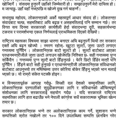
खोज्दिनँ । संसदमा हुनुपर्ने उहाँको जिम्मेवारी हो। सम्झाउनुपर्ने मेरो दायित्व हो।
म जान्दछु- उहाँ यहाँ नभएपछि म खोज्ने दुख गर्न चाहन्नँ।
सभामुख महोदय, लोकतन्त्रको अर्को महत्वपूर्ण आधार संवाद हो। लोकतन्त्र
संवादबाट चल्छ, सहमतिबाट अघि बढ्छ र असहमतिलाई पनि सम्मान गर्छ। तर
विगत सय दिनमा सरकारको कार्यशैली हेर्दा संवादभन्दा दूरी, सहकार्यभन्दा
टकराव र परामर्शभन्दा एकल निर्णयलाई प्राथमिकता दिएको देखियो।
राष्ट्रिय महत्वका विषयमा साझा धारणा बनाएर अघि बढ्नुपर्ने थियो तर सरकार
एक्लै अघि बढ्न खोज्यो । स्मरण रहोस्- खुट्टा सुल्टो, जुत्ता उल्टो लगाएर
गन्तव्यमा पुगिँदैन । लोकतान्त्रिक बाटो सुल्टो हो । सुल्टो बाटोबाट आएका
प्रधानमन्त्रीजीले जुत्ता उल्टो लगाउन खोजेपछि निश्चित छ- सही गन्तव्यमा पुग्न
सकिँदैन । गन्तव्यमा पुग्न सुल्टै बाटो हिँड्नुपर्छ । फेरि छिटो हिँडेर मात्रै पनि
पुगिँदैन । हिँड्ने बाटो सही हुनुपर्छ र प्रधानमन्त्रीजी लोकतान्त्रिक संविधानको
बाटोबाट आउनुभयो तर मष्तिष्कमा उत्तर कोरिया बोकेर हिँड्नु भएको भान मलाई
भएको छ। यो राम्रो संकेत पटक्कै होइन।
म विनम्रतापूर्वक आग्रह गर्दछु- विपक्षी दल देशको सम्मुनतिका लागि,
लोकतान्त्रिक प्रणालीको सुदृढीकरणका लागि र संविधानको औचित्यपूर्ण
संशोधनका लागि सरकारलाई सहयोग गर्दछ । यदि सरकारले राष्ट्रिय
सहमतिका लागि हात बढाउँछ भने नेपाली कांग्रेस सधैं सकारात्मक भूमिका खेल्न
तयार छ।
सरकार लोकतान्त्रिक भन्ने तर अलोकतान्त्रिक काम गर्ने, सुशासन भन्ने
सम्पत्तिको स्रोत नखोल्ने तर १०० दिने उपलब्धिमा सम्पत्ति छानबिन गरेर