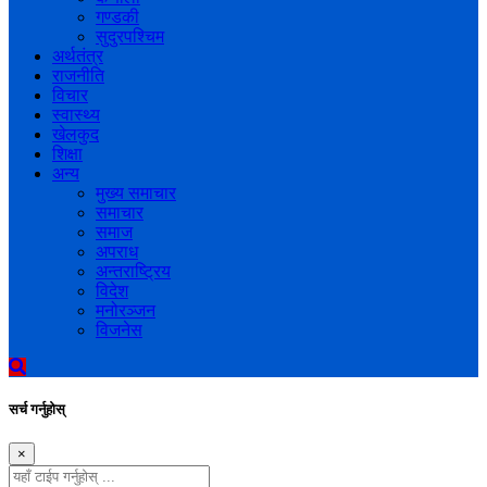
गण्डकी
सुदुरपश्चिम
अर्थतंत्र
राजनीति
विचार
स्वास्थ्य
खेलकुद
शिक्षा
अन्य
मुख्य समाचार
समाचार
समाज
अपराध
अन्तराष्ट्रिय
विदेश
मनोरञ्जन
विजनेस
सर्च गर्नुहोस्
×