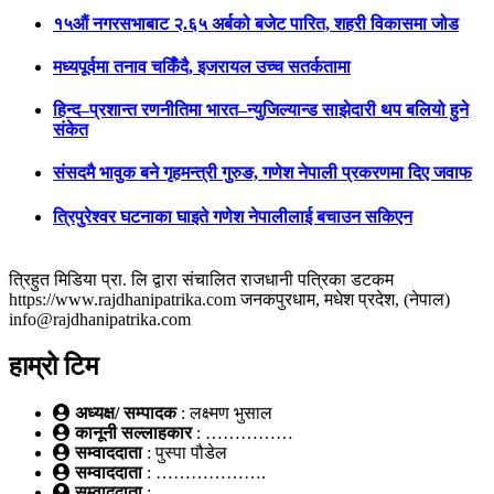
१५औं नगरसभाबाट २.६५ अर्बको बजेट पारित, शहरी विकासमा जोड
मध्यपूर्वमा तनाव चर्किँदै, इजरायल उच्च सतर्कतामा
हिन्द–प्रशान्त रणनीतिमा भारत–न्युजिल्यान्ड साझेदारी थप बलियो हुने
संकेत
संसदमै भावुक बने गृहमन्त्री गुरुङ, गणेश नेपाली प्रकरणमा दिए जवाफ
त्रिपुरेश्वर घटनाका घाइते गणेश नेपालीलाई बचाउन सकिएन
त्रिहुत मिडिया प्रा. लि द्वारा संचालित राजधानी पत्रिका डटकम
https://www.rajdhanipatrika.com जनकपुरधाम, मधेश प्रदेश, (नेपाल)
info@rajdhanipatrika.com
हाम्रो टिम
अध्यक्ष/ सम्पादक
: लक्ष्मण भुसाल
कानूनी सल्लाहकार
: ……………
सम्वाददाता
: पुस्पा पौडेल
सम्वाददाता
: ……………….
सम्वाददाता
: ………………