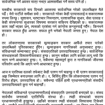
सार्वजनिक गर्ने अवसर मात्र नभएर आत्मसमीक्षा गर्ने समय पनि हो।
यसबीच सरकारले सय दिनको अवसरमा सार्वजनिक गरेको उपलब्धिहरु मैले
पढेँ। मेरो पार्टीले समीक्षा गर्‍यो। सरकारले गरेका केही प्रयासलाई म सकारात्मक
रुपमा लिन्छु। सुशासन, भ्रष्टाचार नियन्त्रण, प्रशासनिक सुधार, सेवा प्रवाह र
केही संरचनागत सुधारका विषयमा सरकार सक्रिय देखिएको छ। सकारात्मक
काम जहाँ भएका छन्, त्यसको प्रशंसा गर्न कांग्रेस कन्जुस्याइँ गर्दैन। किनभने
सरकार सफल हुँदा अन्ततः सफल हुने भनेको नेपाली जनता हुन्। नेपाल देश
हो।
तर लोकतन्त्रमा सरकारको मूल्याङ्कन सरकार आफैंले तयार पारेको
उपलब्धिको पुस्तिकाबाट हुँदैन। मूल्याङ्कन नागरिकको अनुभवबाट हुन्छ।
संविधानको सम्मानबाट हुन्छ। संसदप्रतिको उत्तरदायित्वबाट हुन्छ। सार्वजनिक
संस्थाहरूको विश्वसनीयताबाट हुन्छ। कानुन सबैका लागि बराबर लागू भयो कि
भएन भन्ने आधारबाट हुन्छ। र, सबैभन्दा महत्वपूर्ण कुरा त नागरिकको जीवनमा
परिवर्तन आयो कि आएन भन्ने आधारबाट हुन्छ।
आज म प्रतिपक्ष दलको तर्फबाट केही प्रश्न गर्न चाहन्छु र यी प्रश्न सरकारलाई
अझ जिम्मेवार बनाउनका लागि हो। र, बिर्सिनु हुँदैन कि लोकतन्त्रमा प्रश्न गर्नु
विरोध होइन, उत्तरदायित्व हो। सबैभन्दा पहिले हामी प्रधानमन्त्रीको संसदीय
उत्तरदायित्वबारे कुरा गर्न चाहन्छौं।
नेपालको संविधानले प्रधानमन्त्रीलाई संसदप्रति उत्तरदायी बनाएको छ। संसद
सार्वभौम जनताको प्रतिनिधि संस्था हो। त्यही संस्थाको सदस्य
प्रधानमन्त्रीजी हुनुहुन्छ। उहाँको सरकार त्यही संसदको विश्वासमा टिकेको