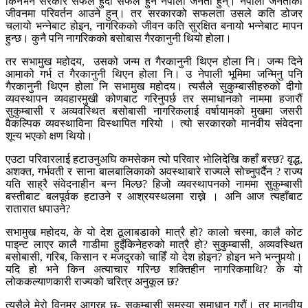
किनभने सरकार सफल हुँदा सफल हुने नेपाली जनता हुन्। नेपाली जनताको
जीवनमा परिवर्तन आउने हुन्। तर सरकारको सफलता उसले कति डोजर
चलायो भन्नेबाट होइन, नागरिकको जीवन कति सुरक्षित बनायो भन्नेबाट मापन
हुन्छ। कुनै पनि नागरिकको बसोबास गैरकानुनी थियो होला।
तर सभामुख महोदय, उसको जन्म त गैरकानुनी थिएन होला नि। जन्म दिने
आमाको गर्भ त गैरकानुनी थिएन होला नि। उ नेपाली भूमिमा जन्मिनु पनि
गैरकानुनी थिएन होला नि सभामुख महोदय। त्यसैले सुकुम्बासीहरुको दीगो
व्यवस्थापन व्यवहारमुखी कोणबाट गरिनुपर्छ तर समाधानको नाममा हजारौं
सुकुम्बासी र अव्यवस्थित बसोबासी नागरिकलाई वर्षायामको मुखमा जसरी
वैकल्पिक व्यवस्थाविना विस्थापित गरियो । त्यो सरकारको मानवीय संवेदना
शून्य भएको क्षण थियो।
एउटा परिवारलाई हटाउनुअघि कमसेकम त्यो परिवार भोलिदेखि कहाँ बस्छ? वृद्ध,
अशक्त, गर्भवती र साना बालबालिकाको अवस्थाबारे राज्यले सोच्नुपर्दैन ? राज्य
यति साह्रै संवेदनाहीन बन्न मिल्छ? हिजो व्यवस्थापनको नाममा सुकुम्बासी
बस्तीबाट बलपूर्वक हटाउने र आश्रयस्थलमा राख्ने । अनि आज त्यहाँबाट
रातारात धपाउने?
सभामुख महोदय, के यो देश ठूलाबडाको मात्रै हो? कालो चस्मा, कालै कोट
पाइन्ट लाएर कालै गाडीमा हुइँकिनेहरुको मात्रै हो? सुकुम्बासी, अव्यवस्थित
बसोबासी, गरिब, किसान र मजदुरको चाहिँ यो देश होइन? होइन भने भन्नुपर्‍यो।
यदि हो भने किन अत्याचार गरिन्छ शक्तिहीन नागरिकमाथि? के यो
लोककल्याणकारी राज्यको चरित्र अनुकूल छ?
त्यसैले मेरो विनम्र आग्रह छ- सुकुम्बासी समस्या समाधान गरौं। तर मानवीय