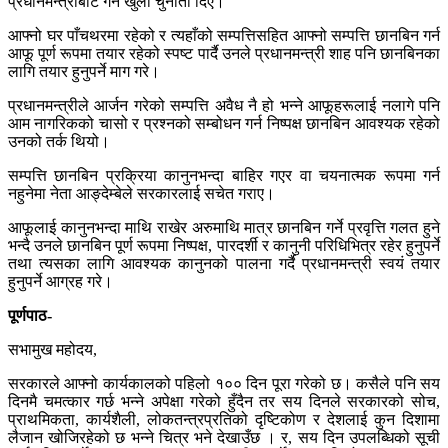
प्रधानमन्त्रीबाट गर्न खुला चुनौती दिए।
आफ्नो घर पाँचथरमा रहेको र त्यहाँको सम्पत्तिसहित आफ्नो सम्पत्ति छानबिन गर्न
आफू पूर्ण रूपमा तयार रहेको स्पष्ट पार्दै उनले प्रधानमन्त्री शाह पनि छानबिनका
लागि तयार हुनुपर्ने माग गरे।
प्रधानमन्त्रीले आर्जन गरेको सम्पत्ति अवैध नै हो भन्ने आफूहरूलाई नलागे पनि
आम नागरिकको चासो र प्रश्नको सम्बोधन गर्न निष्पक्ष छानबिन आवश्यक रहेको
उनको तर्क थियो।
सम्पत्ति छानबिन प्रक्रिया कानुनभन्दा बाहिर गएर वा चयनात्मक रूपमा गर्न
नहुनेमा नेता आङ्देम्बेले सरकारलाई सचेत गराए।
आफूलाई कानुनभन्दा माथि राखेर अरुमाथि मात्र छानबिन गर्ने प्रवृत्ति गलत हुने
भन्दै उनले छानबिन पूर्ण रूपमा निष्पक्ष, पारदर्शी र कानुनी परिधिभित्र रहेर हुनुपर्ने
तथा त्यसका लागि आवश्यक कानुनको पालना गर्दै प्रधानमन्त्री स्वयं तयार
हुनुपर्ने आग्रह गरे।
पूर्णपाठ-
सभामुख महोदय,
सरकारले आफ्नो कार्यकालको पहिलो १०० दिन पूरा गरेको छ। कसैले पनि सय
दिनमै चमत्कार गर्छ भन्ने अपेक्षा गरेको हुँदैन तर सय दिनले सरकारको सोच,
प्राथमिकता, कार्यशैली, लोकतन्त्रप्रतिको दृष्टिकोण र देशलाई कुन दिशामा
लैजान खोजिरहेको छ भन्ने चित्र भने देखाउँछ । र, सय दिन उपलब्धिको सूची