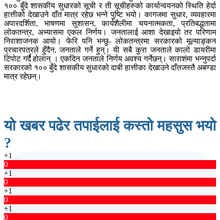
१०० बुँदे शासकीय सुधारको सूची र ती सूचीहरुको कार्यान्वयनको स्थिति हेर्दा
हात्तीको देखाउने दाँत मात्र रहेछ भन्ने पुष्टि भयो। कागजमा सुधार, व्यवहारमा
अपारदर्शिता, भाषणमा सुशासन, कार्यशैलीमा चयनात्मकता, प्रतिबद्धतामा
लोकतन्त्र, अभ्यासमा एकल निर्णय। जनतालाई आशा देखाइयो तर परिणाम
निराशाजनक आयो। फेरि पनि भन्छु- लोकतन्त्रमा सरकारको मूल्याङ्कन
प्रचारपत्रले हुँदैन, जनताले गर्ने हुन्। यी सबै कुरा जनताले कालो डायरीमा
टिपोट गर्दै होलान् । एकदिन जनताले निर्णय अवश्य गर्नेछन्। साराशंमा भन्नुपर्दा
सरकारको १०० बुँदे शासकीय सुधारको दाबी हात्तीका देखाउने दाँतजस्तै अबण्डा
मात्र रहेछन्।
यो खबर पढेर तपाईलाई कस्तो महसुस भयो
?
+1
0
+1
0
+1
0
+1
0