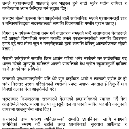
उनले प्रधानमन्त्री शाहलाई अब भाइरल हुने बाटो भुलेर पदीय दायित्व र
गम्भीरतामा ध्यान केन्द्रित गर्न सुझाव दिए।
संसद्‌मा बोल्ने क्रममा नेता आङ्देम्बेले हालै सार्वजनिक भएको प्रधानमन्त्री शाह
र मन्त्रिपरिषद्का सदस्यहरूको सम्पत्ति विवरणमाथि गम्भीर प्रश्न उठाए।
विगत ३५ वर्षसम्म देशमा काम गर्ने वातावरण नभएको भन्दै सत्तापक्षका नेताहरूले
गर्दै आएको टिप्पणीको स्मरण गराउँदै उनले प्रधानमन्त्रीको सम्पत्ति विवरणमा
झण्डै दुई सय तोला सुन र मन्त्रीहरूको ठूलो सम्पत्ति देखिनु आश्चर्यजनक रहेको
बताए।
नेपाली कांग्रेसले सम्पत्ति किन आर्जन गरियो भनेर नखोज्ने तर सार्वजनिक पद
धारण गरेको जुनसुकै व्यक्तिले आफ्नो सम्पत्तिको वैध स्रोत खुलाउनुपर्ने दायित्व
रहने उनको भनाइ थियो।
जनताले प्रधानमन्त्रीसँग यति धेरै सुन कहाँबाट आयो र त्यसको स्रोत के हो
भनेर निरन्तर प्रश्न गरिरहेकाले त्यसको स्पष्ट जवाफ जनतालाई दिनुपर्ने माग
विपक्षी दलका नेता आङ्देम्बेले गरे।
भ्रष्टाचार नियन्त्रणमा सरकारले देखाएको इच्छाशक्तिको स्वागत गर्दै नेता
आङ्देम्बेले भ्रष्टाचारमा संलग्न जुनसुकै दल वा पदको व्यक्ति भए पनि कानुनको
दायरामा आउनुपर्नेमा जोड दिए।
सरकारले उच्च पदस्थ व्यक्तिहरूको सम्पत्ति छानबिनका लागि बनाएको
समितिको स्मरण गर्दै उहाँले उक्त छानबिनको सुरुवात आफैँबाट र