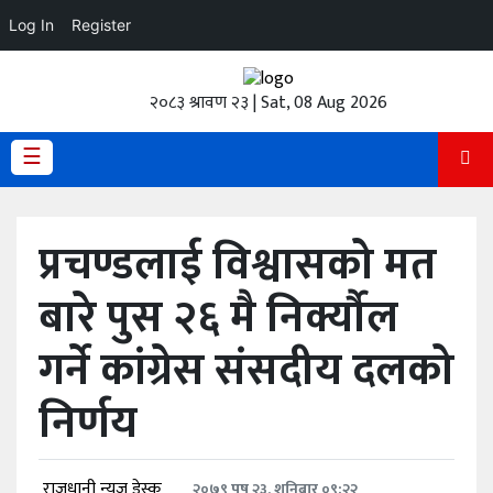
Log In
Register
होमपेज
२०८३ श्रावण २३ | Sat, 08 Aug 2026
ताजा
अपडेट
☰
हेडलाईन
प्रचण्डलाई विश्वासको मत
प्रदेश
बारे पुस २६ मै निर्क्यौल
अर्थतंत्र
गर्ने कांग्रेस संसदीय दलको
राजनीति
निर्णय
विचार
स्वास्थ्य
राजधानी न्युज डेस्क
२०७९ पुष २३, शनिबार ०९:२२