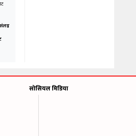
ंलग्न
ट
सोसियल मिडिया