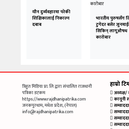
यौन दुर्व्यवहारमा परेकी
शिक्षिकालाई निकाल्न
भारतीय पुरुषसँग 
दबाब
टुगेदर बसेर जुनमाई
सिकिन् लागूऔषध
कारोबार
हाम्रो टि
त्रिहुत मिडिया प्रा. लि द्वारा संचालित राजधानी
पत्रिका डटकम
अध्यक्ष/
https://www.rajdhanipatrika.com
कानूनी 
जनकपुरधाम, मधेश प्रदेश, (नेपाल)
सम्वादद
info@rajdhanipatrika.com
सम्वादद
सम्वादद
सम्वादद