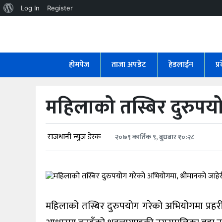
About
Log In
Register
WordPress
होमपेज
ताजा
होमपेज
ताजा अपडेट
हेडलाईन
प्
अपडेट
हेडलाईन
महिलाको तस्बिर दुरुपयो
प्रदेश
अर्थतंत्र
राजधानी न्युज डेस्क
२०७९ कार्तिक ९, बुधबार १०:२८
राजनीति
विचार
महिलाको तस्बिर दुरुपयोग गरेको अभियोगमा प्रहर
स्वास्थ्य