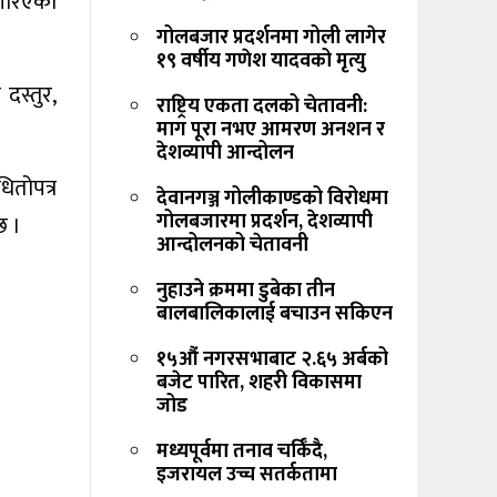
 गरिएको
गोलबजार प्रदर्शनमा गोली लागेर
१९ वर्षीय गणेश यादवको मृत्यु
दस्तुर,
राष्ट्रिय एकता दलको चेतावनी:
माग पूरा नभए आमरण अनशन र
देशव्यापी आन्दोलन
ितोपत्र
देवानगञ्ज गोलीकाण्डको विरोधमा
गोलबजारमा प्रदर्शन, देशव्यापी
छ ।
आन्दोलनको चेतावनी
नुहाउने क्रममा डुबेका तीन
बालबालिकालाई बचाउन सकिएन
१५औं नगरसभाबाट २.६५ अर्बको
बजेट पारित, शहरी विकासमा
जोड
मध्यपूर्वमा तनाव चर्किँदै,
इजरायल उच्च सतर्कतामा