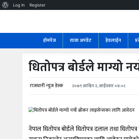
About
Log In
Register
WordPress
होमपेज
ताजा
होमपेज
ताजा अपडेट
हेडलाईन
प्
अपडेट
हेडलाईन
धितोपत्र बोर्डले माग्यो
प्रदेश
अर्थतंत्र
राजधानी न्युज डेस्क
२०७९ आश्विन २, आईतवार ०४:०८
राजनीति
विचार
नेपाल धितोपत्र बोर्डले धितोपत्र दलाल तथा धितोप
स्वास्थ्य