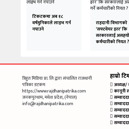
टिकटकमा अब १८
वर्षमुनिकाले लाइभ गर्न
राहदानी विभागको
नपाउने
‘सफ्टवेयर इरर’ कि
सरकारलाई असहयोग 
कर्मचारीको नियत 
हाम्रो टि
त्रिहुत मिडिया प्रा. लि द्वारा संचालित राजधानी
पत्रिका डटकम
अध्यक्ष/
https://www.rajdhanipatrika.com
कानूनी 
जनकपुरधाम, मधेश प्रदेश, (नेपाल)
सम्वादद
info@rajdhanipatrika.com
सम्वादद
सम्वादद
सम्वादद
सम्वादद