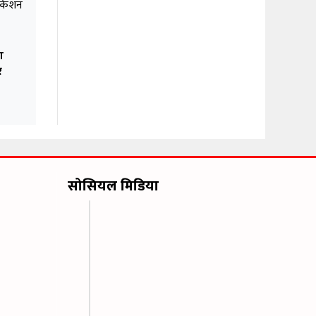
ा
र
सोसियल मिडिया