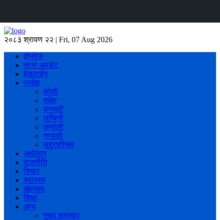
२०८३ श्रावण २२ | Fri, 07 Aug 2026
होमपेज
ताजा अपडेट
हेडलाईन
प्रदेश
कोशी
मधेश
बागमती
लुम्बिनी
कर्णाली
गण्डकी
सुदुरपश्चिम
अर्थतंत्र
राजनीति
विचार
स्वास्थ्य
खेलकुद
शिक्षा
अन्य
मुख्य समाचार