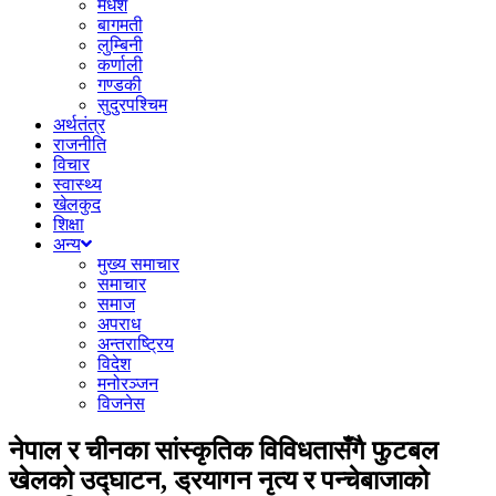
मधेश
बागमती
लुम्बिनी
कर्णाली
गण्डकी
सुदुरपश्चिम
अर्थतंत्र
राजनीति
विचार
स्वास्थ्य
खेलकुद
शिक्षा
अन्य
मुख्य समाचार
समाचार
समाज
अपराध
अन्तराष्ट्रिय
विदेश
मनोरञ्जन
विजनेस
नेपाल र चीनका सांस्कृतिक विविधतासँगै फुटबल
खेलको उद्घाटन, ड्रयागन नृत्य र पन्चेबाजाको