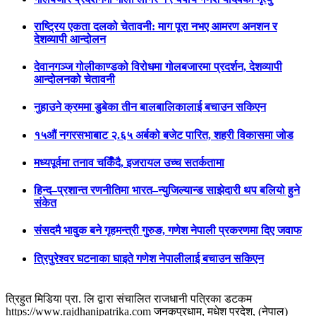
राष्ट्रिय एकता दलको चेतावनी: माग पूरा नभए आमरण अनशन र
देशव्यापी आन्दोलन
देवानगञ्ज गोलीकाण्डको विरोधमा गोलबजारमा प्रदर्शन, देशव्यापी
आन्दोलनको चेतावनी
नुहाउने क्रममा डुबेका तीन बालबालिकालाई बचाउन सकिएन
१५औं नगरसभाबाट २.६५ अर्बको बजेट पारित, शहरी विकासमा जोड
मध्यपूर्वमा तनाव चर्किँदै, इजरायल उच्च सतर्कतामा
हिन्द–प्रशान्त रणनीतिमा भारत–न्युजिल्यान्ड साझेदारी थप बलियो हुने
संकेत
संसदमै भावुक बने गृहमन्त्री गुरुङ, गणेश नेपाली प्रकरणमा दिए जवाफ
त्रिपुरेश्वर घटनाका घाइते गणेश नेपालीलाई बचाउन सकिएन
त्रिहुत मिडिया प्रा. लि द्वारा संचालित राजधानी पत्रिका डटकम
https://www.rajdhanipatrika.com जनकपुरधाम, मधेश प्रदेश, (नेपाल)