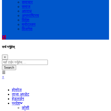
समाचार
समाज
अपराध
अन्तराष्ट्रिय
विदेश
मनोरञ्जन
विजनेस
सर्च गर्नुहोस्
×
Search
☰
×
होमपेज
ताजा अपडेट
हेडलाईन
प्रदेश
कोशी