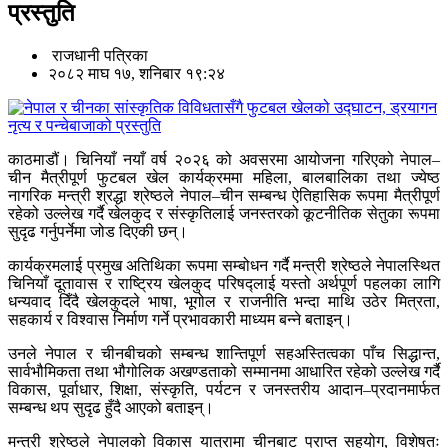
प्रस्तुति
राजधानी पत्रिका
२०८२ माघ १७, शनिबार १९:२४
काठमाडौं। चिनियाँ नयाँ वर्ष २०२६ को अवसरमा आयोजना गरिएको नेपाल–
चीन मैत्रीपूर्ण फुटबल खेल कार्यक्रममा महिला, बालबालिका तथा ज्येष्ठ
नागरिक मन्त्री श्रद्धा श्रेष्ठले नेपाल–चीन सम्बन्ध ऐतिहासिक रूपमा मैत्रीपूर्ण
रहेको उल्लेख गर्दै खेलकुद र संस्कृतिलाई जनस्तरको कूटनीतिक सेतुका रूपमा
सुदृढ गर्नुपर्नेमा जोड दिएकी छन्।
कार्यक्रमलाई प्रमुख अतिथिका रूपमा सम्बोधन गर्दै मन्त्री श्रेष्ठले नेपालस्थित
चिनियाँ दूतावास र राष्ट्रिय खेलकुद परिषद्लाई यस्तो अर्थपूर्ण पहलका लागि
धन्यवाद दिँदै खेलकुदले भाषा, भूगोल र राजनीति भन्दा माथि उठेर मित्रता,
सहकार्य र विश्वास निर्माण गर्ने प्रभावकारी माध्यम बन्ने बताइन्।
उनले नेपाल र चीनबीचको सम्बन्ध शान्तिपूर्ण सहअस्तित्वका पाँच सिद्धान्त,
सार्वभौमिकता तथा भौगोलिक अखण्डताको सम्मानमा आधारित रहेको उल्लेख गर्दै
विकास, पूर्वाधार, शिक्षा, संस्कृति, पर्यटन र जनस्तरीय आदान–प्रदानमार्फत
सम्बन्ध थप सुदृढ हुँदै आएको बताइन्।
मन्त्री श्रेष्ठले नेपालको विकास यात्रामा चीनबाट प्राप्त सहयोग, विशेषतः