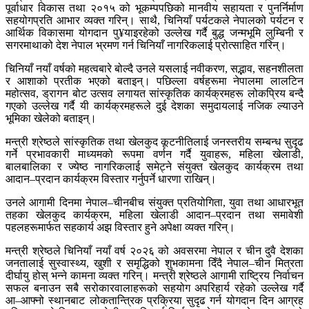
पूर्वाधार विकास तथा २०१५ को भूकम्पपछिको मानवीय सहायता र पुनर्निर्माण
सहयोगप्रति आभार व्यक्त गरिन्। साथै, चिनियाँ पर्यटकले नेपालको पर्यटन र
आर्थिक विकासमा योगदान पु¥याइरहेको उल्लेख गर्दै बुद्ध जन्मभूमि लुम्बिनी र
सगरमाथाको देश नेपाल भ्रमण गर्न चिनियाँ नागरिकलाई प्रोत्साहित गरिन्।
चिनियाँ नयाँ वर्षको महत्वबारे बोल्दै उनले यसलाई नवीकरण, सद्भाव, सहनशीलता
र आशाको प्रतीक भएको बताइन्। पछिल्ला वर्षहरूमा नेपालमा लालटिन
महोत्सव, ड्रागन बोट उत्सव लगायत सांस्कृतिक कार्यक्रमहरू लोकप्रिय बन्दै
गएको उल्लेख गर्दै यी कार्यक्रमहरूले दुई देशका समुदायलाई नजिक ल्याउने
भूमिका खेलेको बताइन्।
मन्त्री श्रेष्ठले सांस्कृतिक तथा खेलकुद कूटनीतिलाई जनस्तरीय सम्बन्ध सुदृढ
गर्ने प्रभावकारी माध्यमको रूपमा वर्णन गर्दै युवाहरू, महिला खेलाडी,
बालबालिका र ज्येष्ठ नागरिकलाई समेट्ने संयुक्त खेलकुद कार्यक्रम तथा
आदान–प्रदान कार्यक्रम विस्तार गर्नुपर्ने धारणा राखिन्।
उनले आगामी दिनमा नेपाल–चीनबीच संयुक्त प्रतियोगिता, युवा तथा आधारभूत
तहका खेलकुद कार्यक्रम, महिला खेलाडी आदान–प्रदान तथा समावेशी
पहलहरूमार्फत सहकार्य अझ विस्तार हुने अपेक्षा व्यक्त गरिन्।
मन्त्री श्रेष्ठले चिनियाँ नयाँ वर्ष २०२६ को अवसरमा नेपाल र चीन दुवै देशका
जनतालाई सुस्वास्थ्य, खुशी र समृद्धिको शुभकामना दिँदै नेपाल–चीन मित्रता
दीर्घायु होस् भन्ने कामना व्यक्त गरिन्। मन्त्री श्रेष्ठले आगामी राष्ट्रिय निर्वाचन
सफल बनाउन सबै सरोकारवालाहरूको सहयोग अपरिहार्य रहेको उल्लेख गर्दै
आ–आफ्नो स्थानबाट लोकतान्त्रिक प्रक्रिया सुदृढ गर्न योगदान दिन आग्रह