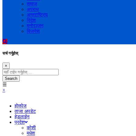
समाज
अपराध
अन्तराष्ट्रिय
विदेश
मनोरञ्जन
विजनेस
सर्च गर्नुहोस्
×
Search
☰
×
होमपेज
ताजा अपडेट
हेडलाईन
प्रदेश
कोशी
मधेश