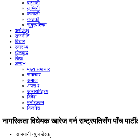
बागमती
लुम्बिनी
कर्णाली
गण्डकी
सुदुरपश्चिम
अर्थतंत्र
राजनीति
विचार
स्वास्थ्य
खेलकुद
शिक्षा
अन्य
मुख्य समाचार
समाचार
समाज
अपराध
अन्तराष्ट्रिय
विदेश
मनोरञ्जन
विजनेस
नागरिकता विधेयक खारेज गर्न राष्ट्रपतिसँग पाँच पार्टील
राजधानी न्युज डेस्क