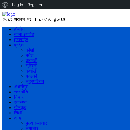
About
Log In
Register
WordPress
२०८३ श्रावण २२ | Fri, 07 Aug 2026
होमपेज
ताजा अपडेट
हेडलाईन
प्रदेश
कोशी
मधेश
बागमती
लुम्बिनी
कर्णाली
गण्डकी
सुदुरपश्चिम
अर्थतंत्र
राजनीति
विचार
स्वास्थ्य
खेलकुद
शिक्षा
अन्य
मुख्य समाचार
समाचार