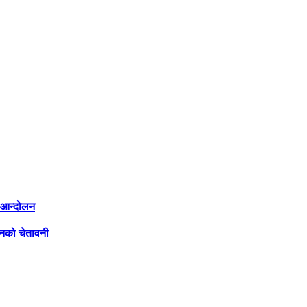
ी आन्दोलन
लनको चेतावनी