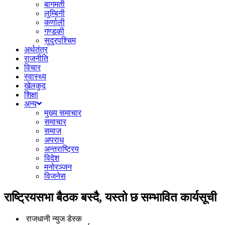
बागमती
लुम्बिनी
कर्णाली
गण्डकी
सुदुरपश्चिम
अर्थतंत्र
राजनीति
विचार
स्वास्थ्य
खेलकुद
शिक्षा
अन्य
मुख्य समाचार
समाचार
समाज
अपराध
अन्तराष्ट्रिय
विदेश
मनोरञ्जन
विजनेस
राष्ट्रियसभा बैठक बस्दै, यस्तो छ सम्भावित कार्यसूची
राजधानी न्युज डेस्क