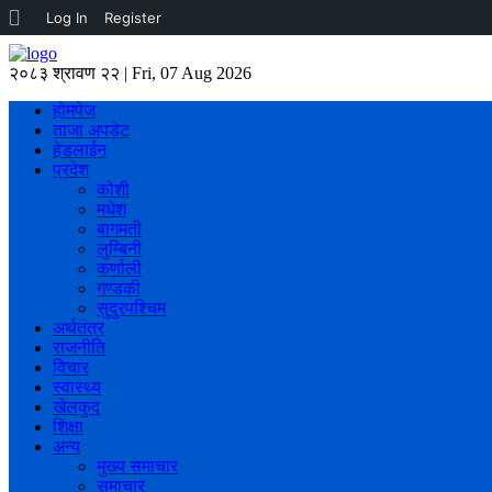
About
Log In
Register
WordPress
२०८३ श्रावण २२ | Fri, 07 Aug 2026
होमपेज
ताजा अपडेट
हेडलाईन
प्रदेश
कोशी
मधेश
बागमती
लुम्बिनी
कर्णाली
गण्डकी
सुदुरपश्चिम
अर्थतंत्र
राजनीति
विचार
स्वास्थ्य
खेलकुद
शिक्षा
अन्य
मुख्य समाचार
समाचार