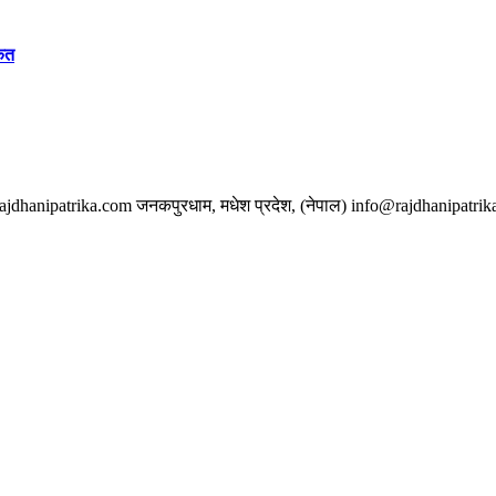
केत
w.rajdhanipatrika.com जनकपुरधाम, मधेश प्रदेश, (नेपाल) info@rajdhanipatri