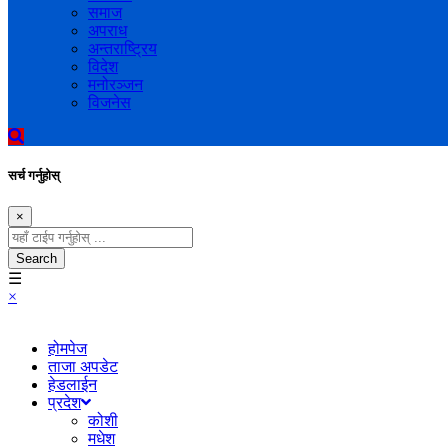
समाज
अपराध
अन्तराष्ट्रिय
विदेश
मनोरञ्जन
विजनेस
सर्च गर्नुहोस्
×
Search
☰
×
होमपेज
ताजा अपडेट
हेडलाईन
प्रदेश
कोशी
मधेश