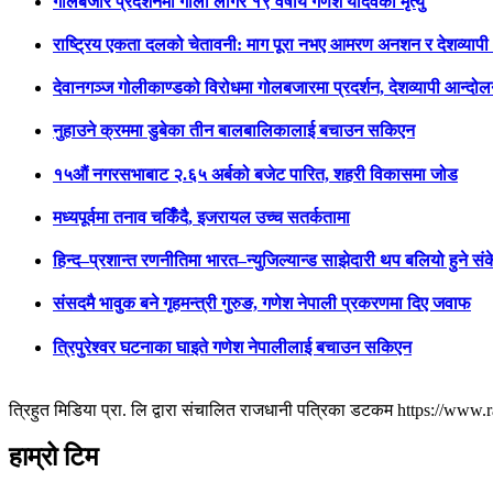
गोलबजार प्रदर्शनमा गोली लागेर १९ वर्षीय गणेश यादवको मृत्यु
राष्ट्रिय एकता दलको चेतावनी: माग पूरा नभए आमरण अनशन र देशव्याप
देवानगञ्ज गोलीकाण्डको विरोधमा गोलबजारमा प्रदर्शन, देशव्यापी आन्दो
नुहाउने क्रममा डुबेका तीन बालबालिकालाई बचाउन सकिएन
१५औं नगरसभाबाट २.६५ अर्बको बजेट पारित, शहरी विकासमा जोड
मध्यपूर्वमा तनाव चर्किँदै, इजरायल उच्च सतर्कतामा
हिन्द–प्रशान्त रणनीतिमा भारत–न्युजिल्यान्ड साझेदारी थप बलियो हुने सं
संसदमै भावुक बने गृहमन्त्री गुरुङ, गणेश नेपाली प्रकरणमा दिए जवाफ
त्रिपुरेश्वर घटनाका घाइते गणेश नेपालीलाई बचाउन सकिएन
त्रिहुत मिडिया प्रा. लि द्वारा संचालित राजधानी पत्रिका डटकम https://ww
हाम्रो टिम