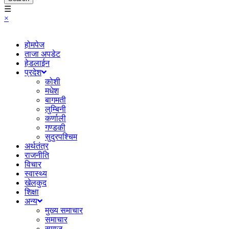
☰
×
होमपेज
ताजा अपडेट
हेडलाईन
प्रदेश
कोशी
मधेश
बागमती
लुम्बिनी
कर्णाली
गण्डकी
सुदुरपश्चिम
अर्थतंत्र
राजनीति
विचार
स्वास्थ्य
खेलकुद
शिक्षा
अन्य
मुख्य समाचार
समाचार
समाज