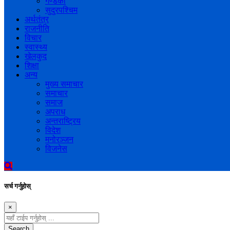
गण्डकी
सुदुरपश्चिम
अर्थतंत्र
राजनीति
विचार
स्वास्थ्य
खेलकुद
शिक्षा
अन्य
मुख्य समाचार
समाचार
समाज
अपराध
अन्तराष्ट्रिय
विदेश
मनोरञ्जन
विजनेस
सर्च गर्नुहोस्
×
Search