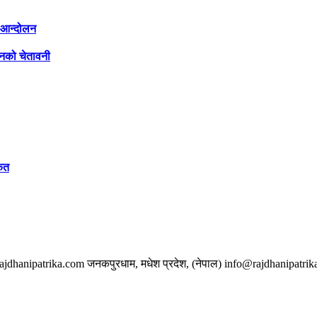
ी आन्दोलन
लनको चेतावनी
केत
w.rajdhanipatrika.com जनकपुरधाम, मधेश प्रदेश, (नेपाल) info@rajdhanipatri