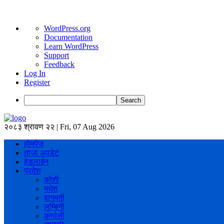
About
WordPress.org
WordPress
Documentation
Learn WordPress
Support
Feedback
Log In
Register
Search
२०८३ श्रावण २२ | Fri, 07 Aug 2026
होमपेज
ताजा अपडेट
हेडलाईन
प्रदेश
कोशी
मधेश
बागमती
लुम्बिनी
कर्णाली