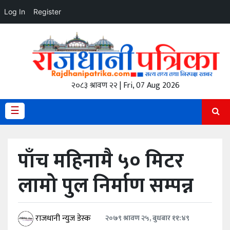
Log In
Register
होमपेज
ताजा
अपडेट
२०८३ श्रावण २२ | Fri, 07 Aug 2026
हेडलाईन
☰
प्रदेश
अर्थतंत्र
पाँच महिनामै ५० मिटर
राजनीति
लामो पुल निर्माण सम्पन्न
विचार
स्वास्थ्य
राजधानी न्युज डेस्क
२०७९ श्रावण २५, बुधबार ११:४९