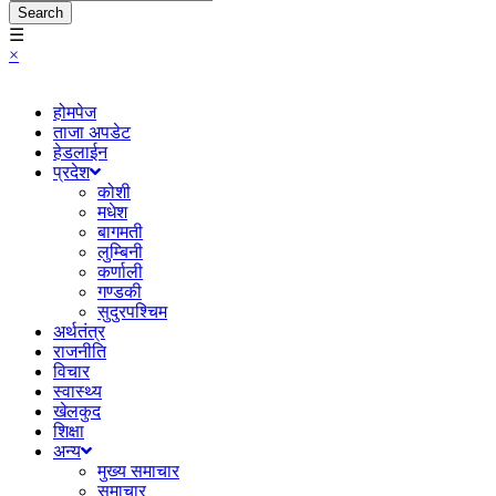
Search
☰
×
होमपेज
ताजा अपडेट
हेडलाईन
प्रदेश
कोशी
मधेश
बागमती
लुम्बिनी
कर्णाली
गण्डकी
सुदुरपश्चिम
अर्थतंत्र
राजनीति
विचार
स्वास्थ्य
खेलकुद
शिक्षा
अन्य
मुख्य समाचार
समाचार