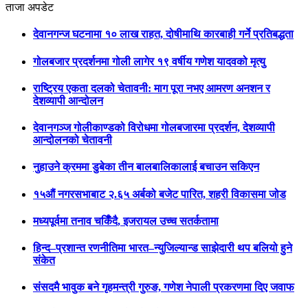
ताजा अपडेट
देवानगन्ज घटनामा १० लाख राहत, दोषीमाथि कारबाही गर्ने प्रतिबद्धता
गोलबजार प्रदर्शनमा गोली लागेर १९ वर्षीय गणेश यादवको मृत्यु
राष्ट्रिय एकता दलको चेतावनी: माग पूरा नभए आमरण अनशन र
देशव्यापी आन्दोलन
देवानगञ्ज गोलीकाण्डको विरोधमा गोलबजारमा प्रदर्शन, देशव्यापी
आन्दोलनको चेतावनी
नुहाउने क्रममा डुबेका तीन बालबालिकालाई बचाउन सकिएन
१५औं नगरसभाबाट २.६५ अर्बको बजेट पारित, शहरी विकासमा जोड
मध्यपूर्वमा तनाव चर्किँदै, इजरायल उच्च सतर्कतामा
हिन्द–प्रशान्त रणनीतिमा भारत–न्युजिल्यान्ड साझेदारी थप बलियो हुने
संकेत
संसदमै भावुक बने गृहमन्त्री गुरुङ, गणेश नेपाली प्रकरणमा दिए जवाफ