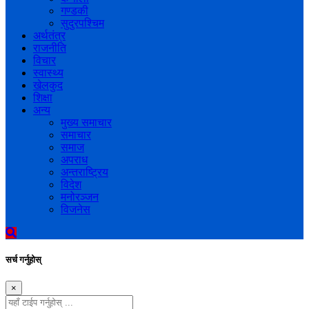
गण्डकी
सुदुरपश्चिम
अर्थतंत्र
राजनीति
विचार
स्वास्थ्य
खेलकुद
शिक्षा
अन्य
मुख्य समाचार
समाचार
समाज
अपराध
अन्तराष्ट्रिय
विदेश
मनोरञ्जन
विजनेस
सर्च गर्नुहोस्
×