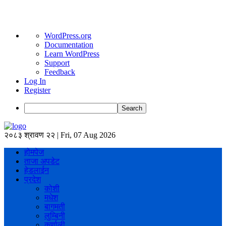
About
WordPress.org
WordPress
Documentation
Learn WordPress
Support
Feedback
Log In
Register
Search
२०८३ श्रावण २२ | Fri, 07 Aug 2026
होमपेज
ताजा अपडेट
हेडलाईन
प्रदेश
कोशी
मधेश
बागमती
लुम्बिनी
कर्णाली