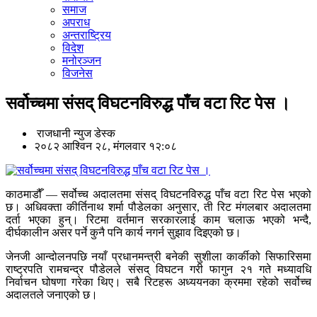
समाज
अपराध
अन्तराष्ट्रिय
विदेश
मनोरञ्जन
विजनेस
सर्वोच्चमा संसद् विघटनविरुद्ध पाँच वटा रिट पेस ।
राजधानी न्युज डेस्क
२०८२ आश्विन २८, मंगलवार १२:०८
काठमाडौँ — सर्वोच्च अदालतमा संसद् विघटनविरुद्ध पाँच वटा रिट पेस भएको
छ। अधिवक्ता कीर्तिनाथ शर्मा पौडेलका अनुसार, ती रिट मंगलबार अदालतमा
दर्ता भएका हुन्। रिटमा वर्तमान सरकारलाई काम चलाऊ भएको भन्दै,
दीर्घकालीन असर पर्ने कुनै पनि कार्य नगर्न सुझाव दिइएको छ।
जेनजी आन्दोलनपछि नयाँ प्रधानमन्त्री बनेकी सुशीला कार्कीको सिफारिसमा
राष्ट्रपति रामचन्द्र पौडेलले संसद् विघटन गरी फागुन २१ गते मध्यावधि
निर्वाचन घोषणा गरेका थिए। सबै रिटहरू अध्ययनका क्रममा रहेको सर्वोच्च
अदालतले जनाएको छ।