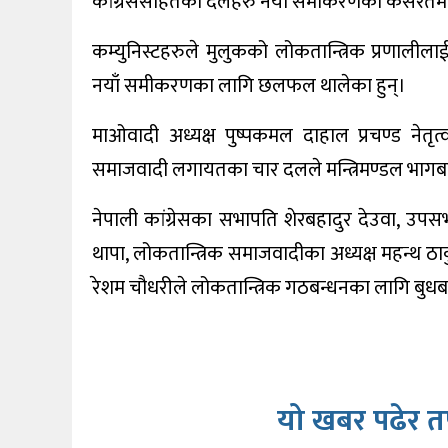
कांग्रेससहितका दलहरु नयाँ समीकरणको कसरतमा ज
खेलकुद
कम्युनिस्टहरुले मुलुकको लोकतान्त्रिक प्रणालीलाई
शिक्षा
नयाँ समीकरणका लागि छलफल थालेका हुन्।
अन्य
माओवादी अध्यक्ष पुष्पकमल दाहाल प्रचण्ड नेतृत्व
समाजवादी लगायतका चार दलले मन्त्रिमण्डल भागबण्ड
नेपाली कांग्रेसका सभापति शेरबहादुर देउवा, उपस
थापा, लोकतान्त्रिक समाजवादीका अध्यक्ष महन्थ ठाकु
रेशम चौधरीले लोकतान्त्रिक गठबन्धनका लागि बुध
यो खबर पढेर त