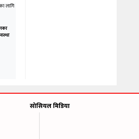
ानका
यवस्था
सोसियल मिडिया