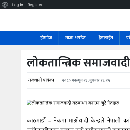
About
Log In
Register
WordPress
होमपेज
ताजा
होमपेज
ताजा अपडेट
हेडलाईन
प्
अपडेट
हेडलाईन
लोकतान्त्रिक समाजवादी
प्रदेश
अर्थतंत्र
राजधानी पत्रिका
२०८० फाल्गुन २३, बुधबार १६:२५
राजनीति
विचार
काठमाडौं – नेकपा माओवादी केन्द्रले नेपाली क
स्वास्थ्य