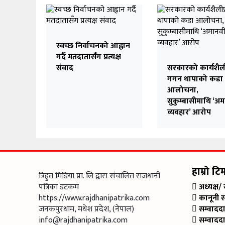
स्वच्छ निर्वाचनको आह्वान
गर्दै मतदातासँग प्रत्यक्ष
संवाद
सरकारको कार्यशैली
गगन थापाको कडा
आलोचना,
सुकुम्बासीमाथि ‘अ
व्यवहार’ आरोप
हाम्रो टि
त्रिहुत मिडिया प्रा. लि द्वारा संचालित राजधानी
पत्रिका डटकम
अध्यक्ष/
https://www.rajdhanipatrika.com
कानूनी 
जनकपुरधाम, मधेश प्रदेश, (नेपाल)
सम्वादद
info@rajdhanipatrika.com
सम्वादद