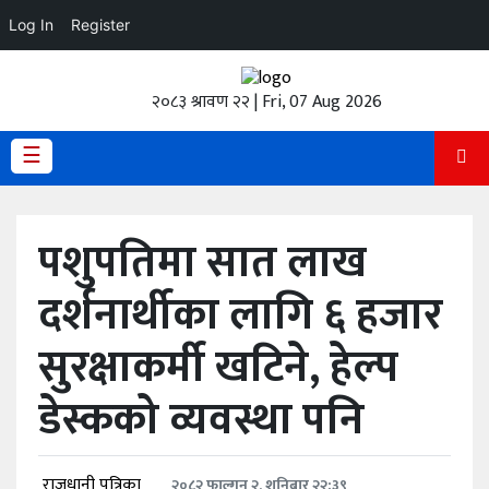
Log In
Register
होमपेज
२०८३ श्रावण २२ | Fri, 07 Aug 2026
ताजा
अपडेट
☰
हेडलाईन
पशुपतिमा सात लाख
प्रदेश
दर्शनार्थीका लागि ६ हजार
अर्थतंत्र
सुरक्षाकर्मी खटिने, हेल्प
राजनीति
डेस्कको व्यवस्था पनि
विचार
स्वास्थ्य
राजधानी पत्रिका
२०८२ फाल्गुन २, शनिबार २२:३९