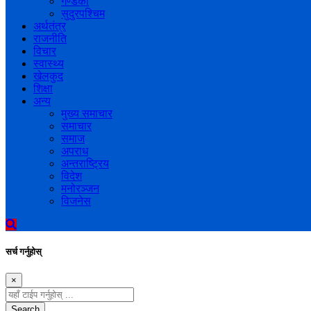
गण्डकी
सुदुरपश्चिम
अर्थतंत्र
राजनीति
विचार
स्वास्थ्य
खेलकुद
शिक्षा
अन्य
मुख्य समाचार
समाचार
समाज
अपराध
अन्तराष्ट्रिय
विदेश
मनोरञ्जन
विजनेस
सर्च गर्नुहोस्
×
Search