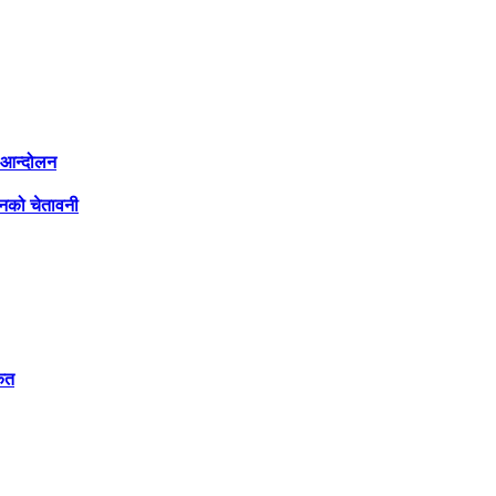
ी आन्दोलन
लनको चेतावनी
केत