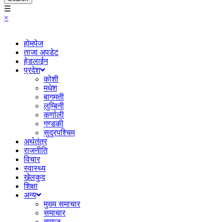
☰
×
होमपेज
ताजा अपडेट
हेडलाईन
प्रदेश
कोशी
मधेश
बागमती
लुम्बिनी
कर्णाली
गण्डकी
सुदुरपश्चिम
अर्थतंत्र
राजनीति
विचार
स्वास्थ्य
खेलकुद
शिक्षा
अन्य
मुख्य समाचार
समाचार
समाज