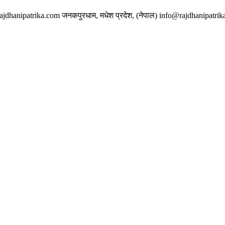
w.rajdhanipatrika.com जनकपुरधाम, मधेश प्रदेश, (नेपाल) info@rajdhanipatri