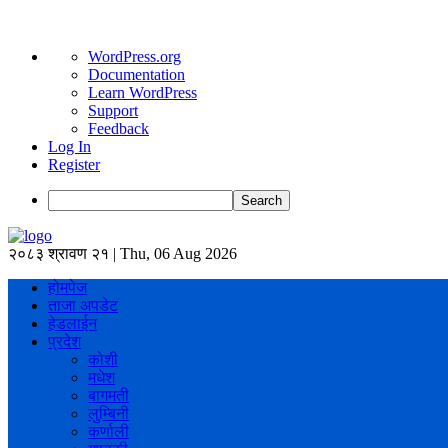
About
WordPress.org
WordPress
Documentation
Learn WordPress
Support
Feedback
Log In
Register
Search
२०८३ श्रावण २१ | Thu, 06 Aug 2026
होमपेज
ताजा अपडेट
हेडलाईन
प्रदेश
कोशी
मधेश
बागमती
लुम्बिनी
कर्णाली