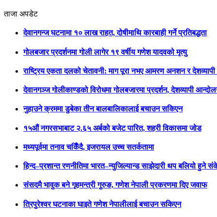
ताजा अपडेट
देवानगन्ज घटनामा १० लाख राहत, दोषीमाथि कारबाही गर्ने प्रतिबद्धता
गोलबजार प्रदर्शनमा गोली लागेर १९ वर्षीय गणेश यादवको मृत्यु
राष्ट्रिय एकता दलको चेतावनी: माग पूरा नभए आमरण अनशन र देशव्याप
देवानगञ्ज गोलीकाण्डको विरोधमा गोलबजारमा प्रदर्शन, देशव्यापी आन्दो
नुहाउने क्रममा डुबेका तीन बालबालिकालाई बचाउन सकिएन
१५औं नगरसभाबाट २.६५ अर्बको बजेट पारित, शहरी विकासमा जोड
मध्यपूर्वमा तनाव चर्किँदै, इजरायल उच्च सतर्कतामा
हिन्द–प्रशान्त रणनीतिमा भारत–न्युजिल्यान्ड साझेदारी थप बलियो हुने सं
संसदमै भावुक बने गृहमन्त्री गुरुङ, गणेश नेपाली प्रकरणमा दिए जवाफ
त्रिपुरेश्वर घटनाका घाइते गणेश नेपालीलाई बचाउन सकिएन