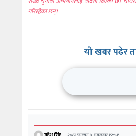
राख्दै चुनावी अभियानलाई तीव्रता दिएको छ। चौधरी
गरिरहेका छन्।
यो खबर पढेर त
महेश सिंह
२०८२ फाल्गुन ५, मंगलवार १२:५१