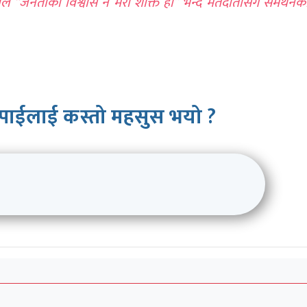
ले “जनताको विश्वास नै मेरो शक्ति हो” भन्दै मतदातासँग समर्थन
पाईलाई कस्तो महसुस भयो ?