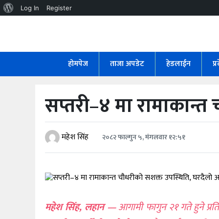
About
Log In
Register
WordPress
होमपेज
ताजा
होमपेज
ताजा अपडेट
हेडलाईन
प्
अपडेट
हेडलाईन
सप्तरी–४ मा रामाकान्त 
प्रदेश
अर्थतंत्र
महेश सिंह
२०८२ फाल्गुन ५, मंगलवार १२:५१
राजनीति
विचार
स्वास्थ्य
महेश सिंह, लहान —
आगामी फागुन २१ गते हुने प्रतिन