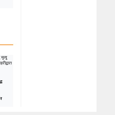
्ध
ार