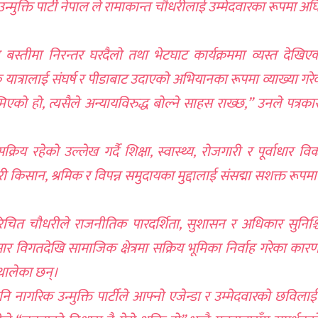
उन्मुक्ति पार्टी नेपाल ले रामाकान्त चौधरीलाई उम्मेदवारका रूपमा अघ
न्न बस्तीमा निरन्तर घरदैलो तथा भेटघाट कार्यक्रममा व्यस्त देखिए
िक यात्रालाई संघर्ष र पीडाबाट उदाएको अभियानका रूपमा व्याख्या गर
िएको हो, त्यसैले अन्यायविरुद्ध बोल्ने साहस राख्छ,” उनले पत्रका
रहेको उल्लेख गर्दै शिक्षा, स्वास्थ्य, रोजगारी र पूर्वाधार व
री किसान, श्रमिक र विपन्न समुदायका मुद्दालाई संसद्मा सशक्त रूपम
परिचित चौधरीले राजनीतिक पारदर्शिता, सुशासन र अधिकार सुनिश्
 विगतदेखि सामाजिक क्षेत्रमा सक्रिय भूमिका निर्वाह गरेका कार
थालेका छन्।
 नागरिक उन्मुक्ति पार्टीले आफ्नो एजेन्डा र उम्मेदवारको छविलाई क