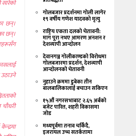
प्रतिबद्धता
ि सारेको
गोलबजार प्रदर्शनमा गोली लागेर
१९ वर्षीय गणेश यादवको मृत्यु
का छन्।
राष्ट्रिय एकता दलको चेतावनी:
ेका छन्।
माग पूरा नभए आमरण अनशन र
रहरूसँग
देशव्यापी आन्दोलन
देवानगञ्ज गोलीकाण्डको विरोधमा
गोलबजारमा प्रदर्शन, देशव्यापी
िकासलाई
आन्दोलनको चेतावनी
ा उठाउने
नुहाउने क्रममा डुबेका तीन
बालबालिकालाई बचाउन सकिएन
चितताको
१५औं नगरसभाबाट २.६५ अर्बको
ण चौधरी
बजेट पारित, शहरी विकासमा
जोड
मध्यपूर्वमा तनाव चर्किँदै,
ेन्द्रमा
इजरायल उच्च सतर्कतामा