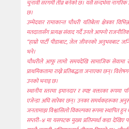
चुनावी सरगर्मी तीव्र बनेको छ। यसै सन्दर्भमा नागरिक 
खेलकुद
छ।
शिक्षा
उम्मेदवार रामाकान्त चौधरी यतिबेला क्षेत्रका विभि
मतदातासँग प्रत्यक्ष संवाद गर्दै उनले आफ्नो राजनीत
अन्य
“हाम्रो पार्टी पीडाबाट, जेल जीवनको अनुभवबाट जन्म
भने।
चौधरीले आफू लामो समयदेखि सामाजिक सेवामा सक्रिय 
प्राथमिकतामा राख्ने प्रतिबद्धता जनाएका छन्। विशेषग
उनको भनाइ छ।
स्थानीय स्तरमा इमानदार र स्पष्ट वक्ताका रूपमा 
एजेन्डा अघि सारेका छन्। उनका समर्थकहरूका अनुसार
जनतामाझ विश्वासिलो विकल्पका रूपमा स्थापित हुन 
सप्तरी–४ मा यसपटक मुख्य प्रतिस्पर्धा कडा देखिए पनि