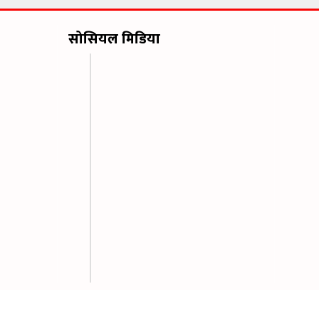
सोसियल मिडिया
ni Patrika, All Rights Reserved.|| Developed by
Nitra Technology