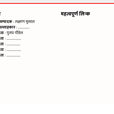
म
महत्वपूर्ण लिन्क
 सम्पादक
: लक्ष्मण भुसाल
सल्लाहकार
: ……………
ाता
: पुस्पा पौडेल
ाता
: ……………….
ाता
: ………………
ाता
: ……………….
ाता
: ………………
©2024 Rajdha