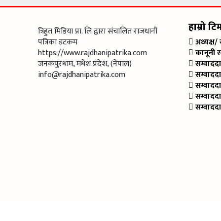
हाम्रो टि
त्रिहुत मिडिया प्रा. लि द्वारा संचालित राजधानी
पत्रिका डटकम
अध्यक्ष/
https://www.rajdhanipatrika.com
कानूनी 
जनकपुरधाम, मधेश प्रदेश, (नेपाल)
सम्वादद
info@rajdhanipatrika.com
सम्वादद
सम्वादद
सम्वादद
सम्वादद