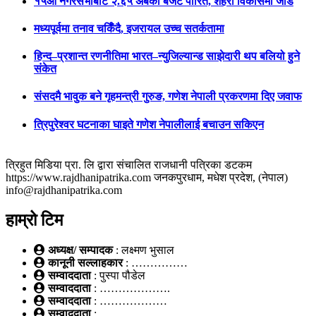
१५औं नगरसभाबाट २.६५ अर्बको बजेट पारित, शहरी विकासमा जोड
मध्यपूर्वमा तनाव चर्किँदै, इजरायल उच्च सतर्कतामा
हिन्द–प्रशान्त रणनीतिमा भारत–न्युजिल्यान्ड साझेदारी थप बलियो हुने
संकेत
संसदमै भावुक बने गृहमन्त्री गुरुङ, गणेश नेपाली प्रकरणमा दिए जवाफ
त्रिपुरेश्वर घटनाका घाइते गणेश नेपालीलाई बचाउन सकिएन
त्रिहुत मिडिया प्रा. लि द्वारा संचालित राजधानी पत्रिका डटकम
https://www.rajdhanipatrika.com जनकपुरधाम, मधेश प्रदेश, (नेपाल)
info@rajdhanipatrika.com
हाम्रो टिम
अध्यक्ष/ सम्पादक
: लक्ष्मण भुसाल
कानूनी सल्लाहकार
: ……………
सम्वाददाता
: पुस्पा पौडेल
सम्वाददाता
: ……………….
सम्वाददाता
: ………………
सम्वाददाता
: ……………….