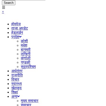
Search
☰
×
होमपेज
ताजा अपडेट
हेडलाईन
प्रदेश
कोशी
मधेश
बागमती
लुम्बिनी
कर्णाली
गण्डकी
सुदुरपश्चिम
अर्थतंत्र
राजनीति
विचार
स्वास्थ्य
खेलकुद
शिक्षा
अन्य
मुख्य समाचार
समाचार