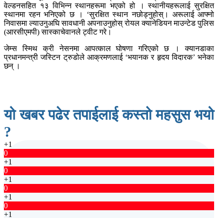
वेल्डनसहित १३ विभिन्न स्थानहरूमा भएको हो । स्थानीयहरूलाई सुरक्षित
स्थानमा रहन भनिएको छ । ‘सुरक्षित स्थान नछोड्नुहोस्। अरूलाई आफ्नो
निवासमा ल्याउनुअघि सावधानी अपनाउनुहोस् रोयल क्यानेडियन माउन्टेड पुलिस
(आरसीएमपी) सास्काचेवानले ट्वीट गरे।
जेम्स स्मिथ क्री नेसनमा आपत्काल घोषणा गरिएको छ । क्यानडाका
प्रधानमन्त्री जस्टिन ट्रुडोले आक्रमणलाई ‘भयानक र हृदय विदारक’ भनेका
छन् ।
यो खबर पढेर तपाईलाई कस्तो महसुस भयो
?
+1
0
+1
0
+1
0
+1
0
+1