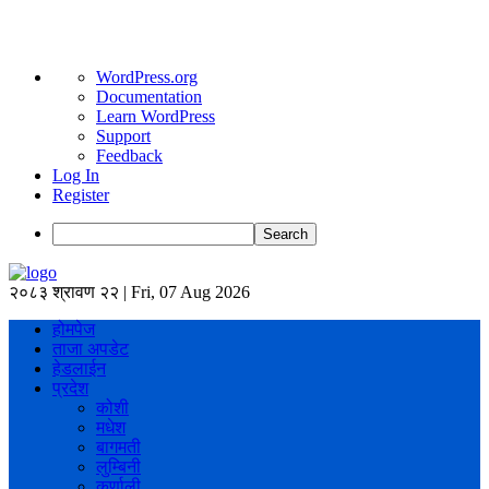
About
WordPress.org
WordPress
Documentation
Learn WordPress
Support
Feedback
Log In
Register
Search
२०८३ श्रावण २२ | Fri, 07 Aug 2026
होमपेज
ताजा अपडेट
हेडलाईन
प्रदेश
कोशी
मधेश
बागमती
लुम्बिनी
कर्णाली