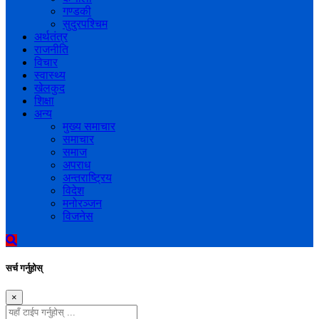
गण्डकी
सुदुरपश्चिम
अर्थतंत्र
राजनीति
विचार
स्वास्थ्य
खेलकुद
शिक्षा
अन्य
मुख्य समाचार
समाचार
समाज
अपराध
अन्तराष्ट्रिय
विदेश
मनोरञ्जन
विजनेस
सर्च गर्नुहोस्
×