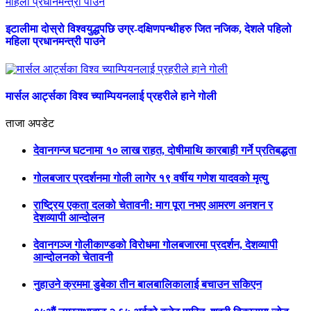
इटालीमा दोस्रो विश्वयुद्धपछि उग्र-दक्षिणपन्थीहरु जित नजिक, देशले पहिलो
महिला प्रधानमन्त्री पाउने
मार्सल आर्ट्सका विश्व च्याम्पियनलाई प्रहरीले हाने गोली
ताजा अपडेट
देवानगन्ज घटनामा १० लाख राहत, दोषीमाथि कारबाही गर्ने प्रतिबद्धता
गोलबजार प्रदर्शनमा गोली लागेर १९ वर्षीय गणेश यादवको मृत्यु
राष्ट्रिय एकता दलको चेतावनी: माग पूरा नभए आमरण अनशन र
देशव्यापी आन्दोलन
देवानगञ्ज गोलीकाण्डको विरोधमा गोलबजारमा प्रदर्शन, देशव्यापी
आन्दोलनको चेतावनी
नुहाउने क्रममा डुबेका तीन बालबालिकालाई बचाउन सकिएन