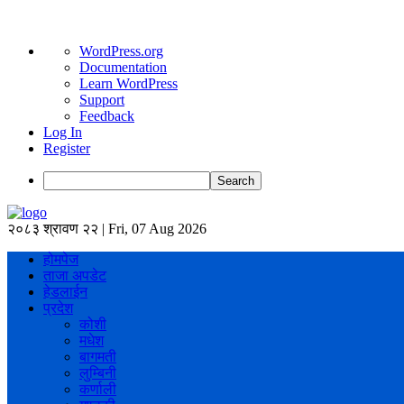
About
WordPress.org
WordPress
Documentation
Learn WordPress
Support
Feedback
Log In
Register
Search
२०८३ श्रावण २२ | Fri, 07 Aug 2026
होमपेज
ताजा अपडेट
हेडलाईन
प्रदेश
कोशी
मधेश
बागमती
लुम्बिनी
कर्णाली