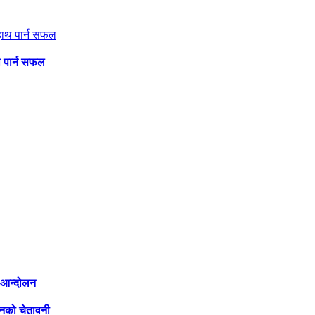
थ पार्न सफल
ी आन्दोलन
लनको चेतावनी