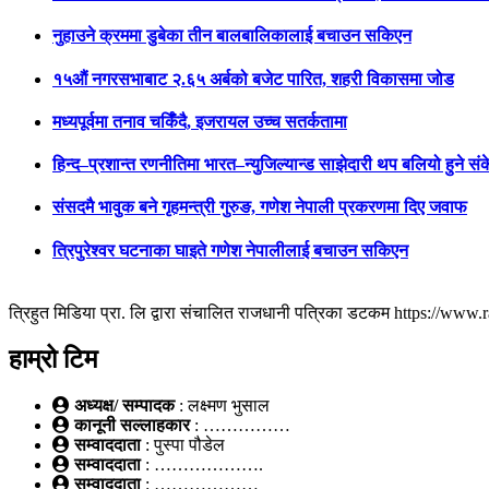
नुहाउने क्रममा डुबेका तीन बालबालिकालाई बचाउन सकिएन
१५औं नगरसभाबाट २.६५ अर्बको बजेट पारित, शहरी विकासमा जोड
मध्यपूर्वमा तनाव चर्किँदै, इजरायल उच्च सतर्कतामा
हिन्द–प्रशान्त रणनीतिमा भारत–न्युजिल्यान्ड साझेदारी थप बलियो हुने सं
संसदमै भावुक बने गृहमन्त्री गुरुङ, गणेश नेपाली प्रकरणमा दिए जवाफ
त्रिपुरेश्वर घटनाका घाइते गणेश नेपालीलाई बचाउन सकिएन
त्रिहुत मिडिया प्रा. लि द्वारा संचालित राजधानी पत्रिका डटकम https://ww
हाम्रो टिम
अध्यक्ष/ सम्पादक
: लक्ष्मण भुसाल
कानूनी सल्लाहकार
: ……………
सम्वाददाता
: पुस्पा पौडेल
सम्वाददाता
: ……………….
सम्वाददाता
: ………………