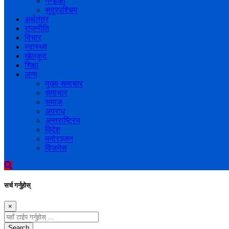
गण्डकी
सुदुरपश्चिम
अर्थतंत्र
राजनीति
विचार
स्वास्थ्य
खेलकुद
शिक्षा
अन्य
मुख्य समाचार
समाचार
समाज
अपराध
अन्तराष्ट्रिय
विदेश
मनोरञ्जन
विजनेस
सर्च गर्नुहोस्
×
Search