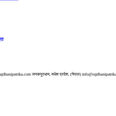
केत
w.rajdhanipatrika.com जनकपुरधाम, मधेश प्रदेश, (नेपाल) info@rajdhanipatri