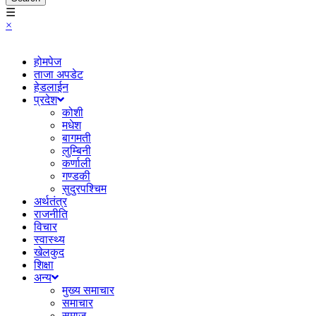
☰
×
होमपेज
ताजा अपडेट
हेडलाईन
प्रदेश
कोशी
मधेश
बागमती
लुम्बिनी
कर्णाली
गण्डकी
सुदुरपश्चिम
अर्थतंत्र
राजनीति
विचार
स्वास्थ्य
खेलकुद
शिक्षा
अन्य
मुख्य समाचार
समाचार
समाज