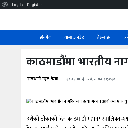
About
Log In
Register
WordPress
होमपेज
ताजा
होमपेज
ताजा अपडेट
हेडलाईन
प्
अपडेट
हेडलाईन
काठमाडौंमा भारतीय ना
प्रदेश
अर्थतंत्र
राजधानी न्युज डेस्क
२०७९ आश्विन २४, सोमबार १३:२०
राजनीति
विचार
दशैंको टीकाको दिन काठमाडौं महानगरपालिका–१९
स्वास्थ्य