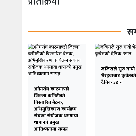
प्रतिक्रिया
सम
जजिराले सुरु गर्‍यो
भैरहवाबाट कुवेतक
दैनिक उडान
अनेमसंघ काठमाण्डौ
जिल्ला कमिटीको
विस्तारित बैठक,
अभिमुखिकरण कार्यक्रम
संघका संयोजक थममाया
थापाको प्रमुख
आतिथ्यतामा सम्पन्न