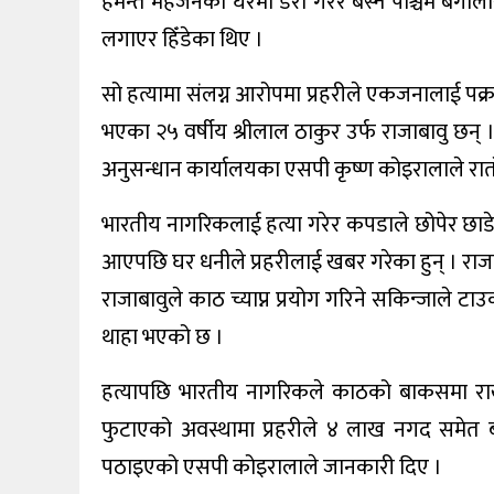
हेमन्त महर्जनको घरमा डेरा गरेर बस्ने पश्चिम ब
खेलकुद
लगाएर हिँडेका थिए ।
शिक्षा
सो हत्यामा संलग्न आरोपमा प्रहरीले एकजनालाई पक्र
अन्य
भएका २५ वर्षीय श्रीलाल ठाकुर उर्फ राजाबावु छन
अनुसन्धान कार्यालयका एसपी कृष्ण कोइरालाले रा
भारतीय नागरिकलाई हत्या गरेर कपडाले छोपेर छाड
आएपछि घर धनीले प्रहरीलाई खबर गरेका हुन् । राजाब
राजाबावुले काठ च्याप्न प्रयोग गरिने सकिन्जाले ट
थाहा भएको छ ।
हत्यापछि भारतीय नागरिकले काठको बाकसमा रा
फुटाएको अवस्थामा प्रहरीले ४ लाख नगद समेत 
पठाइएको एसपी कोइरालाले जानकारी दिए ।