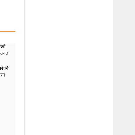
गरेको
जना