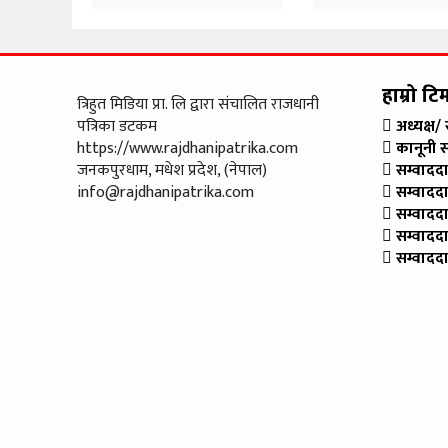
हाम्रो टि
त्रिहुत मिडिया प्रा. लि द्वारा संचालित राजधानी
पत्रिका डटकम
अध्यक्ष/
https://www.rajdhanipatrika.com
कानूनी 
जनकपुरधाम, मधेश प्रदेश, (नेपाल)
सम्वादद
info@rajdhanipatrika.com
सम्वादद
सम्वादद
सम्वादद
सम्वादद