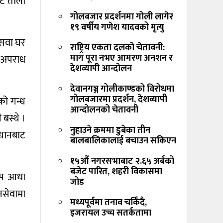
ाट ताला
गोलबजार प्रदर्शनमा गोली लागेर
१९ वर्षीय गणेश यादवको मृत्यु
ंसवा घर
राष्ट्रिय एकता दलको चेतावनी:
माग पूरा नभए आमरण अनशन र
ा अपराध
देशव्यापी आन्दोलन
देवानगञ्ज गोलीकाण्डको विरोधमा
गोलबजारमा प्रदर्शन, देशव्यापी
को गन्ध
आन्दोलनको चेतावनी
बस्थे ।
नुहाउने क्रममा डुबेका तीन
्धानबाट
बालबालिकालाई बचाउन सकिएन
१५औं नगरसभाबाट २.६५ अर्बको
बजेट पारित, शहरी विकासमा
कस आधा
जोड
सेवामा
मध्यपूर्वमा तनाव चर्किँदै,
इजरायल उच्च सतर्कतामा