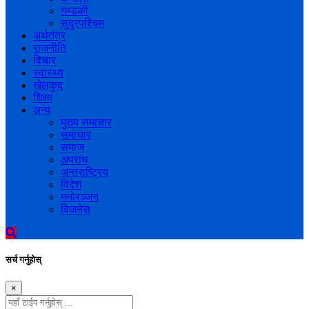
गण्डकी
सुदुरपश्चिम
अर्थतंत्र
राजनीति
विचार
स्वास्थ्य
खेलकुद
शिक्षा
अन्य
मुख्य समाचार
समाचार
समाज
अपराध
अन्तराष्ट्रिय
विदेश
मनोरञ्जन
विजनेस
सर्च गर्नुहोस्
×