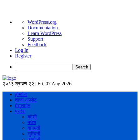
About
WordPress.org
WordPress
Documentation
Learn WordPress
Support
Feedback
Log In
Register
Search
२०८३ श्रावण २२ | Fri, 07 Aug 2026
होमपेज
ताजा अपडेट
हेडलाईन
प्रदेश
कोशी
मधेश
बागमती
लुम्बिनी
कर्णाली