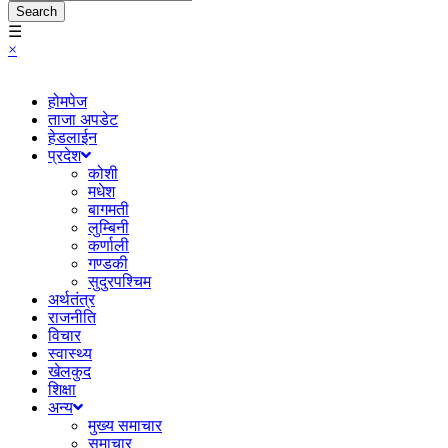
Search
☰
×
होमपेज
ताजा अपडेट
हेडलाईन
प्रदेश
कोशी
मधेश
बागमती
लुम्बिनी
कर्णाली
गण्डकी
सुदुरपश्चिम
अर्थतंत्र
राजनीति
विचार
स्वास्थ्य
खेलकुद
शिक्षा
अन्य
मुख्य समाचार
समाचार