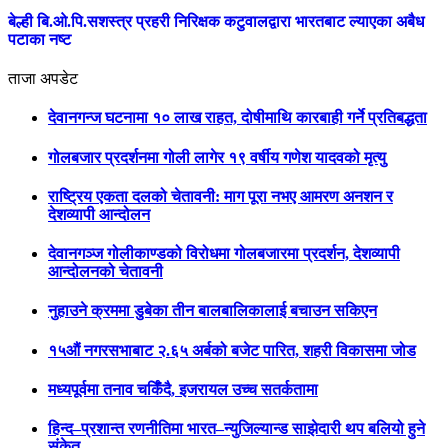
बेल्ही बि.ओ.पि.सशस्त्र प्रहरी निरिक्षक कटुवालद्वारा भारतबाट ल्याएका अबैध
पटाका नष्ट
ताजा अपडेट
देवानगन्ज घटनामा १० लाख राहत, दोषीमाथि कारबाही गर्ने प्रतिबद्धता
गोलबजार प्रदर्शनमा गोली लागेर १९ वर्षीय गणेश यादवको मृत्यु
राष्ट्रिय एकता दलको चेतावनी: माग पूरा नभए आमरण अनशन र
देशव्यापी आन्दोलन
देवानगञ्ज गोलीकाण्डको विरोधमा गोलबजारमा प्रदर्शन, देशव्यापी
आन्दोलनको चेतावनी
नुहाउने क्रममा डुबेका तीन बालबालिकालाई बचाउन सकिएन
१५औं नगरसभाबाट २.६५ अर्बको बजेट पारित, शहरी विकासमा जोड
मध्यपूर्वमा तनाव चर्किँदै, इजरायल उच्च सतर्कतामा
हिन्द–प्रशान्त रणनीतिमा भारत–न्युजिल्यान्ड साझेदारी थप बलियो हुने
संकेत