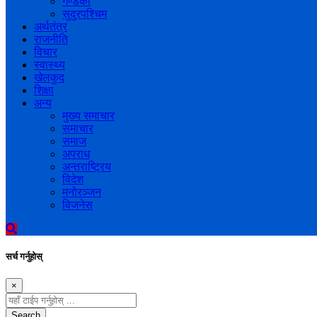
गण्डकी
सुदुरपश्चिम
अर्थतंत्र
राजनीति
विचार
स्वास्थ्य
खेलकुद
शिक्षा
अन्य
मुख्य समाचार
समाचार
समाज
अपराध
अन्तराष्ट्रिय
विदेश
मनोरञ्जन
विजनेस
सर्च गर्नुहोस्
×
Search