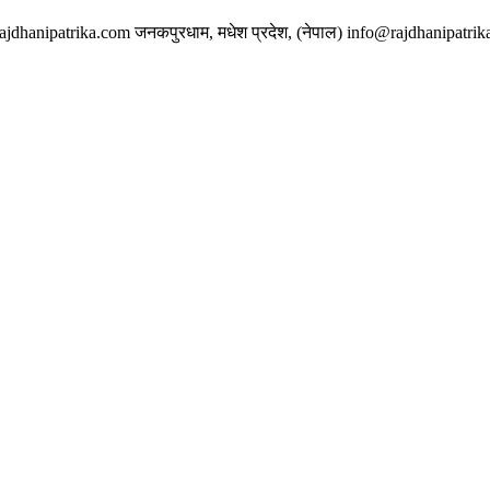
w.rajdhanipatrika.com जनकपुरधाम, मधेश प्रदेश, (नेपाल) info@rajdhanipatri