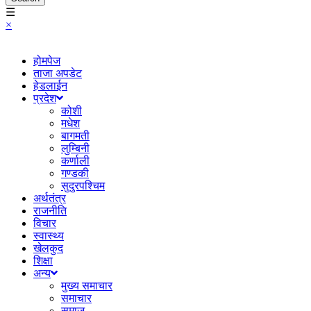
☰
×
होमपेज
ताजा अपडेट
हेडलाईन
प्रदेश
कोशी
मधेश
बागमती
लुम्बिनी
कर्णाली
गण्डकी
सुदुरपश्चिम
अर्थतंत्र
राजनीति
विचार
स्वास्थ्य
खेलकुद
शिक्षा
अन्य
मुख्य समाचार
समाचार
समाज