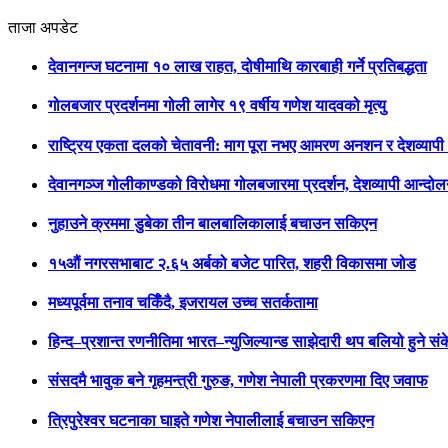
ताजा अपडेट
देवानगन्ज घटनामा १० लाख राहत, दोषीमाथि कारबाही गर्ने प्रतिबद्धता
गोलबजार प्रदर्शनमा गोली लागेर १९ वर्षीय गणेश यादवको मृत्यु
राष्ट्रिय एकता दलको चेतावनी: माग पूरा नभए आमरण अनशन र देशव्याप
देवानगञ्ज गोलीकाण्डको विरोधमा गोलबजारमा प्रदर्शन, देशव्यापी आन्दो
नुहाउने क्रममा डुबेका तीन बालबालिकालाई बचाउन सकिएन
१५औं नगरसभाबाट २.६५ अर्बको बजेट पारित, शहरी विकासमा जोड
मध्यपूर्वमा तनाव चर्किँदै, इजरायल उच्च सतर्कतामा
हिन्द–प्रशान्त रणनीतिमा भारत–न्युजिल्यान्ड साझेदारी थप बलियो हुने सं
संसदमै भावुक बने गृहमन्त्री गुरुङ, गणेश नेपाली प्रकरणमा दिए जवाफ
त्रिपुरेश्वर घटनाका घाइते गणेश नेपालीलाई बचाउन सकिएन