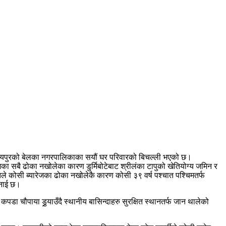
र उदयपुरको बेलका नगरपालिकाका सयौं घर परिवारको बिचल्ली भएको छ।
 सबै ढोका नखोलेका कारण डुर्मिबोटेबाट श्रीलंका टापुको खेतियोग्य जमिन र
ले कोसी ब्यारेजका ढोका नखोलेकै कारण कोसी ३९ वर्ष पश्चात पश्चिमतर्फ
भनाई छ।
पडा चौपाया डुर्‍याउँदै स्थानीय बासिन्दाहरु सुरक्षित स्थानतर्फ जान थालेको