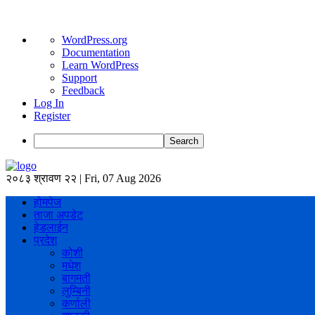
About
WordPress.org
WordPress
Documentation
Learn WordPress
Support
Feedback
Log In
Register
Search
२०८३ श्रावण २२ | Fri, 07 Aug 2026
होमपेज
ताजा अपडेट
हेडलाईन
प्रदेश
कोशी
मधेश
बागमती
लुम्बिनी
कर्णाली