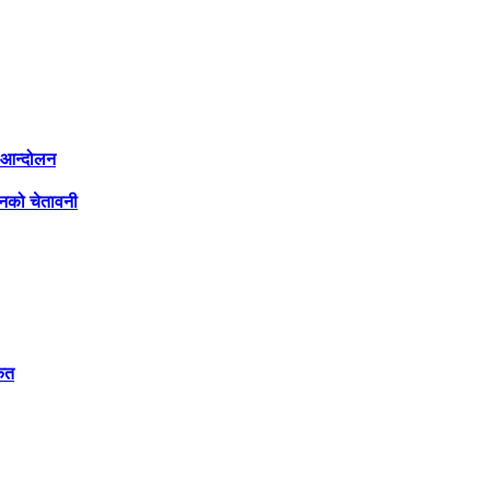
ी आन्दोलन
लनको चेतावनी
केत