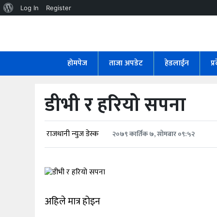
About
Log In
Register
WordPress
होमपेज
ताजा
होमपेज
ताजा अपडेट
हेडलाईन
प्
अपडेट
हेडलाईन
डीभी र हरियो सपना
प्रदेश
अर्थतंत्र
राजधानी न्युज डेस्क
२०७९ कार्तिक ७, सोमबार ०९:५२
राजनीति
विचार
अहिले मात्र होइन
स्वास्थ्य