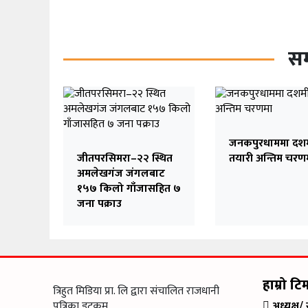
सम
जनकपुरधाममा दश
जीतपरसिमरा–२२ स्थित
तयारी अन्तिम चरण
अमलेखगंज जंगलबाट
१५७ किलो गाँजासहित ७
जना पक्राउ
हाम्रो टि
त्रिहुत मिडिया प्रा. लि द्वारा संचालित राजधानी
पत्रिका डटकम
अध्यक्ष/