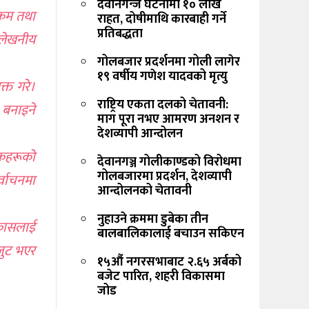
देवानगन्ज घटनामा १० लाख
क्रम तथा
राहत, दोषीमाथि कारबाही गर्ने
प्रतिबद्धता
्लेखनीय
गोलबजार प्रदर्शनमा गोली लागेर
१९ वर्षीय गणेश यादवको मृत्यु
क्त गरे।
राष्ट्रिय एकता दलको चेतावनी:
 बनाइने
माग पूरा नभए आमरण अनशन र
देशव्यापी आन्दोलन
थकहरूको
देवानगञ्ज गोलीकाण्डको विरोधमा
गोलबजारमा प्रदर्शन, देशव्यापी
्वाचनमा
आन्दोलनको चेतावनी
नुहाउने क्रममा डुबेका तीन
िकासलाई
बालबालिकालाई बचाउन सकिएन
कजुट भएर
१५औं नगरसभाबाट २.६५ अर्बको
बजेट पारित, शहरी विकासमा
जोड