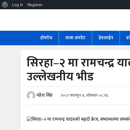
About
Log In
Register
WordPress
होमपेज
ताजा
होमपेज
ताजा अपडेट
हेडलाईन
प्
अपडेट
हेडलाईन
सिरहा–२ मा रामचन्द्र य
प्रदेश
उल्लेखनीय भीड
अर्थतंत्र
राजनीति
महेश सिंह
२०८२ फाल्गुन ४, सोमबार ०८:१६
विचार
स्वास्थ्य