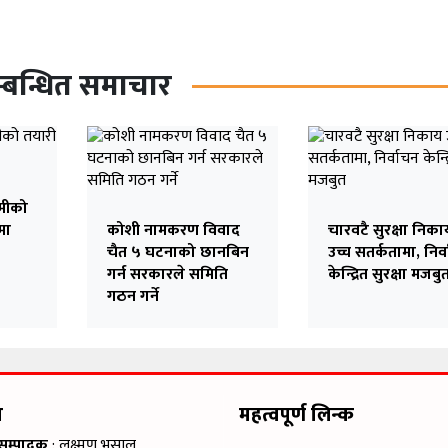
्बन्धित समाचार
मीको
मा
कोशी नामकरण विवाद
चारवटै सुरक्षा निका
चैत ५ घटनाको छानबिन
उच्च सतर्कतामा, निर्
गर्न सरकारले समिति
केन्द्रित सुरक्षा मजबु
गठन गर्ने
म
महत्वपूर्ण लिन्क
 सम्पादक
: लक्ष्मण भुसाल