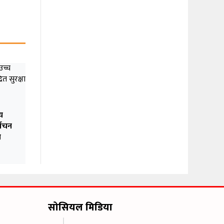
य
वाचन
त
सोसियल मिडिया