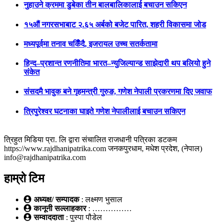
नुहाउने क्रममा डुबेका तीन बालबालिकालाई बचाउन सकिएन
१५औं नगरसभाबाट २.६५ अर्बको बजेट पारित, शहरी विकासमा जोड
मध्यपूर्वमा तनाव चर्किँदै, इजरायल उच्च सतर्कतामा
हिन्द–प्रशान्त रणनीतिमा भारत–न्युजिल्यान्ड साझेदारी थप बलियो हुने
संकेत
संसदमै भावुक बने गृहमन्त्री गुरुङ, गणेश नेपाली प्रकरणमा दिए जवाफ
त्रिपुरेश्वर घटनाका घाइते गणेश नेपालीलाई बचाउन सकिएन
त्रिहुत मिडिया प्रा. लि द्वारा संचालित राजधानी पत्रिका डटकम
https://www.rajdhanipatrika.com जनकपुरधाम, मधेश प्रदेश, (नेपाल)
info@rajdhanipatrika.com
हाम्रो टिम
अध्यक्ष/ सम्पादक
: लक्ष्मण भुसाल
कानूनी सल्लाहकार
: ……………
सम्वाददाता
: पुस्पा पौडेल