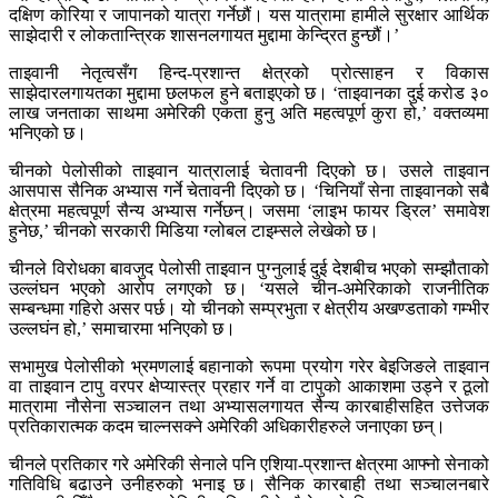
दक्षिण कोरिया र जापानको यात्रा गर्नेछौं। यस यात्रामा हामीले सुरक्षार आर्थिक
साझेदारी र लोकतान्त्रिक शासनलगायत मुद्दामा केन्द्रित हुन्छौं।’
ताइवानी नेतृत्वसँग हिन्द-प्रशान्त क्षेत्रको प्रोत्साहन र विकास
साझेदारलगायतका मुद्दामा छलफल हुने बताइएको छ। ‘ताइवानका दुई करोड ३०
लाख जनताका साथमा अमेरिकी एकता हुनु अति महत्वपूर्ण कुरा हो,’ वक्तव्यमा
भनिएको छ।
चीनको पेलोसीको ताइवान यात्रालाई चेतावनी दिएको छ। उसले ताइवान
आसपास सैनिक अभ्यास गर्ने चेतावनी दिएको छ। ‘चिनियाँ सेना ताइवानको सबै
क्षेत्रमा महत्वपूर्ण सैन्य अभ्यास गर्नेछन्। जसमा ‘लाइभ फायर ड्रिल’ समावेश
हुनेछ,’ चीनको सरकारी मिडिया ग्लोबल टाइम्सले लेखेको छ।
चीनले विरोधका बावजुद पेलोसी ताइवान पुग्नुलाई दुई देशबीच भएको सम्झौताको
उल्लंघन भएको आरोप लगएको छ। ‘यसले चीन-अमेरिकाको राजनीतिक
सम्बन्धमा गहिरो असर पर्छ। यो चीनको सम्प्रभुता र क्षेत्रीय अखण्डताको गम्‍भीर
उल्लघंन हो,’ समाचारमा भनिएको छ।
सभामुख पेलोसीको भ्रमणलाई बहानाको रूपमा प्रयोग गरेर बेइजिङले ताइवान
वा ताइवान टापु वरपर क्षेप्यास्त्र प्रहार गर्ने वा टापुको आकाशमा उड्ने र ठूलो
मात्रामा नौसेना सञ्चालन तथा अभ्यासलगायत सैन्य कारबाहीसहित उत्तेजक
प्रतिकारात्मक कदम चाल्नसक्ने अमेरिकी अधिकारीहरुले जनाएका छन्।
चीनले प्रतिकार गरे अमेरिकी सेनाले पनि एशिया-प्रशान्त क्षेत्रमा आफ्नो सेनाको
गतिविधि बढाउने उनीहरुको भनाइ छ। सैनिक कारबाही तथा सञ्चालनबारे