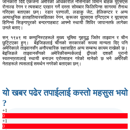
जानकारी दिँदै एकजना अमेरिकी अधिकारीले नौसेनाको विमान बाहक युएसएस
रोनाल्ड रेगन र त्यसबाट प्रहार गर्ने दस्ता सोमबार फिलिपिन्स सागरमा तैनाथ
गरिएका बताएका छन्। रडार प्रणाली, लडाकु जेट, हेलिकप्टर र अन्य
अत्याधुनिक हातहतियारसहितका रेगन, क्रूजर यूएसएस एन्टिएटम र यूएसएस
हिगिन्स सिङ्गापुरको बन्दरगाहबाट आफ्नो स्थायी शिविर जापानतर्फ लागेका
उनले बताए।
सन् १९४९ मा कम्युनिस्टहरूले मुख्य भूमिमा गृहयुद्ध जितेर ताइवान र चीन
छुट्टिएका हुन्। बेइजिङलाई चीनको सरकारको रूपमा मान्यता दिए पनि
अमेरिकाले ताइवानसँग अनौपचारिक रक्षासहित अन्य सम्बन्ध कायम राखेको छ।
बेइजिङले ताइवानसँगको अमेरिकीसम्पर्कलाई द्वीपको दशकौं पुरानो
स्वतन्त्रतालाई स्थायी बनाउन प्रोत्साहन गरेको मानेको छ भने अमेरिकी
नेताहरूले त्यसलाई समर्थन नगरेको बताएका छन्।
यो खबर पढेर तपाईलाई कस्तो महसुस भयो
?
+1
0
+1
0