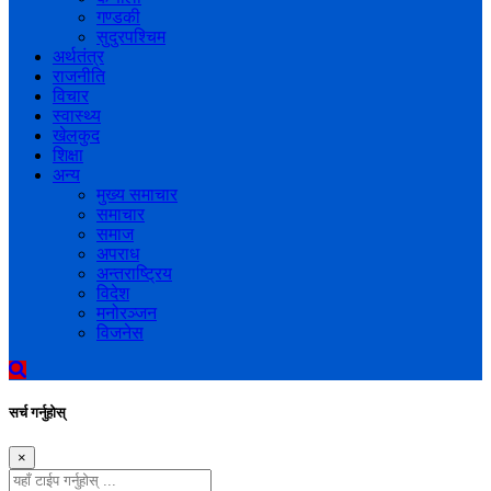
गण्डकी
सुदुरपश्चिम
अर्थतंत्र
राजनीति
विचार
स्वास्थ्य
खेलकुद
शिक्षा
अन्य
मुख्य समाचार
समाचार
समाज
अपराध
अन्तराष्ट्रिय
विदेश
मनोरञ्जन
विजनेस
सर्च गर्नुहोस्
×