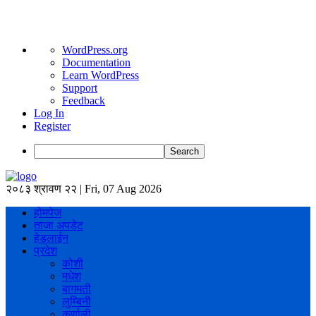
About
WordPress.org
WordPress
Documentation
Learn WordPress
Support
Feedback
Log In
Register
Search
२०८३ श्रावण २२ | Fri, 07 Aug 2026
होमपेज
ताजा अपडेट
हेडलाईन
प्रदेश
कोशी
मधेश
बागमती
लुम्बिनी
कर्णाली