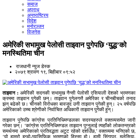
समाज
अपराध
अन्तराष्ट्रिय
विदेश
मनोरञ्जन
विजनेस
अमेरिकी सभामुख पेलोसी ताइवान पुगेपछि ‘युद्ध’को
मनस्थितिमा चीन
राजधानी न्युज डेस्क
२०७९ श्रावण १९, बिहीबार ०९:५२
ताइवान :
अमेरिकी सदनकी सभामुख नैन्सी पेलोसी एसियाली देशको भ्रमणका
क्रममा ताइवान पुगेकी छन्। ताइवान पुगेलगत्तै अमेरिका र चीनबीचको तनाव
झन् बढेको छ। चीनको विरोधका बावजुद उनी ताइवान पुगेकी हुन्। २५ वर्षपछि
अमेरिकाको उच्च श्रेणीको निर्वाचित अधिकारी ताइवान पुगेकी हुन्।
ताइवान पुगेपछि कांग्रेस प्रतिनिधिमण्डलका सदस्यहरुले वक्तव्यसमेत जारी
गरेका छन्। ‘कांग्रेस प्रतिनिधिमण्डल ताइवान पुग्नुलाई त्यहाँको लोकतन्त्रको
समर्थनमा अमेरिकाको प्रतिवद्धता अटुट रहेको दर्शाउँछ,’ वक्तव्यमा भनिएको छ,
‘यो हाम्रो इन्डो-प्यासिफिक भ्रमणको हिस्सा हो। हामी सिंगापुर, मलेसिया,