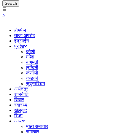
Search
☰
×
होमपेज
ताजा अपडेट
हेडलाईन
प्रदेश
कोशी
मधेश
बागमती
लुम्बिनी
कर्णाली
गण्डकी
सुदुरपश्चिम
अर्थतंत्र
राजनीति
विचार
स्वास्थ्य
खेलकुद
शिक्षा
अन्य
मुख्य समाचार
समाचार