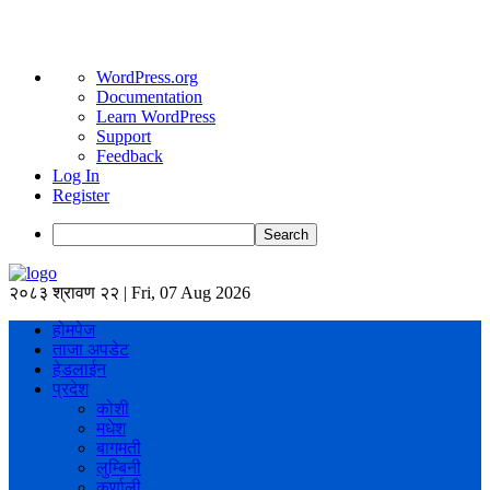
About
WordPress.org
WordPress
Documentation
Learn WordPress
Support
Feedback
Log In
Register
Search
२०८३ श्रावण २२ | Fri, 07 Aug 2026
होमपेज
ताजा अपडेट
हेडलाईन
प्रदेश
कोशी
मधेश
बागमती
लुम्बिनी
कर्णाली