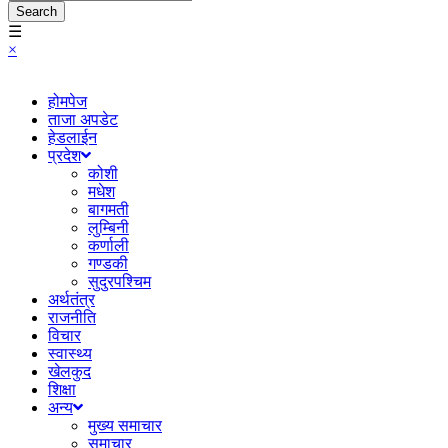
Search
☰
×
होमपेज
ताजा अपडेट
हेडलाईन
प्रदेश
कोशी
मधेश
बागमती
लुम्बिनी
कर्णाली
गण्डकी
सुदुरपश्चिम
अर्थतंत्र
राजनीति
विचार
स्वास्थ्य
खेलकुद
शिक्षा
अन्य
मुख्य समाचार
समाचार