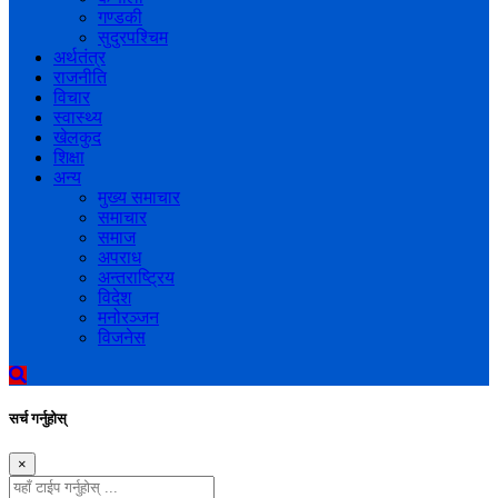
गण्डकी
सुदुरपश्चिम
अर्थतंत्र
राजनीति
विचार
स्वास्थ्य
खेलकुद
शिक्षा
अन्य
मुख्य समाचार
समाचार
समाज
अपराध
अन्तराष्ट्रिय
विदेश
मनोरञ्जन
विजनेस
सर्च गर्नुहोस्
×