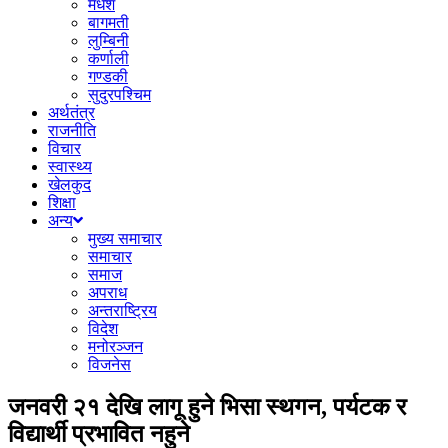
मधेश
बागमती
लुम्बिनी
कर्णाली
गण्डकी
सुदुरपश्चिम
अर्थतंत्र
राजनीति
विचार
स्वास्थ्य
खेलकुद
शिक्षा
अन्य
मुख्य समाचार
समाचार
समाज
अपराध
अन्तराष्ट्रिय
विदेश
मनोरञ्जन
विजनेस
जनवरी २१ देखि लागू हुने भिसा स्थगन, पर्यटक र
विद्यार्थी प्रभावित नहुने