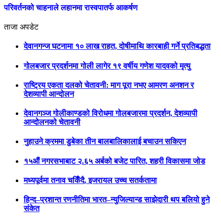
परिवर्तनको चाहनाले लहानमा रास्वपातर्फ आकर्षण
ताजा अपडेट
देवानगन्ज घटनामा १० लाख राहत, दोषीमाथि कारबाही गर्ने प्रतिबद्धता
गोलबजार प्रदर्शनमा गोली लागेर १९ वर्षीय गणेश यादवको मृत्यु
राष्ट्रिय एकता दलको चेतावनी: माग पूरा नभए आमरण अनशन र
देशव्यापी आन्दोलन
देवानगञ्ज गोलीकाण्डको विरोधमा गोलबजारमा प्रदर्शन, देशव्यापी
आन्दोलनको चेतावनी
नुहाउने क्रममा डुबेका तीन बालबालिकालाई बचाउन सकिएन
१५औं नगरसभाबाट २.६५ अर्बको बजेट पारित, शहरी विकासमा जोड
मध्यपूर्वमा तनाव चर्किँदै, इजरायल उच्च सतर्कतामा
हिन्द–प्रशान्त रणनीतिमा भारत–न्युजिल्यान्ड साझेदारी थप बलियो हुने
संकेत