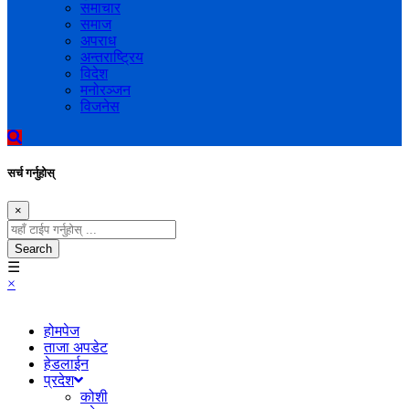
समाचार
समाज
अपराध
अन्तराष्ट्रिय
विदेश
मनोरञ्जन
विजनेस
सर्च गर्नुहोस्
×
Search
☰
×
होमपेज
ताजा अपडेट
हेडलाईन
प्रदेश
कोशी