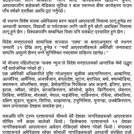
उदाहरणका लागि अधिकांश ‘ग्रीन कार्ड’ धारकहरूले खाद्यान्न कुपन,
आपतकालीन बाहेकको मेडिकल सुविधा र बाल स्वास्थ्य बीमा कार्यक्रम पाउन
पाँच वर्षको प्रतीक्षा अवधि पूरा गर्नुपर्छ।
यो स्थगन विशेष रूपमा अमेरिकामा बस्न चाहने आप्रवासी भिसामा लागू हुनेछ तर
अस्थायी कामदार, विद्यार्थी वा पर्यटकका लागि जारी हुने छोटो अवधिका भिसामा
लागू हुने छैन। विश्वकपसँग सम्बन्धित भिसा पनि यसबाट प्रभावित हुने छैन।
विदेश मन्त्रालयले सामाजिक सञ्जाल ‘एक्स’ मा बताएअनुसार यो स्थगन
जनवरी २१ देखि लागू हुनेछ र “नयाँ आप्रवासीहरूले अमेरिकी जनताबाट
सम्पत्ति असुल्ने छैनन् भन्ने सुनिश्चित नभएसम्म सक्रिय रहनेछ।”
यो योजना पहिलोपटक ‘फक्स न्युज’ले विदेश मन्त्रालयको आन्तरिक मेमो उद्धृत
गर्दै सार्वजनिक गरेको हो।
एक अमेरिकी अधिकारीले पुष्टि गरेअनुसार सूचीमा अफगानिस्तान, अल्बानिया,
अल्जेरिया, आर्मेनिया, अजरबैजान, बंगलादेश, भुटान, ब्राजिल, बर्मा, क्याम्बोडिया,
क्यामरून, कोलम्बिया, क्युबा, डेमोक्रेटिक रिपब्लिक अफ कङ्गो, इजिप्ट, इरान,
इराक, जमैका, जोर्डन, काजाकिस्तान, कोसोभो, कुवेत, किर्गिस्तान, लेबनान,
लिबिया, मंगोलिया, मोरक्को, नेपाल, नाइजेरिया, पाकिस्तान, रसिया, सोमालिया,
दक्षिण सुडान, सुडान, सिरिया, थाइल्यान्ड, ट्युनिसिया, युगान्डा, उजबेकिस्तान,
यमन लगायतका देशहरू समावेश छन्।
यसअघि पनि ट्रम्प प्रशासनले यीमध्ये धेरै देशका नागरिकहरूको आप्रवासन
सीमित गर्ने कदम चालेको थियो। डिसेम्बरमा प्रशासनले १९ देशका
नागरिकहरूको आप्रवासन आवेदन रोकिएको घोषणा गरेको थियो। मंगलबार
प्रशासनले अमेरिकामा रहेका सोमाली नागरिकहरूको अस्थायी संरक्षित दर्जा