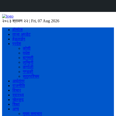
२०८३ श्रावण २२ | Fri, 07 Aug 2026
होमपेज
ताजा अपडेट
हेडलाईन
प्रदेश
कोशी
मधेश
बागमती
लुम्बिनी
कर्णाली
गण्डकी
सुदुरपश्चिम
अर्थतंत्र
राजनीति
विचार
स्वास्थ्य
खेलकुद
शिक्षा
अन्य
मुख्य समाचार