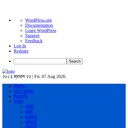
About
WordPress.org
WordPress
Documentation
Learn WordPress
Support
Feedback
Log In
Register
Search
२०८३ श्रावण २२ | Fri, 07 Aug 2026
होमपेज
ताजा अपडेट
हेडलाईन
प्रदेश
कोशी
मधेश
बागमती
लुम्बिनी
कर्णाली