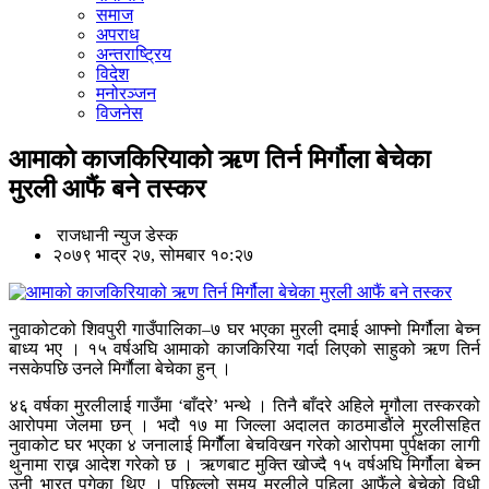
समाज
अपराध
अन्तराष्ट्रिय
विदेश
मनोरञ्जन
विजनेस
आमाको काजकिरियाको ऋण तिर्न मिर्गौला बेचेका
मुरली आफैं बने तस्कर
राजधानी न्युज डेस्क
२०७९ भाद्र २७, सोमबार १०:२७
नुवाकोटको शिवपुरी गाउँपालिका–७ घर भएका मुरली दमाई आफ्नो मिर्गौला बेच्न
बाध्य भए । १५ वर्षअघि आमाको काजकिरिया गर्दा लिएको साहुको ऋण तिर्न
नसकेपछि उनले मिर्गाैला बेचेका हुन् ।
४६ वर्षका मुरलीलाई गाउँमा ‘बाँदरे’ भन्थे । तिनै बाँदरे अहिले मृगौला तस्करको
आरोपमा जेलमा छन् । भदौ १७ मा जिल्ला अदालत काठमाडौंले मुरलीसहित
नुवाकोट घर भएका ४ जनालाई मिर्गौैला बेचविखन गरेको आरोपमा पुर्पक्षका लागी
थुनामा राख्न आदेश गरेको छ । ऋणबाट मुक्ति खोज्दै १५ वर्षअघि मिर्गौला बेच्न
उनी भारत पुगेका थिए । पछिल्लो समय मुरलीले पहिला आफैंले बेचेको विधी