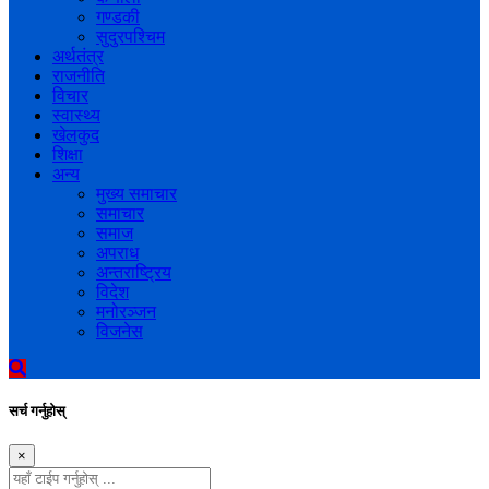
गण्डकी
सुदुरपश्चिम
अर्थतंत्र
राजनीति
विचार
स्वास्थ्य
खेलकुद
शिक्षा
अन्य
मुख्य समाचार
समाचार
समाज
अपराध
अन्तराष्ट्रिय
विदेश
मनोरञ्जन
विजनेस
सर्च गर्नुहोस्
×