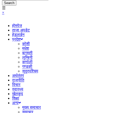
Search
☰
×
होमपेज
ताजा अपडेट
हेडलाईन
प्रदेश
कोशी
मधेश
बागमती
लुम्बिनी
कर्णाली
गण्डकी
सुदुरपश्चिम
अर्थतंत्र
राजनीति
विचार
स्वास्थ्य
खेलकुद
शिक्षा
अन्य
मुख्य समाचार
समाचार