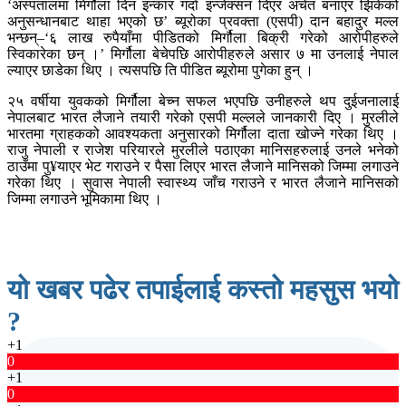
‘अस्पतालमा मिर्गौला दिन इन्कार गर्दा इन्जेक्सन दिएर अचेत बनाएर झिकेको
अनुसन्धानबाट थाहा भएको छ’ ब्यूरोका प्रवक्ता (एसपी) दान बहादुर मल्ल
भन्छन्–‘६ लाख रुपैयाँमा पीडितको मिर्गौला बिक्री गरेको आरोपीहरुले
स्विकारेका छन् ।’ मिर्गौला बेचेपछि आरोपीहरुले असार ७ मा उनलाई नेपाल
ल्याएर छाडेका थिए । त्यसपछि ति पीडित ब्यूरोमा पुगेका हुन् ।
२५ वर्षीया युवकको मिर्गौला बेच्न सफल भएपछि उनीहरुले थप दुईजनालाई
नेपालबाट भारत लैजाने तयारी गरेको एसपी मल्लले जानकारी दिए । मुरलीले
भारतमा ग्राहकको आवश्यकता अनुसारको मिर्गौला दाता खोज्ने गरेका थिए ।
राजु नेपाली र राजेश परियारले मुरलीले पठाएका मानिसहरुलाई उनले भनेको
ठाउँमा पु¥याएर भेट गराउने र पैसा लिएर भारत लैजाने मानिसको जिम्मा लगाउने
गरेका थिए । सुवास नेपाली स्वास्थ्य जाँच गराउने र भारत लैजाने मानिसको
जिम्मा लगाउने भूमिकामा थिए ।
यो खबर पढेर तपाईलाई कस्तो महसुस भयो
?
+1
0
+1
0