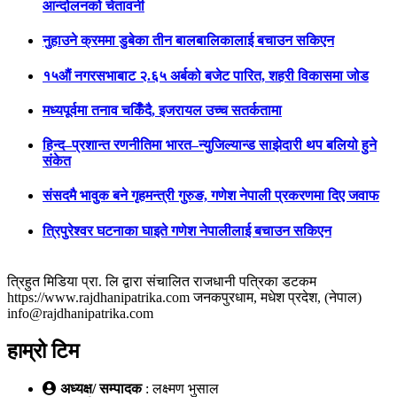
आन्दोलनको चेतावनी
नुहाउने क्रममा डुबेका तीन बालबालिकालाई बचाउन सकिएन
१५औं नगरसभाबाट २.६५ अर्बको बजेट पारित, शहरी विकासमा जोड
मध्यपूर्वमा तनाव चर्किँदै, इजरायल उच्च सतर्कतामा
हिन्द–प्रशान्त रणनीतिमा भारत–न्युजिल्यान्ड साझेदारी थप बलियो हुने
संकेत
संसदमै भावुक बने गृहमन्त्री गुरुङ, गणेश नेपाली प्रकरणमा दिए जवाफ
त्रिपुरेश्वर घटनाका घाइते गणेश नेपालीलाई बचाउन सकिएन
त्रिहुत मिडिया प्रा. लि द्वारा संचालित राजधानी पत्रिका डटकम
https://www.rajdhanipatrika.com जनकपुरधाम, मधेश प्रदेश, (नेपाल)
info@rajdhanipatrika.com
हाम्रो टिम
अध्यक्ष/ सम्पादक
: लक्ष्मण भुसाल