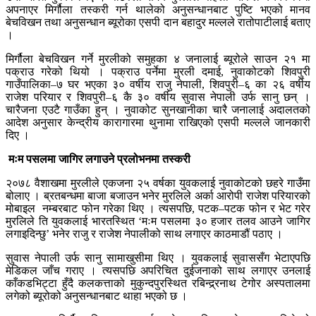
अपनाएर मिर्गौला तस्करी गर्न थालेको अनुसन्धानबाट पुष्टि भएको मानव
बेचविखन तथा अनुसन्धान ब्यूरोका एसपी दान बहादुर मल्लले रातोपाटीलाई बताए
।
मिर्गौला बेचविखन गर्ने मुरलीको समुहका ४ जनालाई ब्यूरोले साउन २१ मा
पक्राउ गरेको थियो । पक्राउ पर्नेमा मुरली दमाई, नुवाकोटको शिवपुरी
गाउँपालिका–७ घर भएका ३० वर्षीय राजु नेपाली, शिवपुरी–६ का २६ वर्षीय
राजेश परियार र शिवपुरी–६ कै ३० वर्षीय सुवास नेपाली उर्फ सानु छन् ।
चारैजना एउटै गाउँका हुन् । नुवाकोट सुनखानीका चारै जनालाई अदालतको
आदेश अनुसार केन्द्रीय कारागारमा थुनामा राखिएको एसपी मल्लले जानकारी
दिए ।
मःम पसलमा जागिर लगाउने प्रलोभनमा तस्करी
२०७८ वैशाखमा मुरलीले एकजना २५ वर्षका युवकलाई नुवाकोटको छहरे गाउँमा
बोलाए । ब्रतबन्धमा बाजा बजाउन भनेर मुरलिले अर्का आरोपी राजेश परियारको
मोबाइल नम्बरबाट फोन गरेका थिए । त्यसपछि, पटक–पटक फोन र भेट गरेर
मुरलिले ति युवकलाई भारतस्थित ‘मःम पसलमा ३० हजार तलव आउने जागिर
लगाइदिन्छु’ भनेर राजु र राजेश नेपालीको साथ लगाएर काठमाडौं पठाए ।
सुवास नेपाली उर्फ सानु सामाखुसीमा थिए । युवकलाई सुवाससँग भेटाएपछि
मेडिकल जाँच गराए । त्यसपछि अपरिचित दुईजनाको साथ लगाएर उनलाई
काँकडभिट्टा हुँदै कलकत्ताको मुकुन्दपुरस्थित रबिन्द्र्रनाथ टेगोर अस्पतालमा
लगेको ब्यूरोको अनुसन्धानबाट थाहा भएको छ ।