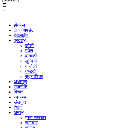
☰
×
होमपेज
ताजा अपडेट
हेडलाईन
प्रदेश
कोशी
मधेश
बागमती
लुम्बिनी
कर्णाली
गण्डकी
सुदुरपश्चिम
अर्थतंत्र
राजनीति
विचार
स्वास्थ्य
खेलकुद
शिक्षा
अन्य
मुख्य समाचार
समाचार
समाज