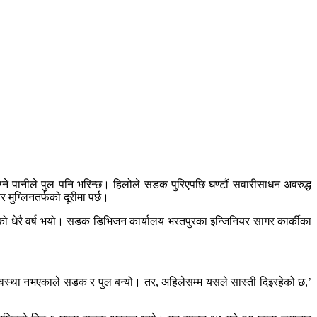
े पानीले पुल पनि भरिन्छ। हिलोले सडक पुरिएपछि घण्टौं सवारीसाधन अवरुद्ध
 मुग्लिनतर्फको दूरीमा पर्छ।
ेको धेरै वर्ष भयो। सडक डिभिजन कार्यालय भरतपुरका इन्जिनियर सागर कार्कीका
ने अवस्था नभएकाले सडक र पुल बन्यो। तर, अहिलेसम्म यसले सास्ती दिइरहेको छ,’