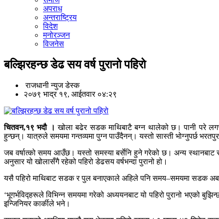
अपराध
अन्तराष्ट्रिय
विदेश
मनोरञ्जन
विजनेस
बल्झिरहन्छ डेढ सय वर्ष पुरानो पहिरो
राजधानी न्युज डेस्क
२०७९ भाद्र १९, आईतवार ०४:२९
चितवन,१९ भदौ ।
खोला बढेर सडक माथिबाटै बग्न थालेको छ। पानी परे लगत्
हुन्छन्। यात्रुले समयमा गन्तव्यमा पुग्न पाउँदैनन्। यस्तो सास्ती भोग्नुपर्छ भ
जब वर्षात्को समय आउँछ। यस्तो समस्या बर्सेनि हुने गरेको छ। अन्य स्थानबा
अनुसार यो खोलासँगै रहेको पहिरो डेढसय वर्षभन्दा पुरानो हो।
यसै पहिरो माथिबाट सडक र पुल बनाएकाले अहिले पनि समय–समयमा सडक अबरुद
‘भूगर्भविद्हरूले विभिन्न समयमा गरेको अध्ययनबाट यो पहिरो पुरानो भएको बुझि
इन्जिनियर कार्कीले भने।