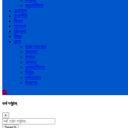
गण्डकी
सुदुरपश्चिम
अर्थतंत्र
राजनीति
विचार
स्वास्थ्य
खेलकुद
शिक्षा
अन्य
मुख्य समाचार
समाचार
समाज
अपराध
अन्तराष्ट्रिय
विदेश
मनोरञ्जन
विजनेस
सर्च गर्नुहोस्
×
Search