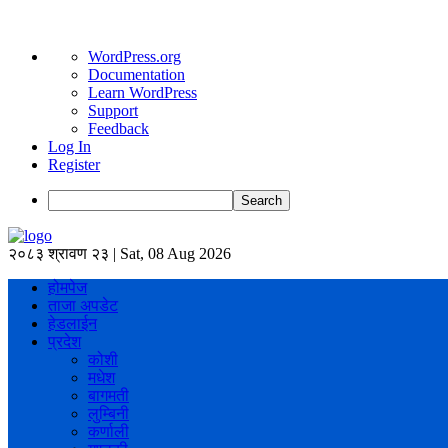
About
WordPress.org
WordPress
Documentation
Learn WordPress
Support
Feedback
Log In
Register
Search
२०८३ श्रावण २३ | Sat, 08 Aug 2026
होमपेज
ताजा अपडेट
हेडलाईन
प्रदेश
कोशी
मधेश
बागमती
लुम्बिनी
कर्णाली