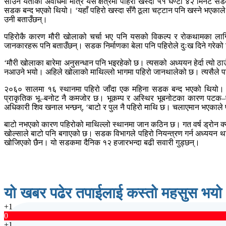
साउन यताको अवधिमा मात्रै यस क्षेत्रमा पहिरो खस्दा ५१ घण्टा ४२ मिनेट स
सडक बन्द भएको थियो। ‘यहाँ पहिरो खस्दा सँगै ठूला चट्टान पनि खस्ने भएकाले
उनी बताउँछन्।
पहिरोकै कारण मौरी खोलाको चर्चा भए पनि यसको विकल्प र रोकथामका लागि
जानकारहरू पनि बताउँछन्। सडक निर्माणका बेला पनि पहिरोले दुःख दिने गरेक
‘मौरी खोलाका बारेमा अनुसन्धान पनि भइरहेको छ। त्यसको अध्ययन हेर्दा त्यो ठा
नआउने भयो। अहिले खोलाको माथिल्लो भागमा पहिरो जानथालेको छ। त्यसैले पहिरो
२०६० सालमा १६ स्थानमा पहिरो जाँदा एक महिना सडक बन्द भएको थियो। त्
प्राकृतिक भू–बनोट नै कमजोर छ। भूकम्प र अस्थिर भूबनोटका कारण पटक–
अधिकारी शिव खनाल भन्छन्, ‘बाटो र पुल नै पहिरो माथि छ। चलाएमान भएकाले पह
बाटो नभएको कारण पहिरोको माथिल्लो स्थानमा जान कठिन छ। गत वर्ष ड्रोन क्या
खोल्साले बाटो पनि बगाएको छ। सडक विभागले पहिरो नियन्त्रण गर्न अध्ययन 
खोजिएको छैन। यो सडकमा दैनिक १२ हजारभन्दा बढी सवारी गुड्छन्।
यो खबर पढेर तपाईलाई कस्तो महसुस भयो
+1
0
+1