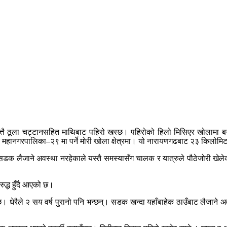
तै ठूला चट्टानसहित माथिबाट पहिरो खस्छ। पहिरोको हिलो मिसिएर खोलामा बग्न
रतपुर महानगरपालिका–२९ मा पर्ने मोरी खोला क्षेत्रमा। यो नारायणगढबाट २३ किलोमिटर
ट सडक लैजाने अवस्था नरहेकाले यस्तै समस्यासँग चालक र यात्रुले पौठेजोरी खेल
्ध हुँदै आएको छ।
न्छ। धेरैले २ सय वर्ष पुरानो पनि भन्छन्। सडक खन्दा यहाँबाहेक ठाउँबाट लैजा