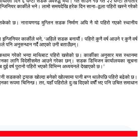
 र अघिल्लो दिन ६ घण्टा सडक अवरुद्ध भयो। गत साउन १७ गते २२ घण्टा लगातार
न्जिनियर कार्कीले भने। लामो समयदेखि हरेक दिन साना–ठूला पहिरो खस्ने गरेको
सकेको छ। नारायणगढ मुग्लिन सडक निर्माण अघि नै यो पहिरो गएको स्थानीय
न्जिनियर कार्कीले भने, ‘अहिले सडक बनायौं। पहिरो कुनै वर्ष आउने र कुनै वर्ष
ूले पनि अनुसन्धान गर्दै आएको उनी बताउँछन्।
कथाम गरेको भन्दा माथिबाट पहिरो खसेको छ। कार्कीका अनुसार यस स्थानमा
धानका लागि विदेशीसमेत आउने गरेका छन्। सडक डिभिजन कार्यालयका सूचना
दुई वर्ष पुरानो पहिरो भएको विभिन्न अध्ययनले देखाएको छ।’
ानी सडकको ट्र्याक खोल्दा बनेको खोल्सामा पानी बग्न थालेपछि पहिरो बढेको छ।
 रूपमा चिनिन्छ। तर, यहाँ पहिरोले दुःख दिएको वर्षौं भए पनि उचित समाधान