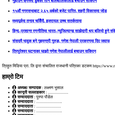
नुहाउने क्रममा डुबेका तीन बालबालिकालाई बचाउन सकिएन
१५औं नगरसभाबाट २.६५ अर्बको बजेट पारित, शहरी विकासमा जोड
मध्यपूर्वमा तनाव चर्किँदै, इजरायल उच्च सतर्कतामा
हिन्द–प्रशान्त रणनीतिमा भारत–न्युजिल्यान्ड साझेदारी थप बलियो हुने सं
संसदमै भावुक बने गृहमन्त्री गुरुङ, गणेश नेपाली प्रकरणमा दिए जवाफ
त्रिपुरेश्वर घटनाका घाइते गणेश नेपालीलाई बचाउन सकिएन
त्रिहुत मिडिया प्रा. लि द्वारा संचालित राजधानी पत्रिका डटकम https://ww
हाम्रो टिम
अध्यक्ष/ सम्पादक
: लक्ष्मण भुसाल
कानूनी सल्लाहकार
: ……………
सम्वाददाता
: पुस्पा पौडेल
सम्वाददाता
: ……………….
सम्वाददाता
: ………………
सम्वाददाता
: ……………….