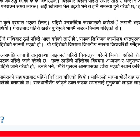
डक अवरुद्ध भएको कार्की बताउँछन्। बिहीबार बिहान पहिरो खसेर साढे ८ घण्टा
 पन्छाउन समय लाग्छ। अझै खोलामा भेल बढ्यो भने त झनै समस्या हुने गरेको छ,’ इ
 कुनै प्रयास भएका छैनन्। पहिरो पन्छाउँदैमा सरकारको करोडांै लगानी भइ
ो थियो। पहाडबाट पहिरो खसेर पुरिएको भागमै सडक निर्माण गरिएको हो।
उँ नै माथिबाट ठूलै पहिरो आएर बनेको ठाउँ हो’, सडक डिभिजन कार्यालय भरतपुरका इ
को सास्ती भएको हो।’ यो पहिरोको विषयमा विभागीय स्तरमा विद्यावरिधी गर्नेहर
यसपछि जापानी दातृसंस्था जाइकाले पहिरो नियन्त्रण गरेको थियो। अहिले रो
पटक पहिरो जाने गरेको छ। उक्त ठाउँको पहिरोका विषयमा अध्ययन र अनुसन्
िरो जाने गरेको हो,’ उनले भने, ‘मौरी पुलको आसपासका डाँडा भएको स्थान करिब 
मेराको सहायताबाट पहिरो निरीक्षण गरिएको थियो। माथिल्लो भागमा भोर्ले दाहाख
थालेको बताएको छ। राजधानीसँग जोड्ने उक्त सडक खण्डलाई मुलुकको लाइफ लाइनका
 ?