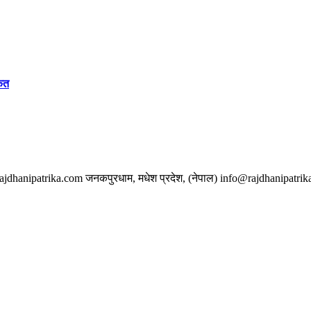
केत
w.rajdhanipatrika.com जनकपुरधाम, मधेश प्रदेश, (नेपाल) info@rajdhanipatri