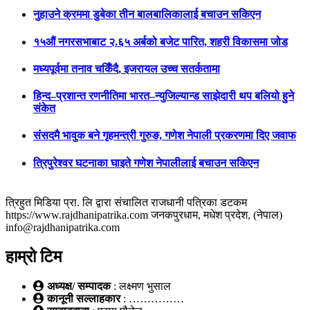
नुहाउने क्रममा डुबेका तीन बालबालिकालाई बचाउन सकिएन
१५औं नगरसभाबाट २.६५ अर्बको बजेट पारित, शहरी विकासमा जोड
मध्यपूर्वमा तनाव चर्किँदै, इजरायल उच्च सतर्कतामा
हिन्द–प्रशान्त रणनीतिमा भारत–न्युजिल्यान्ड साझेदारी थप बलियो हुने
संकेत
संसदमै भावुक बने गृहमन्त्री गुरुङ, गणेश नेपाली प्रकरणमा दिए जवाफ
त्रिपुरेश्वर घटनाका घाइते गणेश नेपालीलाई बचाउन सकिएन
त्रिहुत मिडिया प्रा. लि द्वारा संचालित राजधानी पत्रिका डटकम
https://www.rajdhanipatrika.com जनकपुरधाम, मधेश प्रदेश, (नेपाल)
info@rajdhanipatrika.com
हाम्रो टिम
अध्यक्ष/ सम्पादक
: लक्ष्मण भुसाल
कानूनी सल्लाहकार
: ……………