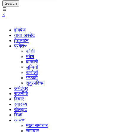
Search
☰
×
होमपेज
ताजा अपडेट
हेडलाईन
प्रदेश
कोशी
मधेश
बागमती
लुम्बिनी
कर्णाली
गण्डकी
सुदुरपश्चिम
अर्थतंत्र
राजनीति
विचार
स्वास्थ्य
खेलकुद
शिक्षा
अन्य
मुख्य समाचार
समाचार