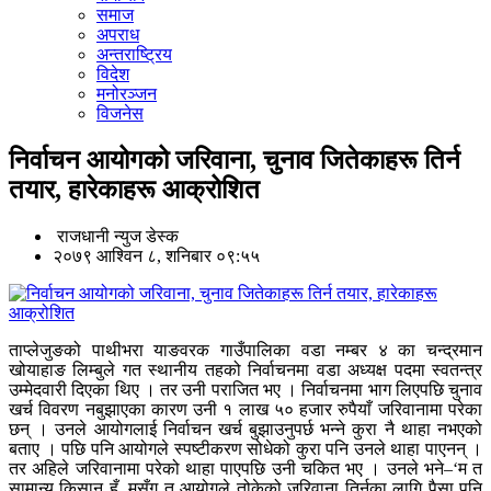
समाज
अपराध
अन्तराष्ट्रिय
विदेश
मनोरञ्जन
विजनेस
निर्वाचन आयोगको जरिवाना, चुनाव जितेकाहरू तिर्न
तयार, हारेकाहरू आक्रोशित
राजधानी न्युज डेस्क
२०७९ आश्विन ८, शनिबार ०९:५५
ताप्लेजुङको पाथीभरा याङवरक गाउँपालिका वडा नम्बर ४ का चन्द्रमान
खोयाहाङ लिम्बुले गत स्थानीय तहको निर्वाचनमा वडा अध्यक्ष पदमा स्वतन्त्र
उम्मेदवारी दिएका थिए । तर उनी पराजित भए । निर्वाचनमा भाग लिएपछि चुनाव
खर्च विवरण नबुझाएका कारण उनी १ लाख ५० हजार रुपैयाँ जरिवानामा परेका
छन् । उनले आयोगलाई निर्वाचन खर्च बुझाउनुपर्छ भन्ने कुरा नै थाहा नभएको
बताए । पछि पनि आयोगले स्पष्टीकरण सोधेको कुरा पनि उनले थाहा पाएनन् ।
तर अहिले जरिवानामा परेको थाहा पाएपछि उनी चकित भए । उनले भने–‘म त
सामान्य किसान हुँ, मसँग त आयोगले तोकेको जरिवाना तिर्नका लागि पैसा पनि