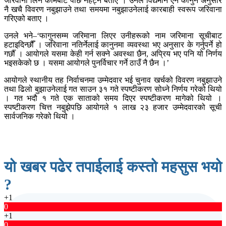
जरिवाना लिने कामबाट पछि नहट्ने बताए । उनले विद्यमान ऐन कानुन अनुसार
नै खचै विवरण नबुझाउने तथा समयमा नबुझाउनेलाई कारबाही स्वरूप जरिवाना
गरिएको बताए ।
उनले भने–‘फागुनसम्म जरिमाना लिएर उनीहरूको नाम जरिमाना सूचीबाट
हटाइदिन्छौँ । जरिवाना नतिर्नेलाई कानुनमा व्यवस्था भए अनुसार के गर्नुपर्ने हो
गर्छौँ । आयोगले यसमा केही गर्न सक्ने अवस्था छैन, अप्रिय भए पनि यो निर्णय
भइसकेको छ । यसमा आयोगले पुनर्विचार गर्ने ठाउँ नै छैन ।’
आयोगले स्थानीय तह निर्वाचनमा उम्मेदवार भई चुनाव खर्चको विवरण नबुझाउने
तथा ढिलो बुझाउनेलाई गत साउन ३१ गते स्पष्टीकरण सोध्ने निर्णय गरेको थियो
। गत भदौ १ गते एक साताको समय दिएर स्पष्टीकरण मागेको थियो ।
स्पष्टीकरण चित्त नबुझेपछि आयोगले १ लाख २३ हजार उम्मेदवारको सूची
सार्वजनिक गरेको थियो ।
यो खबर पढेर तपाईलाई कस्तो महसुस भयो
?
+1
0
+1
0