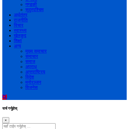
गण्डकी
सुदुरपश्चिम
अर्थतंत्र
राजनीति
विचार
स्वास्थ्य
खेलकुद
शिक्षा
अन्य
मुख्य समाचार
समाचार
समाज
अपराध
अन्तराष्ट्रिय
विदेश
मनोरञ्जन
विजनेस
सर्च गर्नुहोस्
×