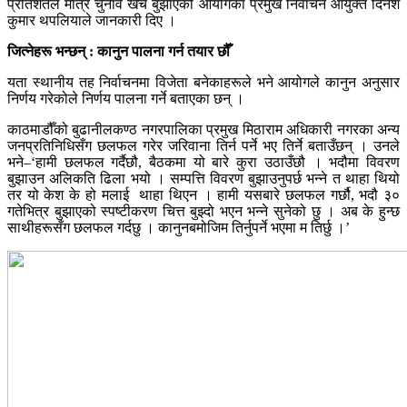
प्रतिशतले मात्र चुनाव खर्च बुझाएको आयोगका प्रमुख निर्वाचन आयुक्त दिनेश
कुमार थपलियाले जानकारी दिए ।
जित्नेहरू भन्छन् : कानुन पालना गर्न तयार छौँ
यता स्थानीय तह निर्वाचनमा विजेता बनेकाहरूले भने आयोगले कानुन अनुसार
निर्णय गरेकोले निर्णय पालना गर्ने बताएका छन् ।
काठमाडौँको बुढानीलकण्ठ नगरपालिका प्रमुख मिठाराम अधिकारी नगरका अन्य
जनप्रतिनिधिसँग छलफल गरेर जरिवाना तिर्न पर्ने भए तिर्ने बताउँछन् । उनले
भने–‘हामी छलफल गर्दैछौ, बैठकमा यो बारे कुरा उठाउँछौ । भदौमा विवरण
बुझाउन अलिकति ढिला भयो । सम्पत्ति विवरण बुझाउनुपर्छ भन्ने त थाहा थियो
तर यो केश के हो मलाई थाहा थिएन । हामी यसबारे छलफल गर्छौ, भदौ ३०
गतेभित्र बुझाएको स्पष्टीकरण चित्त बुझ्दो भएन भन्ने सुनेको छु । अब के हुन्छ
साथीहरूसँग छलफल गर्दछु । कानुनबमोजिम तिर्नुपर्ने भएमा म तिर्छु ।’