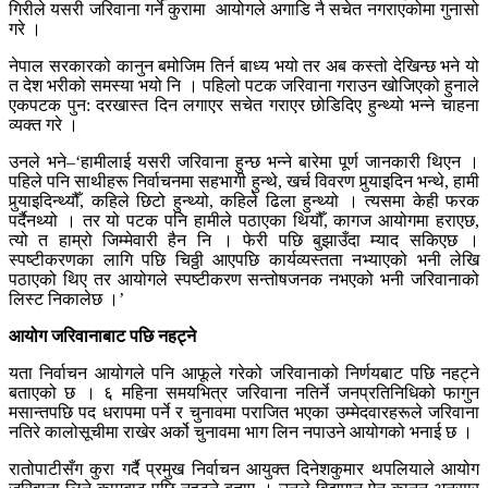
गिरीले यसरी जरिवाना गर्ने कुरामा आयोगले अगाडि नै सचेत नगराएकोमा गुनासो
गरे ।
नेपाल सरकारको कानुन बमोजिम तिर्न बाध्य भयो तर अब कस्तो देखिन्छ भने यो
त देश भरीको समस्या भयो नि । पहिलो पटक जरिवाना गराउन खोजिएको हुनाले
एकपटक पुन: दरखास्त दिन लगाएर सचेत गराएर छोडिदिए हुन्थ्यो भन्ने चाहना
व्यक्त गरे ।
उनले भने–‘हामीलाई यसरी जरिवाना हुन्छ भन्ने बारेमा पूर्ण जानकारी थिएन ।
पहिले पनि साथीहरू निर्वाचनमा सहभागी हुन्थे, खर्च विवरण पुर्‍याइदिन भन्थे, हामी
पुर्‍याइदिन्थ्यौँ, कहिले छिटो हुन्थ्यो, कहिले ढिला हुन्थ्यो । त्यसमा केही फरक
पर्दैनथ्यो । तर यो पटक पनि हामीले पठाएका थियौँ, कागज आयोगमा हराएछ,
त्यो त हाम्रो जिम्मेवारी हैन नि । फेरी पछि बुझाउँदा म्याद सकिएछ ।
स्पष्टीकरणका लागि पछि चिठ्ठी आएपछि कार्यव्यस्तता नभ्याएको भनी लेखि
पठाएको थिए तर आयोगले स्पष्टीकरण सन्तोषजनक नभएको भनी जरिवानाको
लिस्ट निकालेछ ।’
आयोग जरिवानाबाट पछि नहट्ने
यता निर्वाचन आयोगले पनि आफूले गरेको जरिवानाको निर्णयबाट पछि नहट्ने
बताएको छ । ६ महिना समयभित्र जरिवाना नतिर्ने जनप्रतिनिधिको फागुन
मसान्तपछि पद धरापमा पर्ने र चुनावमा पराजित भएका उम्मेदवारहरूले जरिवाना
नतिरे कालोसूचीमा राखेर अर्को चुनावमा भाग लिन नपाउने आयोगको भनाई छ ।
रातोपाटीसँग कुरा गर्दै प्रमुख निर्वाचन आयुक्त दिनेशकुमार थपलियाले आयोग