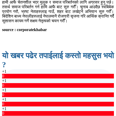
हामी आफै चेतनशील भएर मुलुक र समाज परिबर्तनको लागि अग्रसर हुनु पर्छ।
तसर्थ समाज परिबर्तन गर्न हामि आफै बाट सुरु गरौँ। चुनाब आउदैछ स्वबिबेक
प्रयोग गरौ, भ्रष्ट नेताहरुलाइ गाउँ, शहर बाट लखेट्ने अभियान सुरु गरौँ।
बिदेशिन बाध्य नेपालीहरुलाई नेपालमानै रोजगारी सृजना गरि आर्थिक क्रान्ति गर्दै
सुशासन कायम गर्ने सक्षम नेतृत्वको चयन गरौँ।
source : corporatekhabar
यो खबर पढेर तपाईलाई कस्तो महसुस भयो
?
+1
0
+1
0
+1
0
+1
0
+1
0