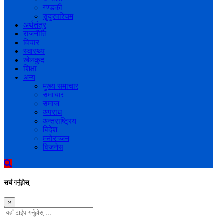
गण्डकी
सुदुरपश्चिम
अर्थतंत्र
राजनीति
विचार
स्वास्थ्य
खेलकुद
शिक्षा
अन्य
मुख्य समाचार
समाचार
समाज
अपराध
अन्तराष्ट्रिय
विदेश
मनोरञ्जन
विजनेस
सर्च गर्नुहोस्
×