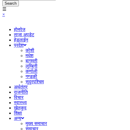
Search
☰
×
होमपेज
ताजा अपडेट
हेडलाईन
प्रदेश
कोशी
मधेश
बागमती
लुम्बिनी
कर्णाली
गण्डकी
सुदुरपश्चिम
अर्थतंत्र
राजनीति
विचार
स्वास्थ्य
खेलकुद
शिक्षा
अन्य
मुख्य समाचार
समाचार