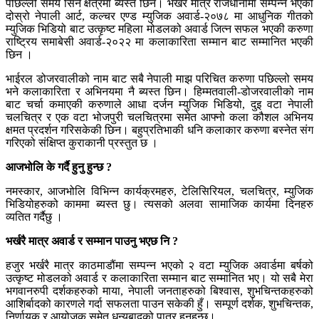
पछिल्लो समय सिने क्षेत्रमा ब्यस्त छिन। भर्खरै मात्र राजधानीमा सम्पन्न भएको
दोस्रो नेपाली आर्ट, कल्चर एण्ड म्युजिक अवार्ड-२०७८ मा आधुनिक गीतको
म्युजिक भिडियो बाट उत्कृष्ट महिला मोडलको अवार्ड जित्न सफल भएकी करुणा
राष्ट्रिय समाबेसी अवार्ड-२०२२ मा कलाकारिता सम्मान बाट सम्मानित भएकी
छिन ।
भाईरल डोजरवालीको नाम बाट सबै नेपाली माझ परिचित करुणा पछिल्लो समय
भने कलाकारिता र अभिनयमा नै ब्यस्त छिन। हिम्मतवाली-डोजरवालीको नाम
बाट चर्चा कमाएकी करुणाले आधा दर्जन म्युजिक भिडियो, दुइ वटा नेपाली
चलचित्र र एक वटा भोजपुरी चलचित्रमा समेत आफ्नो कला कौशल अभिनय
क्षमत प्रदर्शन गरिसकेकी छिन। बहुप्रतिभाकी धनि कलाकार करुणा बस्नेत संग
गरिएको संक्षिप्त कुराकानी प्रस्तुत छ ।
आजभोलि के गर्दै हुनु हुन्छ ?
नमस्कार, आजभोलि विभिन्न कार्यक्रमहरु, टेलिसिरियल, चलचित्र, म्युजिक
भिडियोहरुको काममा ब्यस्त छु। त्यसको अलवा सामाजिक कार्यमा दिनहरु
व्यतित गर्दैछु ।
भर्खरै मात्र अवार्ड र सम्मान पाउनु भएछ नि ?
हजुर भर्खरै मात्र काठमाडौंमा सम्पन्न भएको २ वटा म्युजिक अवार्डमा बर्षको
उत्कृष्ट मोडलको अवार्ड र कलाकारिता सम्मान बाट सम्मानित भए। यो सबै मेरा
भगवानरुपी दर्शकहरुको माया, नेपाली जनताहरुको बिश्वास, शुभचिन्तकहरुको
आशिर्बादको कारणले गर्दा सफलता पाउन सकेकी हुँ। सम्पूर्ण दर्शक, शुभचिन्तक,
निर्णायक र आयोजक समेत धन्यबादको पात्र हुनुहुन्छ।