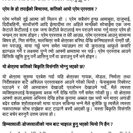
प्रेम के हो तपाईंको बिचारमा, कतिको आयो प्रेम प्रस्ताव ?
प्रेम भनेको दुई आत्मा को मिलन हो । प्रेम सबैसंग हुन्छ आमाबुवा, दाजुभाई,
दिदीबहिनी, साथीसंगी आदि ईत्यादीमा तर अहिले मान्छेको सोचाईमा एक जना
केटाले केटीलाई र एक जना केटीले केटालाई मन पराउने माया गर्नु मात्र प्रेम हो
भन्छन् तर सत्य होइन। प्रेम प्रस्ताब त धेरै आउछ, प्रेम प्रस्ताब आउनु सामान्य
बिषय हो, गित संगीत, चलचित्र सबै क्षेत्रका बरिष्ठ देखि कनिष्ठहरुले राम्री छौ,
मन पराउछु, माया गर्छु भन्न समेत भ्याउछन तर यो कुरालाइ आफुले कसरि
ह्याण्डल गर्ने र लक्ष्यमा पुग्ने त्यो आफ्नो क्षमतामा भर पर्छ। प्रेम प्रस्ताब आउने
बित्तिकै खुसि हुनु पर्ने आत्तिनु पर्ने वा डराउनु पर्ने भने होइन।
यो क्षेत्रमा कतिको बिकृति विसंगति भोग्नु भएको छ?
यो क्षेत्रमा सुरुमा प्रबेश गर्दा यहि क्षेत्रका गायक, मोडल, निर्माता तथा
निर्देशकहरु बाटै अश्लिल प्रस्ताबहरु आउने गरेको थियो। फेसबुकमा रिक्वेस्ट
पठाउने र धेरै आस्वासन देखाउदै प्रलोभन देखाउने गर्थे, मैले त्यस्ता
व्यक्तिहरुलाई फेसबुकमा ब्लक गर्ने देखि गालि गर्ने समेत गरेकी छु। यो क्षेत्रमा
आफ्नो कला,क्षमता अभिनय देखि हरेक कुरामा अब्बल दक्ष भयो भने मात्र अगाडी
बढेर दर्शक श्रोताहरुको माया पाउन सकिन्छ भन्ने मैले बुजेकि छु त्यसैले त्यस्ता
नकारात्मक सोच राख्नेहरु बाट टाढानै बस्दै आएकी छु। यस्ता बिकृति विसंगति
बाट बचेर बस्नुनै उत्तम उपया हो।
हिम्मतवाली-डोजरवालीको नाम बाट भाइरल हुनु भएको थियो नि हैन ?