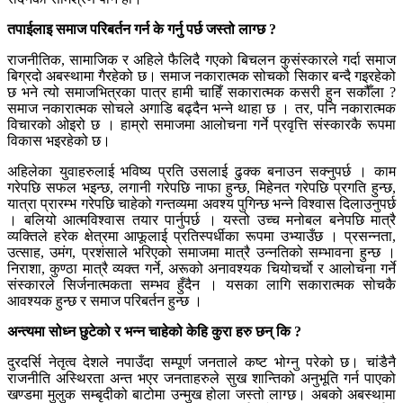
तपाईलाइ समाज परिबर्तन गर्न के गर्नु पर्छ जस्तो लाग्छ ?
राजनीतिक, सामाजिक र अहिले फैलिदै गएको बिचलन कुसंस्कारले गर्दा समाज
बिग्रदो अबस्थामा गैरहेको छ। समाज नकारात्मक सोचको सिकार बन्दै गइरहेको
छ भने त्यो समाजभित्रका पात्र हामी चाहिँ सकारात्मक कसरी हुन सकौँला ?
समाज नकारात्मक सोचले अगाडि बढ्दैन भन्ने थाहा छ । तर, पनि नकारात्मक
विचारको ओइरो छ । हाम्रो समाजमा आलोचना गर्ने प्रवृत्ति संस्कारकै रूपमा
विकास भइरहेको छ।
अहिलेका युवाहरुलाई भविष्य प्रति उसलाई ढुक्क बनाउन सक्नुपर्छ । काम
गरेपछि सफल भइन्छ, लगानी गरेपछि नाफा हुन्छ, मिहेनत गरेपछि प्रगति हुन्छ,
यात्रा प्रारम्भ गरेपछि चाहेको गन्तव्यमा अवश्य पुगिन्छ भन्ने विश्वास दिलाउनुपर्छ
। बलियो आत्मविश्वास तयार पार्नुपर्छ । यस्तो उच्च मनोबल बनेपछि मात्रै
व्यक्तिले हरेक क्षेत्रमा आफूलाई प्रतिस्पर्धीका रूपमा उभ्याउँछ । प्रसन्नता,
उत्साह, उमंग, प्रशंसाले भरिएको समाजमा मात्रै उन्नतिको सम्भावना हुन्छ ।
निराशा, कुण्ठा मात्रै व्यक्त गर्ने, अरूको अनावश्यक चियोचर्चाे र आलोचना गर्ने
संस्कारले सिर्जनात्मकता सम्भव हुँदैन । यसका लागि सकारात्मक सोचकै
आवश्यक हुन्छ र समाज परिबर्तन हुन्छ ।
अन्त्यमा सोध्न छुटेको र भन्न चाहेको केहि कुरा हरु छन् कि ?
दुरदर्सि नेतृत्व देशले नपाउँदा सम्पूर्ण जनताले कष्ट भोग्नु परेको छ। चांडैनै
राजनीति अस्थिरता अन्त भएर जनताहरुले सुख शान्तिको अनुभूति गर्न पाएको
खण्डमा मुलुक सम्बृदीको बाटोमा उन्मुख होला जस्तो लाग्छ। अबको अबस्थामा