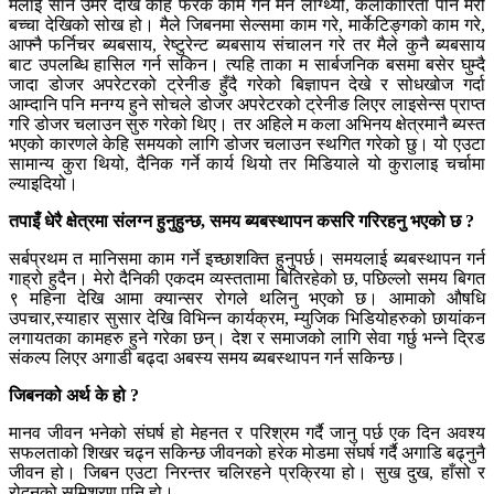
मलाई सानै उमेर देखि केहि फरक काम गर्न मन लाग्थ्यो, कलाकारिता पनि मेरो
बच्चा देखिको सोख हो। मैले जिबनमा सेल्समा काम गरे, मार्केटिङ्गको काम गरे,
आफ्नै फर्निचर ब्यबसाय, रेष्टुरेन्ट ब्यबसाय संचालन गरे तर मैले कुनै ब्यबसाय
बाट उपलब्धि हासिल गर्न सकिन। त्यहि ताका म सार्बजनिक बसमा बसेर घुम्दै
जादा डोजर अपरेटरको ट्रेनीङ हुँदै गरेको बिज्ञापन देखे र सोधखोज गर्दा
आम्दानि पनि मनग्य हुने सोचले डोजर अपरेटरको ट्रेनीङ लिएर लाइसेन्स प्राप्त
गरि डोजर चलाउन सुरु गरेको थिए। तर अहिले म कला अभिनय क्षेत्रमानै ब्यस्त
भएको कारणले केहि समयको लागि डोजर चलाउन स्थगित गरेको छु। यो एउटा
सामान्य कुरा थियो, दैनिक गर्ने कार्य थियो तर मिडियाले यो कुरालाइ चर्चामा
ल्याइदियो।
तपाइँ धेरै क्षेत्रमा संलग्न हुनुहुन्छ, समय ब्यबस्थापन कसरि गरिरहनु भएको छ ?
सर्बप्रथम त मानिसमा काम गर्ने इच्छाशक्ति हुनुपर्छ। समयलाई ब्यबस्थापन गर्न
गाह्रो हुदैन। मेरो दैनिकी एकदम व्यस्ततामा बितिरहेको छ, पछिल्लो समय बिगत
९ महिना देखि आमा क्यान्सर रोगले थलिनु भएको छ। आमाको औषधि
उपचार,स्याहार सुसार देखि विभिन्न कार्यक्रम, म्युजिक भिडियोहरुको छायांकन
लगायतका कामहरु हुने गरेका छन्। देश र समाजको लागि सेवा गर्छु भन्ने द्रिड
संकल्प लिएर अगाडी बढ्दा अबस्य समय ब्यबस्थापन गर्न सकिन्छ।
जिबनको अर्थ के हो ?
मानव जीवन भनेको संघर्ष हो मेहनत र परिश्रम गर्दै जानु पर्छ एक दिन अवश्य
सफलताको शिखर चढ्न सकिन्छ जीवनको हरेक मोडमा संघर्ष गर्दै अगाडि बढ्नुनै
जीवन हो। जिबन एउटा निरन्तर चलिरहने प्रक्रिया हो। सुख दुख, हाँसो र
रोदनको समिश्रण पनि हो।