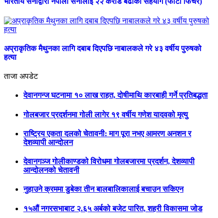
भारतीय सेनाद्वारा नेपाली सेनालाई २२ करोड बढीको सहयोग (फोटो फिचर)
अप्राकृतिक मैथुनका लागि दबाब दिएपछि नाबालकले गरे ४३ वर्षीय पुरुषको
हत्या
ताजा अपडेट
देवानगन्ज घटनामा १० लाख राहत, दोषीमाथि कारबाही गर्ने प्रतिबद्धता
गोलबजार प्रदर्शनमा गोली लागेर १९ वर्षीय गणेश यादवको मृत्यु
राष्ट्रिय एकता दलको चेतावनी: माग पूरा नभए आमरण अनशन र
देशव्यापी आन्दोलन
देवानगञ्ज गोलीकाण्डको विरोधमा गोलबजारमा प्रदर्शन, देशव्यापी
आन्दोलनको चेतावनी
नुहाउने क्रममा डुबेका तीन बालबालिकालाई बचाउन सकिएन
१५औं नगरसभाबाट २.६५ अर्बको बजेट पारित, शहरी विकासमा जोड