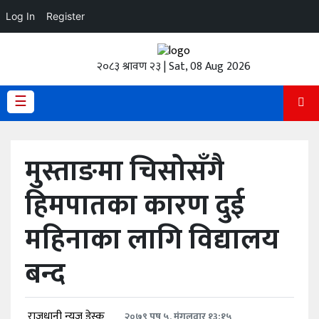
Log In
Register
होमपेज
२०८३ श्रावण २३ | Sat, 08 Aug 2026
ताजा
अपडेट
☰
हेडलाईन
मुस्ताङमा चिसोसँगै
प्रदेश
हिमपातका कारण दुई
अर्थतंत्र
महिनाका लागि विद्यालय
राजनीति
बन्द
विचार
स्वास्थ्य
राजधानी न्युज डेस्क
२०७९ पुष ५, मंगलवार १३:१५