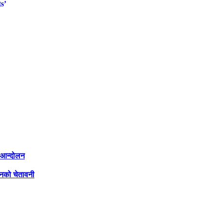
s’
ी आन्दोलन
लनको चेतावनी