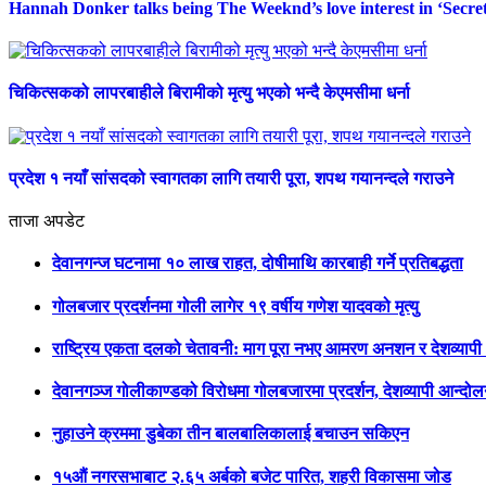
Hannah Donker talks being The Weeknd’s love interest in ‘Secret
चिकित्सकको लापरबाहीले बिरामीको मृत्यु भएको भन्दै केएमसीमा धर्ना
प्रदेश १ नयाँ सांसदको स्वागतका लागि तयारी पूरा, शपथ गयानन्दले गराउने
ताजा अपडेट
देवानगन्ज घटनामा १० लाख राहत, दोषीमाथि कारबाही गर्ने प्रतिबद्धता
गोलबजार प्रदर्शनमा गोली लागेर १९ वर्षीय गणेश यादवको मृत्यु
राष्ट्रिय एकता दलको चेतावनी: माग पूरा नभए आमरण अनशन र देशव्याप
देवानगञ्ज गोलीकाण्डको विरोधमा गोलबजारमा प्रदर्शन, देशव्यापी आन्दो
नुहाउने क्रममा डुबेका तीन बालबालिकालाई बचाउन सकिएन
१५औं नगरसभाबाट २.६५ अर्बको बजेट पारित, शहरी विकासमा जोड