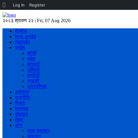
About
Log In
Register
WordPress
२०८३ श्रावण २२ | Fri, 07 Aug 2026
होमपेज
ताजा अपडेट
हेडलाईन
प्रदेश
कोशी
मधेश
बागमती
लुम्बिनी
कर्णाली
गण्डकी
सुदुरपश्चिम
अर्थतंत्र
राजनीति
विचार
स्वास्थ्य
खेलकुद
शिक्षा
अन्य
मुख्य समाचार
समाचार