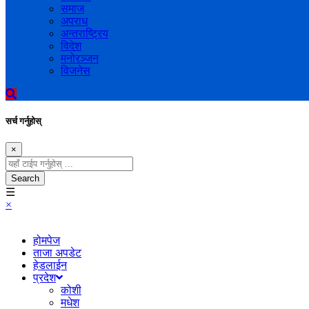
समाज
अपराध
अन्तराष्ट्रिय
विदेश
मनोरञ्जन
विजनेस
सर्च गर्नुहोस्
×
Search
☰
×
होमपेज
ताजा अपडेट
हेडलाईन
प्रदेश
कोशी
मधेश