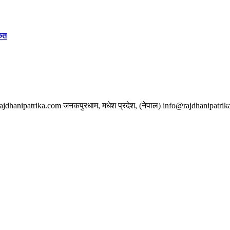
केत
w.rajdhanipatrika.com जनकपुरधाम, मधेश प्रदेश, (नेपाल) info@rajdhanipatri