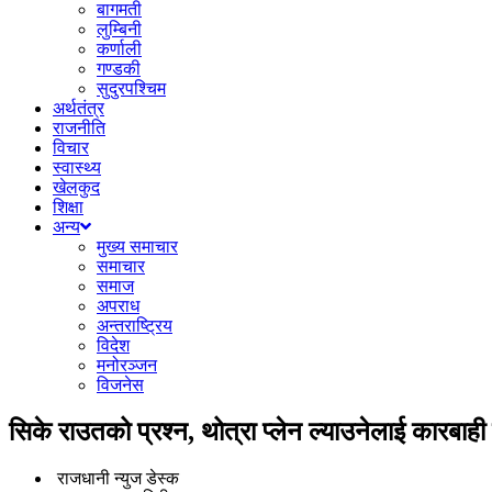
बागमती
लुम्बिनी
कर्णाली
गण्डकी
सुदुरपश्चिम
अर्थतंत्र
राजनीति
विचार
स्वास्थ्य
खेलकुद
शिक्षा
अन्य
मुख्य समाचार
समाचार
समाज
अपराध
अन्तराष्ट्रिय
विदेश
मनोरञ्जन
विजनेस
सिके राउतको प्रश्न, थोत्रा प्लेन ल्याउनेलाई कारबाह
राजधानी न्युज डेस्क