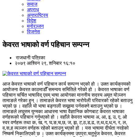
समाज
अपराध
अन्तराष्ट्रिय
विदेश
मनोरञ्जन
विजनेस
केवरत भाषाको वर्ण पहिचान सम्पन्न
राजधानी पत्रिका
२०७९ आश्विन २९, शनिबार १६:१०
आज केवरत भाषाको वर्ण पहिचान कार्य सम्पन्न भएको हो । उक्त कार्यक्रमको
आयोजना केवरत काठमाडौँ समन्वय समितिले गरेको हो । केवरत भाषाका वर्ण
पहिचान चर्चित भाषाविद् एवम् भाषा आयोगका माननीय सदस्य अमृत योञ्जन
तामाङले गरेका हुन् । तामाङले केवरत भाषा भारोपेली परिवारको रहेको बताउनु
भएको छ । वहाँले यो भाषा बङ्गाली समूहमा पर्नसक्ने बताउनु भएको छ ।
तामाङले लघुत्तम युग्मका आधारमा भाषा वैज्ञानिक कोणबाट केवरत भाषाका
वर्णहरूको पहिचान गर्नुभएको हो । वहाँले केवरत भाषामा अ, आ, इ, उ, ए, ओ
स्वर वर्णहरू तथा क, ख, ग, घ,ङ,च,छ, ज, झ, ट,ठ,ड,ढ, त,थ,द,ध,न, र, ल,
व,स,ह व्यञ्जन वर्णहरू रहेको बताउनु भएको हो । यस भाषामा दीर्घता नरहेको
निष्कर्ष निकालिएको छ । उक्त कार्यक्रममा उपप्रा.चतुर्भुज केवरत, केवरत