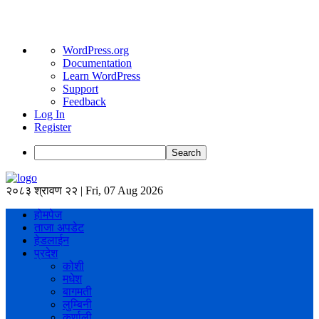
About
WordPress.org
WordPress
Documentation
Learn WordPress
Support
Feedback
Log In
Register
Search
२०८३ श्रावण २२ | Fri, 07 Aug 2026
होमपेज
ताजा अपडेट
हेडलाईन
प्रदेश
कोशी
मधेश
बागमती
लुम्बिनी
कर्णाली