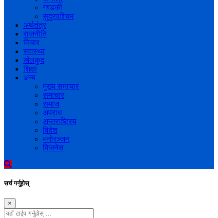
गण्डकी
सुदुरपश्चिम
अर्थतंत्र
राजनीति
विचार
स्वास्थ्य
खेलकुद
शिक्षा
अन्य
मुख्य समाचार
समाचार
समाज
अपराध
अन्तराष्ट्रिय
विदेश
मनोरञ्जन
विजनेस
सर्च गर्नुहोस्
×