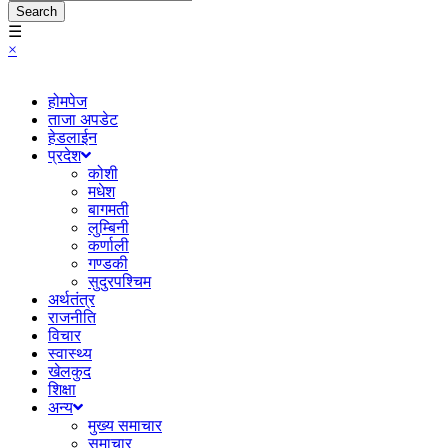
Search
☰
×
होमपेज
ताजा अपडेट
हेडलाईन
प्रदेश
कोशी
मधेश
बागमती
लुम्बिनी
कर्णाली
गण्डकी
सुदुरपश्चिम
अर्थतंत्र
राजनीति
विचार
स्वास्थ्य
खेलकुद
शिक्षा
अन्य
मुख्य समाचार
समाचार