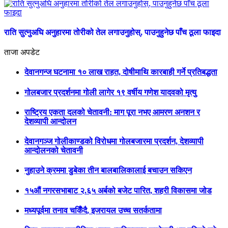
राति सुत्नुअघि अनुहारमा तोरीको तेल लगाउनुहोस्, पाउनुहुनेछ पाँच ठूला फाइदा
ताजा अपडेट
देवानगन्ज घटनामा १० लाख राहत, दोषीमाथि कारबाही गर्ने प्रतिबद्धता
गोलबजार प्रदर्शनमा गोली लागेर १९ वर्षीय गणेश यादवको मृत्यु
राष्ट्रिय एकता दलको चेतावनी: माग पूरा नभए आमरण अनशन र
देशव्यापी आन्दोलन
देवानगञ्ज गोलीकाण्डको विरोधमा गोलबजारमा प्रदर्शन, देशव्यापी
आन्दोलनको चेतावनी
नुहाउने क्रममा डुबेका तीन बालबालिकालाई बचाउन सकिएन
१५औं नगरसभाबाट २.६५ अर्बको बजेट पारित, शहरी विकासमा जोड
मध्यपूर्वमा तनाव चर्किँदै, इजरायल उच्च सतर्कतामा