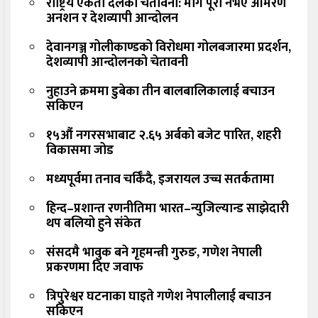
राष्ट्रिय एकता दलको चेतावनी: माग पूरा नभए आमरण
अनशन र देशव्यापी आन्दोलन
देवानगञ्ज गोलीकाण्डको विरोधमा गोलबजारमा प्रदर्शन,
देशव्यापी आन्दोलनको चेतावनी
नुहाउने क्रममा डुबेका तीन बालबालिकालाई बचाउन
सकिएन
१५औं नगरसभाबाट २.६५ अर्बको बजेट पारित, शहरी
विकासमा जोड
मध्यपूर्वमा तनाव चर्किँदै, इजरायल उच्च सतर्कतामा
हिन्द–प्रशान्त रणनीतिमा भारत–न्युजिल्यान्ड साझेदारी
थप बलियो हुने संकेत
संसदमै भावुक बने गृहमन्त्री गुरुङ, गणेश नेपाली
प्रकरणमा दिए जवाफ
त्रिपुरेश्वर घटनाका घाइते गणेश नेपालीलाई बचाउन
सकिएन