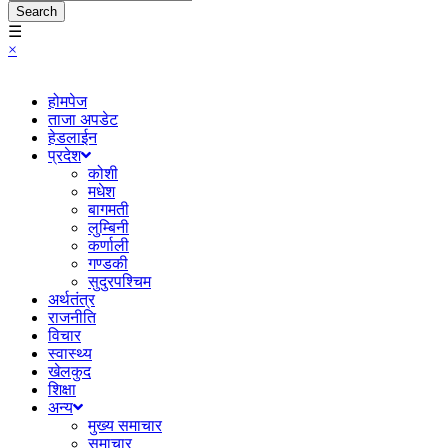
Search
☰
×
होमपेज
ताजा अपडेट
हेडलाईन
प्रदेश
कोशी
मधेश
बागमती
लुम्बिनी
कर्णाली
गण्डकी
सुदुरपश्चिम
अर्थतंत्र
राजनीति
विचार
स्वास्थ्य
खेलकुद
शिक्षा
अन्य
मुख्य समाचार
समाचार