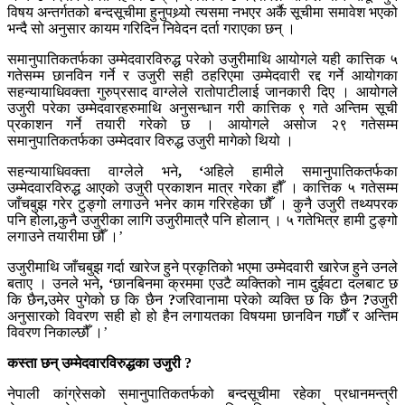
विषय अन्तर्गतको बन्दसूचीमा हुनुपथ्र्यो त्यसमा नभएर अर्कै सूचीमा समावेश भएको
भन्दै सो अनुसार कायम गरिदिन निवेदन दर्ता गराएका छन् ।
समानुपातिकतर्फका उम्मेदवारविरुद्ध परेको उजुरीमाथि आयोगले यही कात्तिक ५
गतेसम्म छानविन गर्ने र उजुरी सही ठहरिएमा उम्मेदवारी रद्द गर्ने आयोगका
सहन्यायाधिवक्ता गुरुप्रसाद वाग्लेले रातोपाटीलाई जानकारी दिए । आयोगले
उजुरी परेका उम्मेदवारहरुमाथि अनुसन्धान गरी कात्तिक ९ गते अन्तिम सूची
प्रकाशन गर्ने तयारी गरेको छ । आयोगले असोज २९ गतेसम्म
समानुपातिकतर्फका उम्मेदवार विरुद्ध उजुरी मागेको थियो ।
सहन्यायाधिवक्ता वाग्लेले भने
, ‘
अहिले हामीले समानुपातिकतर्फका
उम्मेदवारविरुद्ध आएको उजुरी प्रकाशन मात्र गरेका हौँ । कात्तिक ५ गतेसम्म
जाँचबुझ गरेर टुङ्गो लगाउने भनेर काम गरिरहेका छौँ । कुनै उजुरी तथ्यपरक
पनि होला
,
कुनै उजुरीका लागि उजुरीमात्रै पनि होलान् । ५ गतेभित्र हामी टुङ्गो
लगाउने तयारीमा छौँ ।’
उजुरीमाथि जाँचबुझ गर्दा खारेज हुने प्रकृतिको भएमा उम्मेदवारी खारेज हुने उनले
बताए । उनले भने
, ‘
छानबिनमा क्रममा एउटै व्यक्तिको नाम दुईवटा दलबाट छ
कि छैन
,
उमेर पुगेको छ कि छैन
?
जरिवानामा परेको व्यक्ति छ कि छैन
?
उजुरी
अनुसारको विवरण सही हो हो हैन लगायतका विषयमा छानविन गछौँ र अन्तिम
विवरण निकाल्छौँ ।’
कस्ता छन् उम्मेदवारविरुद्धका उजुरी ?
नेपाली कांग्रेसको समानुपातिकतर्फको बन्दसूचीमा रहेका प्रधानमन्त्री