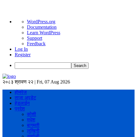
About
WordPress.org
WordPress
Documentation
Learn WordPress
Support
Feedback
Log In
Register
Search
२०८३ श्रावण २२ | Fri, 07 Aug 2026
होमपेज
ताजा अपडेट
हेडलाईन
प्रदेश
कोशी
मधेश
बागमती
लुम्बिनी
कर्णाली