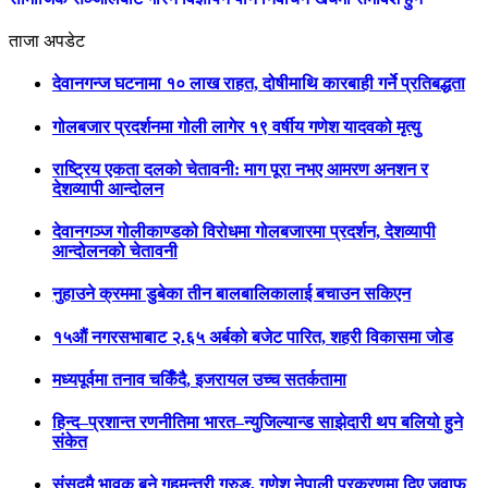
ताजा अपडेट
देवानगन्ज घटनामा १० लाख राहत, दोषीमाथि कारबाही गर्ने प्रतिबद्धता
गोलबजार प्रदर्शनमा गोली लागेर १९ वर्षीय गणेश यादवको मृत्यु
राष्ट्रिय एकता दलको चेतावनी: माग पूरा नभए आमरण अनशन र
देशव्यापी आन्दोलन
देवानगञ्ज गोलीकाण्डको विरोधमा गोलबजारमा प्रदर्शन, देशव्यापी
आन्दोलनको चेतावनी
नुहाउने क्रममा डुबेका तीन बालबालिकालाई बचाउन सकिएन
१५औं नगरसभाबाट २.६५ अर्बको बजेट पारित, शहरी विकासमा जोड
मध्यपूर्वमा तनाव चर्किँदै, इजरायल उच्च सतर्कतामा
हिन्द–प्रशान्त रणनीतिमा भारत–न्युजिल्यान्ड साझेदारी थप बलियो हुने
संकेत
संसदमै भावुक बने गृहमन्त्री गुरुङ, गणेश नेपाली प्रकरणमा दिए जवाफ