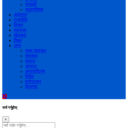
गण्डकी
सुदुरपश्चिम
अर्थतंत्र
राजनीति
विचार
स्वास्थ्य
खेलकुद
शिक्षा
अन्य
मुख्य समाचार
समाचार
समाज
अपराध
अन्तराष्ट्रिय
विदेश
मनोरञ्जन
विजनेस
सर्च गर्नुहोस्
×