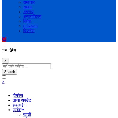
समाचार
समाज
अपराध
अन्तराष्ट्रिय
विदेश
मनोरञ्जन
विजनेस
सर्च गर्नुहोस्
×
Search
☰
×
होमपेज
ताजा अपडेट
हेडलाईन
प्रदेश
कोशी