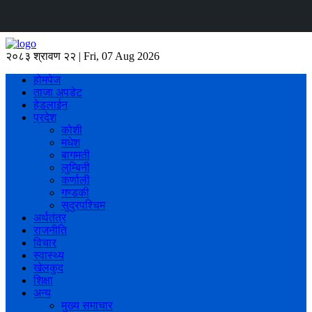
२०८३ श्रावण २२ | Fri, 07 Aug 2026
होमपेज
ताजा अपडेट
हेडलाईन
प्रदेश
कोशी
मधेश
बागमती
लुम्बिनी
कर्णाली
गण्डकी
सुदुरपश्चिम
अर्थतंत्र
राजनीति
विचार
स्वास्थ्य
खेलकुद
शिक्षा
अन्य
मुख्य समाचार