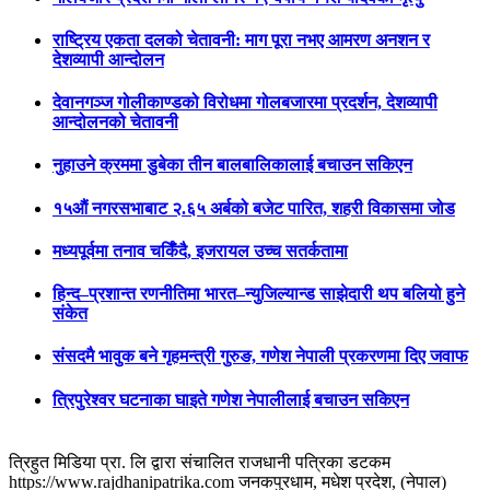
राष्ट्रिय एकता दलको चेतावनी: माग पूरा नभए आमरण अनशन र
देशव्यापी आन्दोलन
देवानगञ्ज गोलीकाण्डको विरोधमा गोलबजारमा प्रदर्शन, देशव्यापी
आन्दोलनको चेतावनी
नुहाउने क्रममा डुबेका तीन बालबालिकालाई बचाउन सकिएन
१५औं नगरसभाबाट २.६५ अर्बको बजेट पारित, शहरी विकासमा जोड
मध्यपूर्वमा तनाव चर्किँदै, इजरायल उच्च सतर्कतामा
हिन्द–प्रशान्त रणनीतिमा भारत–न्युजिल्यान्ड साझेदारी थप बलियो हुने
संकेत
संसदमै भावुक बने गृहमन्त्री गुरुङ, गणेश नेपाली प्रकरणमा दिए जवाफ
त्रिपुरेश्वर घटनाका घाइते गणेश नेपालीलाई बचाउन सकिएन
त्रिहुत मिडिया प्रा. लि द्वारा संचालित राजधानी पत्रिका डटकम
https://www.rajdhanipatrika.com जनकपुरधाम, मधेश प्रदेश, (नेपाल)