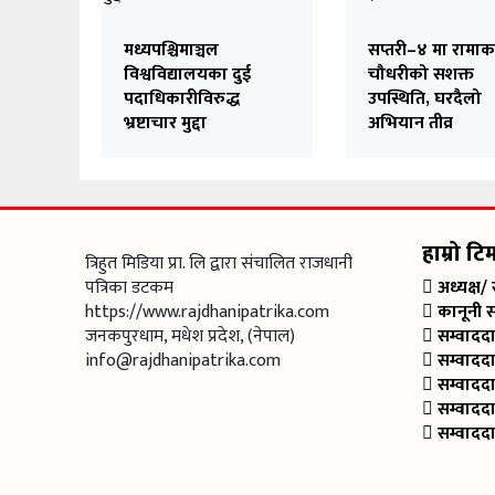
मध्यपश्चिमाञ्चल
सप्तरी–४ मा रामाक
विश्वविद्यालयका दुई
चौधरीको सशक्त
पदाधिकारीविरुद्ध
उपस्थिति, घरदैलो
भ्रष्टाचार मुद्दा
अभियान तीव्र
हाम्रो टि
त्रिहुत मिडिया प्रा. लि द्वारा संचालित राजधानी
पत्रिका डटकम
अध्यक्ष/
https://www.rajdhanipatrika.com
कानूनी 
जनकपुरधाम, मधेश प्रदेश, (नेपाल)
सम्वादद
info@rajdhanipatrika.com
सम्वादद
सम्वादद
सम्वादद
सम्वादद