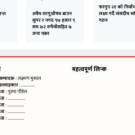
फागुन २१ को निर्वा
ान्त
अवैध लागुऔषध ब्राउन
लक्ष्य गर्दै संसदीय 
सुगर र नगद ९७ हजार ९
गठन
सय ७२ रुपैयाँसहित ७
जना पक्रा
म
महत्वपूर्ण लिन्क
 सम्पादक
: लक्ष्मण भुसाल
सल्लाहकार
: ……………
ाता
: पुस्पा पौडेल
ाता
: ……………….
ाता
: ………………
ाता
: ……………….
ाता
: ………………