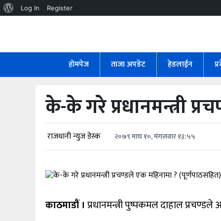
About
Log In
Register
WordPress
होमपेज
ताजा
होमपेज
ताजा अपडेट
हेडलाईन
प्
अपडेट
हेडलाईन
के-के गरे प्रधानमन्त्री 
प्रदेश
अर्थतंत्र
राजधानी न्युज डेस्क
२०७९ माघ १०, मंगलवार १३:५५
राजनीति
विचार
काठमाडौं ।
प्रधानमन्त्री पुष्पकमल दाहाल प्रचण्डल
स्वास्थ्य