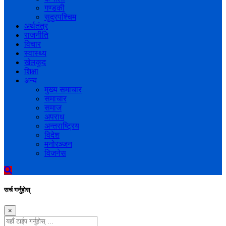
गण्डकी
सुदुरपश्चिम
अर्थतंत्र
राजनीति
विचार
स्वास्थ्य
खेलकुद
शिक्षा
अन्य
मुख्य समाचार
समाचार
समाज
अपराध
अन्तराष्ट्रिय
विदेश
मनोरञ्जन
विजनेस
सर्च गर्नुहोस्
×