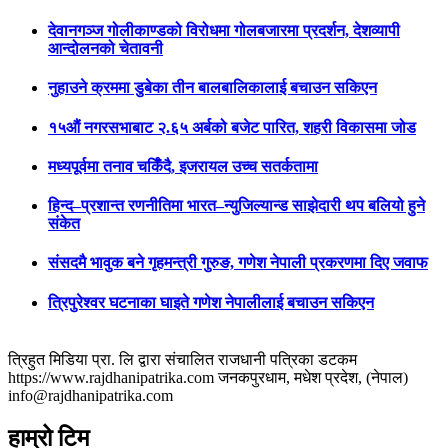
देवानगञ्ज गोलीकाण्डको विरोधमा गोलबजारमा प्रदर्शन, देशव्यापी
आन्दोलनको चेतावनी
नुहाउने क्रममा डुबेका तीन बालबालिकालाई बचाउन सकिएन
१५औं नगरसभाबाट २.६५ अर्बको बजेट पारित, शहरी विकासमा जोड
मध्यपूर्वमा तनाव चर्किँदै, इजरायल उच्च सतर्कतामा
हिन्द–प्रशान्त रणनीतिमा भारत–न्युजिल्यान्ड साझेदारी थप बलियो हुने
संकेत
संसदमै भावुक बने गृहमन्त्री गुरुङ, गणेश नेपाली प्रकरणमा दिए जवाफ
त्रिपुरेश्वर घटनाका घाइते गणेश नेपालीलाई बचाउन सकिएन
त्रिहुत मिडिया प्रा. लि द्वारा संचालित राजधानी पत्रिका डटकम
https://www.rajdhanipatrika.com जनकपुरधाम, मधेश प्रदेश, (नेपाल)
info@rajdhanipatrika.com
हाम्रो टिम