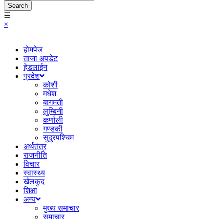
Search
☰
×
होमपेज
ताजा अपडेट
हेडलाईन
प्रदेश
कोशी
मधेश
बागमती
लुम्बिनी
कर्णाली
गण्डकी
सुदुरपश्चिम
अर्थतंत्र
राजनीति
विचार
स्वास्थ्य
खेलकुद
शिक्षा
अन्य
मुख्य समाचार
समाचार