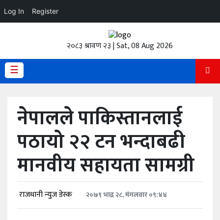
Log In
Register
होमपेज
२०८३ श्रावण २३ | Sat, 08 Aug 2026
ताजा
अपडेट
☰
हेडलाईन
नेपालले पाकिस्तानलाई
प्रदेश
पठायो २२ टन भन्दाबढी
अर्थतंत्र
मानवीय सहायता सामग्री
राजनीति
विचार
राजधानी न्युज डेस्क
२०७९ भाद्र २८, मंगलवार ०९:४४
स्वास्थ्य