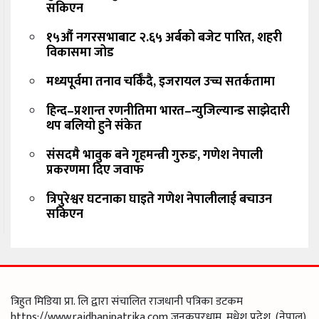
सकिएन
१५औं नगरसभाबाट २.६५ अर्बको बजेट पारित, शहरी
विकासमा जोड
मध्यपूर्वमा तनाव चर्किँदै, इजरायल उच्च सतर्कतामा
हिन्द–प्रशान्त रणनीतिमा भारत–न्युजिल्यान्ड साझेदारी
थप बलियो हुने संकेत
संसदमै भावुक बने गृहमन्त्री गुरुङ, गणेश नेपाली
प्रकरणमा दिए जवाफ
त्रिपुरेश्वर घटनाका घाइते गणेश नेपालीलाई बचाउन
सकिएन
त्रिहुत मिडिया प्रा. लि द्वारा संचालित राजधानी पत्रिका डटकम
https://www.rajdhanipatrika.com जनकपुरधाम, मधेश प्रदेश, (नेपाल)