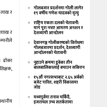
गोलबजार प्रदर्शनमा गोली लागेर
० लाख र
१९ वर्षीय गणेश यादवको मृत्यु
राष्ट्रिय एकता दलको चेतावनी:
माग पूरा नभए आमरण अनशन र
 लााख र
देशव्यापी आन्दोलन
म्पनीले
देवानगञ्ज गोलीकाण्डको विरोधमा
गोलबजारमा प्रदर्शन, देशव्यापी
आन्दोलनको चेतावनी
 । ढोका
नुहाउने क्रममा डुबेका तीन
बालबालिकालाई बचाउन सकिएन
शिक्षक,
१५औं नगरसभाबाट २.६५ अर्बको
बजेट पारित, शहरी विकासमा
जोड
मध्यपूर्वमा तनाव चर्किँदै,
स्थानीय
इजरायल उच्च सतर्कतामा