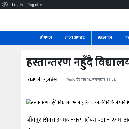
About
Log In
Register
WordPress
होमपेज
ताजा
होमपेज
ताजा अपडेट
हेडलाईन
प्
अपडेट
हेडलाईन
हस्तान्तरण नहुँदै विद्य
प्रदेश
अर्थतंत्र
राजधानी न्युज डेस्क
२०८० बैशाख २६, मंगलवार १२:०६
राजनीति
विचार
जीतपुर सिमरा उपमहानगरपालिका वडा नं २३ मा अवस्
स्वास्थ्य