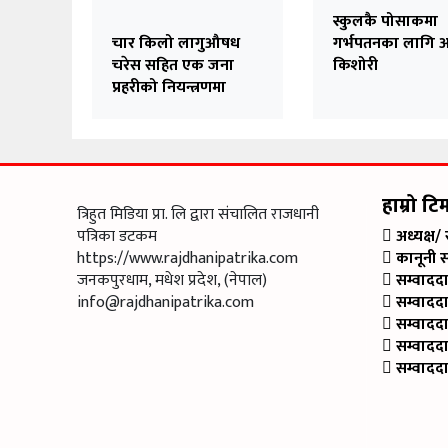
स्कुलकै पोसाकमा
चार किलो लागुऔषध
गर्भपतनका लागि 
चरेस सहित एक जना
किशोरी
प्रहरीको नियन्त्रणमा
हाम्रो टि
त्रिहुत मिडिया प्रा. लि द्वारा संचालित राजधानी
पत्रिका डटकम
अध्यक्ष/
https://www.rajdhanipatrika.com
कानूनी 
जनकपुरधाम, मधेश प्रदेश, (नेपाल)
सम्वादद
info@rajdhanipatrika.com
सम्वादद
सम्वादद
सम्वादद
सम्वादद