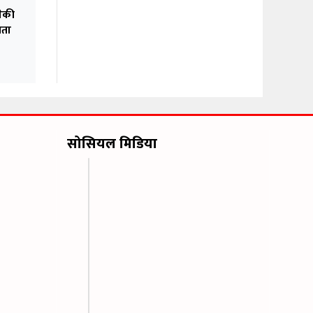
गेकी
यता
सोसियल मिडिया