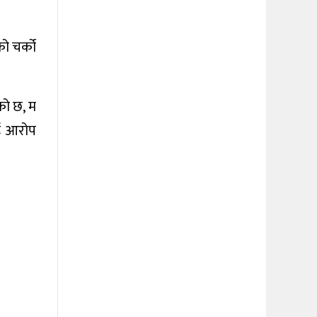
ो चर्को
को छ, म
ाई आरोप