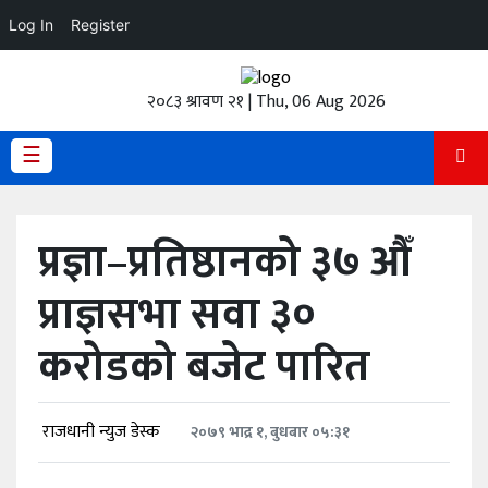
Log In
Register
होमपेज
२०८३ श्रावण २१ | Thu, 06 Aug 2026
ताजा
अपडेट
☰
हेडलाईन
प्रज्ञा–प्रतिष्ठानको ३७ औँ
प्रदेश
प्राज्ञसभा सवा ३०
अर्थतंत्र
करोडको बजेट पारित
राजनीति
विचार
राजधानी न्युज डेस्क
२०७९ भाद्र १, बुधबार ०५:३१
स्वास्थ्य