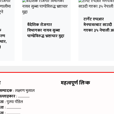
टार्गेट एचआर
वैदेशिक रोजगार
मेनपावरबाट साउदी
क
विभागका नायव सुब्बा
गएका ३५ नेपाली अल
करण
पाण्डेविरुद्ध भ्रष्टाचार मुद्दा
ुधार,
े
म
महत्वपूर्ण लिन्क
 सम्पादक
: लक्ष्मण भुसाल
सल्लाहकार
: ……………
ाता
: पुस्पा पौडेल
ाता
: ……………….
ाता
: ………………