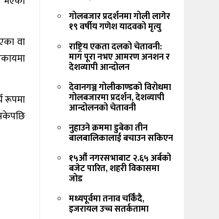
्त भएको
गोलबजार प्रदर्शनमा गोली लागेर
१९ वर्षीय गणेश यादवको मृत्यु
इएका वा
राष्ट्रिय एकता दलको चेतावनी:
माग पूरा नभए आमरण अनशन र
िकायमा
देशव्यापी आन्दोलन
देवानगञ्ज गोलीकाण्डको विरोधमा
गोलबजारमा प्रदर्शन, देशव्यापी
य रूपमा
आन्दोलनको चेतावनी
इसकेपछि
नुहाउने क्रममा डुबेका तीन
बालबालिकालाई बचाउन सकिएन
१५औं नगरसभाबाट २.६५ अर्बको
बजेट पारित, शहरी विकासमा
जोड
मध्यपूर्वमा तनाव चर्किँदै,
इजरायल उच्च सतर्कतामा