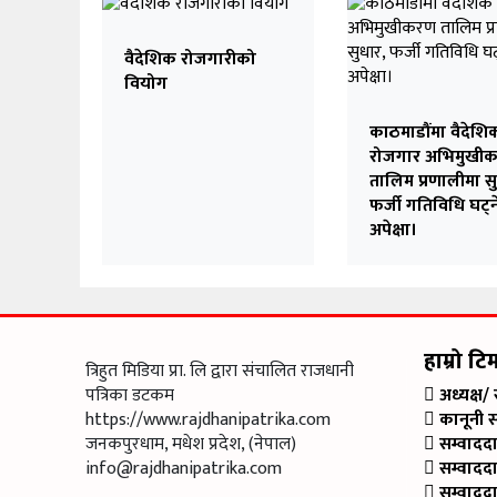
वैदेशिक रोजगारीको
वियोग
काठमाडौंमा वैदेशि
रोजगार अभिमुखी
तालिम प्रणालीमा स
फर्जी गतिविधि घट्न
अपेक्षा।
हाम्रो टि
त्रिहुत मिडिया प्रा. लि द्वारा संचालित राजधानी
पत्रिका डटकम
अध्यक्ष/
https://www.rajdhanipatrika.com
कानूनी 
जनकपुरधाम, मधेश प्रदेश, (नेपाल)
सम्वादद
info@rajdhanipatrika.com
सम्वादद
सम्वादद