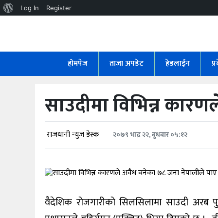
About
Log In
Register
WordPress
होमपेज
ताजा
होमपेज
ताजा अपडेट
हेडलाईन
प्
अपडेट
हेडलाईन
साउदीमा विभिन्न कारणल
प्रदेश
अर्थतंत्र
राजधानी न्युज डेस्क
२०७९ भाद्र २२, बुधबार ०५:१२
राजनीति
विचार
वैदेशिक रोजगारीको सिलसिलामा साउदी अरब पुग
स्वास्थ्य