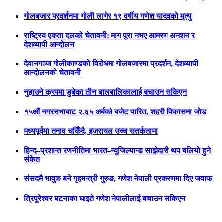
गोलबजार प्रदर्शनमा गोली लागेर १९ वर्षीय गणेश यादवको मृत्यु
राष्ट्रिय एकता दलको चेतावनी: माग पूरा नभए आमरण अनशन र
देशव्यापी आन्दोलन
देवानगञ्ज गोलीकाण्डको विरोधमा गोलबजारमा प्रदर्शन, देशव्यापी
आन्दोलनको चेतावनी
नुहाउने क्रममा डुबेका तीन बालबालिकालाई बचाउन सकिएन
१५औं नगरसभाबाट २.६५ अर्बको बजेट पारित, शहरी विकासमा जोड
मध्यपूर्वमा तनाव चर्किँदै, इजरायल उच्च सतर्कतामा
हिन्द–प्रशान्त रणनीतिमा भारत–न्युजिल्यान्ड साझेदारी थप बलियो हुने
संकेत
संसदमै भावुक बने गृहमन्त्री गुरुङ, गणेश नेपाली प्रकरणमा दिए जवाफ
त्रिपुरेश्वर घटनाका घाइते गणेश नेपालीलाई बचाउन सकिएन