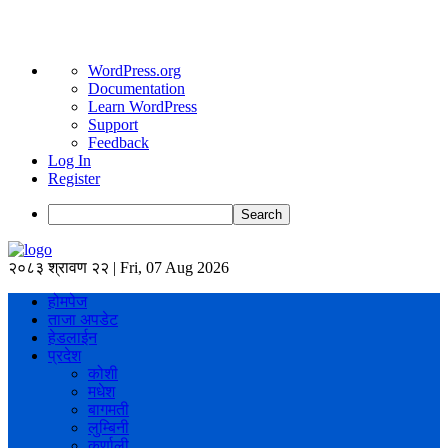
About
WordPress.org
WordPress
Documentation
Learn WordPress
Support
Feedback
Log In
Register
Search
२०८३ श्रावण २२ | Fri, 07 Aug 2026
होमपेज
ताजा अपडेट
हेडलाईन
प्रदेश
कोशी
मधेश
बागमती
लुम्बिनी
कर्णाली