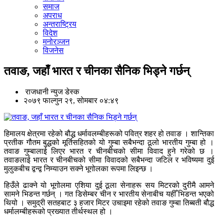
समाज
अपराध
अन्तराष्ट्रिय
विदेश
मनोरञ्जन
विजनेस
तवाङ, जहाँ भारत र चीनका सैनिक भिड्ने गर्छन्
राजधानी न्युज डेस्क
२०७९ फाल्गुन २९, सोमबार ०४:४९
हिमालय क्षेत्रमा रहेको बौद्ध धर्मावलम्बीहरूको पवित्र शहर हो तवाङ । शान्तिका
प्रतीक गौतम बुद्धको मूर्तिसहितको यो गुम्बा सबैभन्दा ठूलो भारतीय गुम्बा हो ।
तवाङ गुम्बालाई लिएर भारत र चीनबीचको सीमा विवाद हुने गरेको छ ।
तवाङलाई भारत र चीनबीचको सीमा विवादको सबैभन्दा जटिल र भविष्यमा दुई
मुलुकबीच द्वन्द्व निम्याउन सक्ने भूगोलका रूपमा लिइन्छ ।
हिउँले ढाक्ने यो भूगोलमा एशिया दुई ठूला सेनाहरू सय मिटरको दुरीमै आमने
सामने भिडन्त गर्छन् । गत डिसेम्बर चीन र भारतीय सेनाबीच यहीँ भिडन्त भएको
थियो । समुद्री सतहबाट ३ हजार मिटर उचाइमा रहेको तवाङ गुम्बा तिब्बती बौद्ध
धर्मालम्बीहरूको प्रख्यात तीर्थस्थल हो ।