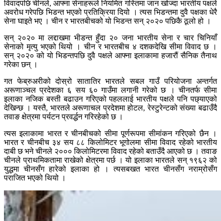
विवादपछि चीनले, आफ्ना सेनाहरूले नियमित गस्तिमा जान खोज्दा भारतीय पक्षले
अवरोध गरेपछि भिडन्त भएको प्रतिक्रिया दियो । त्यस भिडन्तमा दुवै पक्षका धेरै
सेना घाइते भए । चीन र भारतबीचको यो भिडन्त सन् २०२० पछिकै ठूलो हो ।
सन् २०२० मा लद्दाखमा भीडन्त हुँदा २० जना भारतीय सेना र चार चिनियाँ
सेनाको मृत्यु भएको थियो । चीन र भारतबीच ४ दशकदेखि सीमा विवाद छ ।
सन् २०२० को यो भिडन्तपछि दुवै पक्षले आफ्ना इलाकामा हजारौं सैनिक तैनाथ
गरेका छन् ।
गत फेब्रुअरीको दोस्रो सातातिर भारतले सबल गाउँ परियोजना अन्तर्गत
अरूणाञ्चल प्रदेशका ६ सय ६० गाउँमा लगानी गरेको छ । चीनतर्फ सीमा
इलाका नजिक बस्ती बढाउन गरिएको पहललाई भारतीय पक्षले पनि पछ्याएको
देखिन्छ । यस्तै, भारतले अरूणाचल प्रदेशमा होटल, रेस्टुरेन्टको संख्या बढाउँदै
तवाङ क्षेत्रमा पर्यटन प्रवर्द्धन गरिरहेको छ ।
त्यस इलाकामा भारत र चीनबीचको सीमा पूर्णरूपमा सीमांकन गरिएको छैन ।
भारत र चीनबीच ३४ सय ८८ किलोमिटर भूगोलमा सीमा विवाद रहेको भारतीय
दाबी छ भने चीनले २००० किलोमिटरमा विवाद रहेको बताउँदै आएको छ । तवाङ
चीनले प्राथमिकतामा राखेको क्षेत्रमा पर्छ । यो इलाका भारतले सन् १९६२ को
युद्धमा चीनसँग हारेको इलाका हो । त्यसबखत भारत चीनसँग नराम्रोसँग
पराजित भएको थियो ।