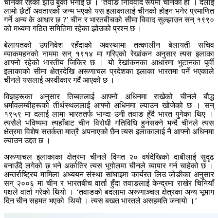
चीनको रहेको झोउ बुको भनाइ छ । ‘तवाङ निर्विवाद रूपमा चीनको हो । दलाई
लामो छैटौं अवतारको जन्म भएको यस इलाकालाई चीनको होइन भनेर प्रमाणित
गर्ने अन्य के आधार छ ?’ चीन र भारतबीचको सीमा विवाद सुल्झाउन सन् १९९०
को मध्यमा गठित समितिमा रहेका झोउको प्रश्न छ ।
बेलायतको उपनिवेश रहँदाको अवस्थामा तत्कालीन बेलायती सचिव
म्याकमहनको नाममा सन् १९१४ मा गरिएको रेखांकन अनुसार त्यस इलाका
आफ्नो रहेको भारतीय जिकिर छ । यो रेखांकनका आधारमा भुटानका पूर्वी
इलाकाको सीमा क्षेत्रदेखि अरूणाचल प्रदेशका इलाका भारतमा पर्ने भएकाले
चीनले यसलाई अस्वीकार गर्दै आएको छ ।
विज्ञहरूका अनुसार तिब्बतलाई आफ्नो अधिनमा राखेको चीनले बौद्ध
धर्मावलम्बीहरूको तीर्थस्थललाई आफ्नो अधिनमा ल्याउन खोजेको छ । सन्
१९५९ मा दलाई लामा भारततर्फ भाग्दा उनी तवाङ हुँदै भारत पुगेका थिए ।
त्यसैले भविष्यमा त्यहाँबाट चीन विरोधी गतिविधि हुनसक्ने भन्दै चीनले त्यस
क्षेत्रमा विशेष सतर्कता मात्रै अपनाएको छैन त्यस इलाकालाई नै आफ्नो अधिनमा
ल्याउन उद्दत छ ।
अरूणाचल इलाकाका क्षेत्रमा चीनले विगत २० वर्षदेखिको दाबीलाई सुदृढ
बनाउँदै लगेको छ भने अर्कातिर त्यस भूगोलमा चीनले व्यापार गर्न चाहेको छ ।
अन्तर्राष्ट्रिय मामिला अध्ययन संस्था सांघाइमा कार्यरत लिउ जोङीका अनुसार
सन् २००६ मा चीन र भारतबीच वार्ता हुँदा तवाङलाई केन्द्रमा राखेर चिनियाँ
पक्षले वार्ता गरेको थियो । ‘तवाङको बदलामा अरूणाञ्चल क्षेत्रका अन्य भूभाग
दिन चीन सहमत भएको थियो । त्यस बखत भारतले असहमति जनायो ।’