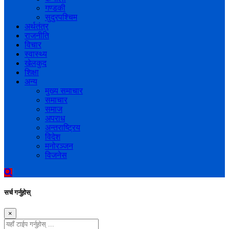
गण्डकी
सुदुरपश्चिम
अर्थतंत्र
राजनीति
विचार
स्वास्थ्य
खेलकुद
शिक्षा
अन्य
मुख्य समाचार
समाचार
समाज
अपराध
अन्तराष्ट्रिय
विदेश
मनोरञ्जन
विजनेस
सर्च गर्नुहोस्
×