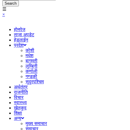
Search
☰
×
होमपेज
ताजा अपडेट
हेडलाईन
प्रदेश
कोशी
मधेश
बागमती
लुम्बिनी
कर्णाली
गण्डकी
सुदुरपश्चिम
अर्थतंत्र
राजनीति
विचार
स्वास्थ्य
खेलकुद
शिक्षा
अन्य
मुख्य समाचार
समाचार